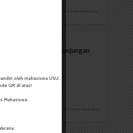
Redaksi
7 Agustus 2023
2 menit waktu baca
BERITA KAMPUS
IMADIP Lakukan Kunjungan
Ke DPRD Sumut
andiri oleh mahasiswa USU.
de QR di atas!
rs Mahasiswa.
Redaksi
21 Februari 2018
2 menit waktu baca
Wacana.