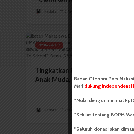
Redaksi
5 April 2024
2 menit waktu baca
BERITA KAMPUS
Tingkatkan Kesadaran Politik
Anak Muda, IMADIP Berikan...
Badan Otonom Pers Mahasis
Mari
dukung independensi 
*Mulai dengan minimal Rp10
Redaksi
27 Mei 2023
2 menit waktu baca
*Sekilas tentang BOPM Wac
*Seluruh donasi akan diman