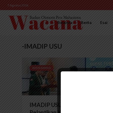
7 Agustus 2026
Beranda
Berita
Esai
-IMADIP USU
BERITA KAMPUS
IMADIP USU Adakan
Pelantikan Kepengurusan...