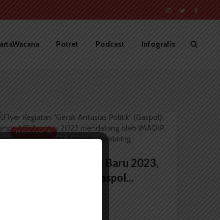
artaWacana
Potret
Podcast
Infografis
BERITA KAMPUS
Sambut Mahasiswa Baru 2023,
IMADIP Adakan Gaspol...