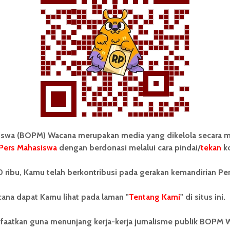
Redaksi
4 April 2024
2 menit waktu baca
BERITA KAMPUS
Imadip Open Recruitment
Anggota Baru
wa (BOPM) Wacana merupakan media yang dikelola secara m
Pers Mahasiswa
dengan berdonasi melalui cara pindai/
tekan
ko
 ribu, Kamu telah berkontribusi pada gerakan kemandirian Pe
Redaksi
31 Desember 2021
2 menit waktu baca
ana dapat Kamu lihat pada laman "
Tentang Kami
" di situs ini.
faatkan guna menunjang kerja-kerja jurnalisme publik BOPM 