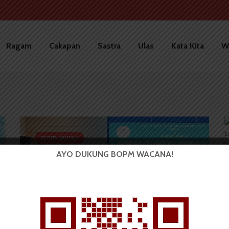
Ragam
Cakapan
Sastra
Ulas
Kata Kita
W
BERITA KAMPUS
AYO DUKUNG BOPM WACANA!
IMADIP USU Gelar Diskusi
Publik Pemilu 2024