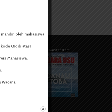
 mandiri oleh mahasiswa
kode QR di atas!
Terbitan Kami
Pers Mahasiswa.
i.
M Wacana.