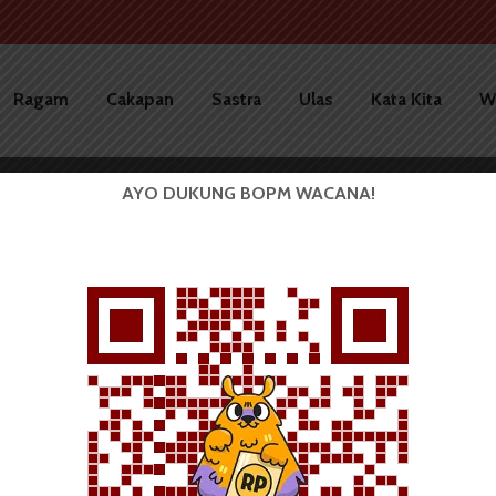
Ragam
Cakapan
Sastra
Ulas
Kata Kita
W
AYO DUKUNG BOPM WACANA!
BERITA KAMPUS
Mahasiswa FIB Tolak PKKMB
Diisi Materi Bela Negara