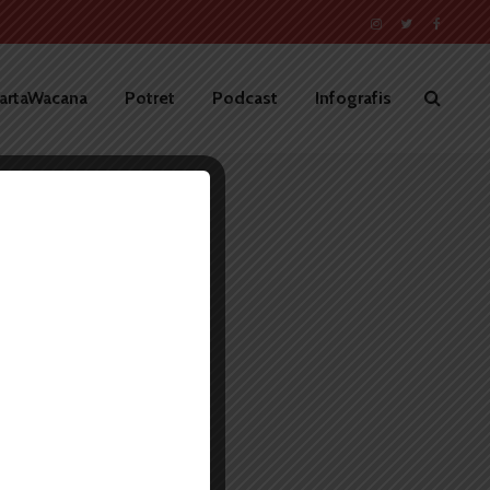
artaWacana
Potret
Podcast
Infografis