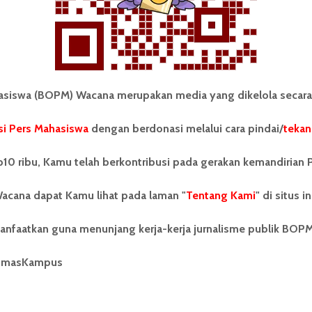
Redaksi
25 Juli 2017
2 menit waktu baca
iswa (BOPM) Wacana merupakan media yang dikelola secara
i Pers Mahasiswa
dengan berdonasi melalui cara pindai/
tekan
tonom Pers Mahasiswa (BOPM)
Tentang Kami
merupakan pers mahasiswa
10 ribu, Kamu telah berkontribusi pada gerakan kemandirian 
iri di luar kampus dan dikelola
Kontribusi
andiri oleh mahasiswa
acana dapat Kamu lihat pada laman "
tas Sumatera Utara (USU).
Tentang Kami
" di situs in
Info Iklan
nya BOPM Wacana merupakan
tu Unit Kegiatan Mahasiswa
Pedoman Media Siber
anfaatkan guna menunjang kerja-kerja jurnalisme publik BOP
 Universitas Sumatera Utara
nama Pers Mahasiswa SUARA
Kode Etik Jurnalistik
umasKampus
berdiri pada 1 Juli 1995.
WartaWacana