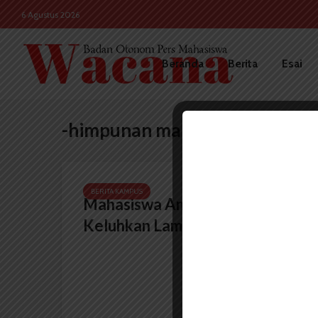
6 Agustus 2026
Beranda
Berita
Esai
-himpunan mahasiswa
BERITA KAMPUS
Mahasiswa Antropologi
Keluhkan Lamanya...