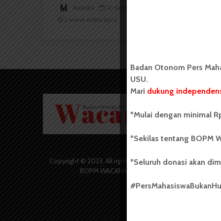
Redaksi
10 September 2022
2 menit waktu baca
Badan Otonom Pers Mahas
USU.
Mari
dukung independens
Badan O
Wacana 
*Mulai dengan minimal Rp
yang berd
secara m
*Sekilas tentang BOPM W
Universi
Sebelum
salah sa
Copyright © 2023. All rights reserved
*Seluruh donasi akan dim
(UKM) di
BOPM WACANA.
dengan 
#PersMahasiswaBukanH
USU yang 