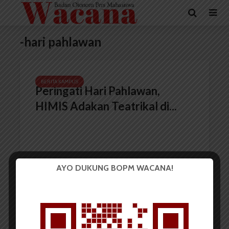
-hari pahlawan
BERITA KAMPUS
Peringati Hari Pahlawan,
HIMIS Adakan Teatrikal di...
AYO DUKUNG BOPM WACANA!
Redaksi
11 November 2021
1 menit waktu baca