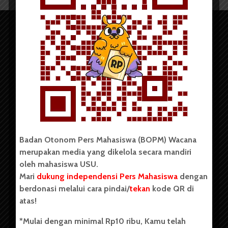
Copyright © 2023. All rights reserved BOPM WACANA.
Badan Otonom Pers Mahasiswa (BOPM) Wacana
merupakan media yang dikelola secara mandiri
Badan Otonom Pers Mahasiswa (BOPM) Wacana merupakan
oleh mahasiswa USU.
pers mahasiswa yang berdiri di luar kampus dan dikelola
Mari
dukung independensi Pers Mahasiswa
dengan
secara mandiri oleh mahasiswa Universitas Sumatera Utara
(USU). Sebelumnya BOPM Wacana merupakan salah satu
berdonasi melalui cara pindai/
tekan
kode QR di
Unit Kegiatan Mahasiswa (UKM) di Universitas Sumatera
atas!
Utara dengan nama Pers Mahasiswa SUARA USU yang
berdiri pada 1 Juli 1995.
*Mulai dengan minimal Rp10 ribu, Kamu telah