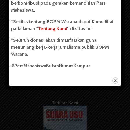
berkontribusi pada gerakan kemandirian Pers
Mahasiswa.
Tentang Kami
*Sekilas tentang BOPM Wacana dapat Kamu lihat
pada laman "
Tentang Kami
" di situs ini.
Kontribusi
*Seluruh donasi akan dimanfaatkan guna
Info Iklan
menunjang kerja-kerja jurnalisme publik BOPM
Pedoman Media Siber
Wacana.
Kode Etik Jurnalistik
#PersMahasiswaBukanHumasKampus
WartaWacana
Terbitan Kami