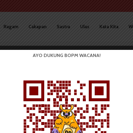
Ragam
Cakapan
Sastra
Ulas
Kata Kita
W
AYO DUKUNG BOPM WACANA!
BERITA KAMPUS
KOMPAS USU Tanam 1000
Mangrove di Wilayah KTH...