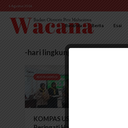
6 Agustus 2026
Beranda
Berita
Esai
-hari lingkungan hidup sedunia
BERITA KAMPUS
KOMPAS USU Gelar Talkshow
Peringati Hari Lingkungan...