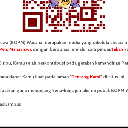
Redaksi
11 Juli 2025
2 menit waktu baca
wa (BOPM) Wacana merupakan media yang dikelola secara m
Pers Mahasiswa
dengan berdonasi melalui cara pindai/
tekan
ko
tonom Pers Mahasiswa (BOPM)
Tentang Kami
 ribu, Kamu telah berkontribusi pada gerakan kemandirian Pe
merupakan pers mahasiswa
iri di luar kampus dan dikelola
Kontribusi
andiri oleh mahasiswa
ana dapat Kamu lihat pada laman "
Tentang Kami
" di situs ini.
tas Sumatera Utara (USU).
Info Iklan
nya BOPM Wacana merupakan
faatkan guna menunjang kerja-kerja jurnalisme publik BOPM 
tu Unit Kegiatan Mahasiswa
Pedoman Media Siber
 Universitas Sumatera Utara
nama Pers Mahasiswa SUARA
masKampus
Kode Etik Jurnalistik
berdiri pada 1 Juli 1995.
WartaWacana