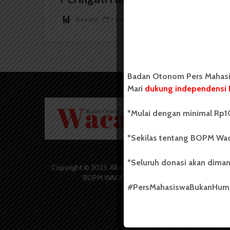
Redaksi
7 Juni 2026
2 menit waktu baca
Badan Otonom Pers Mahasis
Mari
dukung independensi 
Badan O
*Mulai dengan minimal Rp10
Wacana 
yang berd
secara m
*Sekilas tentang BOPM Wac
Universi
Sebelum
*Seluruh donasi akan diman
salah sa
Copyright © 2023. All rights reserved
(UKM) di
BOPM WACANA.
dengan 
#PersMahasiswaBukanHu
USU yang 