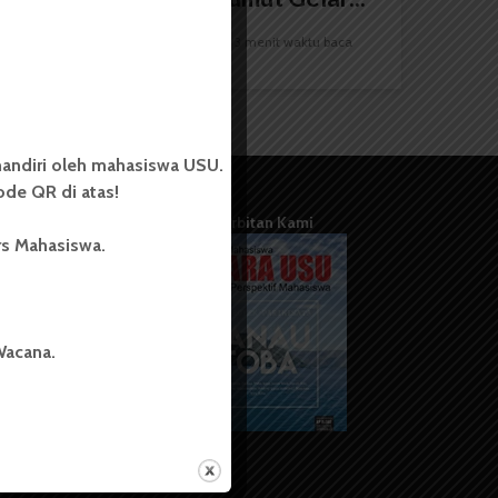
Redaksi
10 Juni 2024
3 menit waktu baca
andiri oleh mahasiswa USU.
de QR di atas!
Terbitan Kami
rs Mahasiswa.
Wacana.