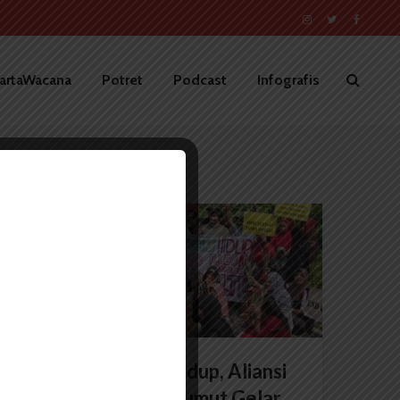
artaWacana
Potret
Podcast
Infografis
BERITA KOTA
Hari Lingkungan Hidup, Aliansi
Peduli Ekosistem Sumut Gelar...