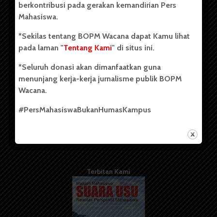
berkontribusi pada gerakan kemandirian Pers
Mahasiswa.
Tentang Kami
*Sekilas tentang BOPM Wacana dapat Kamu lihat
pada laman "
Tentang Kami
" di situs ini.
Kontribusi
*Seluruh donasi akan dimanfaatkan guna
Info Iklan
menunjang kerja-kerja jurnalisme publik BOPM
Pedoman Media Siber
Wacana.
Kode Etik Jurnalistik
#PersMahasiswaBukanHumasKampus
WartaWacana
Terbitan Kami