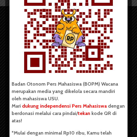
Copyright © 2023. All rights reserved BOPM WACANA.
Badan Otonom Pers Mahasiswa (BOPM) Wacana
merupakan media yang dikelola secara mandiri
Badan Otonom Pers Mahasiswa (BOPM) Wacana merupakan
oleh mahasiswa USU.
pers mahasiswa yang berdiri di luar kampus dan dikelola
Mari
dukung independensi Pers Mahasiswa
dengan
secara mandiri oleh mahasiswa Universitas Sumatera Utara
(USU). Sebelumnya BOPM Wacana merupakan salah satu
berdonasi melalui cara pindai/
tekan
kode QR di
Unit Kegiatan Mahasiswa (UKM) di Universitas Sumatera
atas!
Utara dengan nama Pers Mahasiswa SUARA USU yang
berdiri pada 1 Juli 1995.
*Mulai dengan minimal Rp10 ribu, Kamu telah