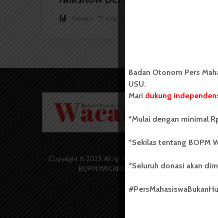
Redaksi
4 Agustus 2024
2 menit waktu baca
Badan Otonom Pers Mahas
USU.
Mari
dukung independens
Badan O
Wacana 
yang berd
*Mulai dengan minimal Rp
secara m
Universi
*Sekilas tentang BOPM W
Sebelum
salah sa
Copyright © 2023. All rights reserved
*Seluruh donasi akan dim
(UKM) di
BOPM WACANA.
dengan 
USU yang 
#PersMahasiswaBukanH