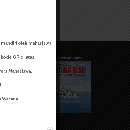
 mandiri oleh mahasiswa
kode QR di atas!
Terbitan Kami
Pers Mahasiswa.
i.
M Wacana.