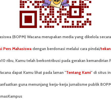
iswa (BOPM) Wacana merupakan media yang dikelola secara
i Pers Mahasiswa
dengan berdonasi melalui cara pindai/
tekan
tonom Pers Mahasiswa (BOPM)
Tentang Kami
merupakan pers mahasiswa
iri di luar kampus dan dikelola
Kontribusi
10 ribu, Kamu telah berkontribusi pada gerakan kemandirian 
andiri oleh mahasiswa
tas Sumatera Utara (USU).
Info Iklan
acana dapat Kamu lihat pada laman "
Tentang Kami
" di situs in
nya BOPM Wacana merupakan
tu Unit Kegiatan Mahasiswa
Pedoman Media Siber
anfaatkan guna menunjang kerja-kerja jurnalisme publik BOP
 Universitas Sumatera Utara
nama Pers Mahasiswa SUARA
Kode Etik Jurnalistik
berdiri pada 1 Juli 1995.
umasKampus
WartaWacana