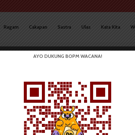
Ragam
Cakapan
Sastra
Ulas
Kata Kita
W
AYO DUKUNG BOPM WACANA!