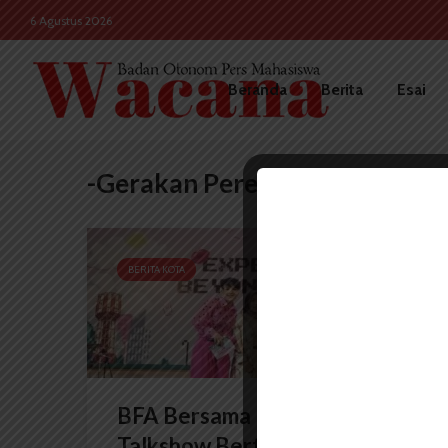
6 Agustus 2026
Beranda
Berita
Esai
-Gerakan Perempuan
BERITA KOTA
BFA Bersama PHI Gelar
Talkshow Bertajuk...