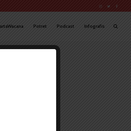
artaWacana
Potret
Podcast
Infografis