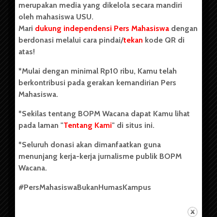
merupakan media yang dikelola secara mandiri
oleh mahasiswa USU.
Mari
dukung independensi Pers Mahasiswa
dengan
berdonasi melalui cara pindai/
tekan
kode QR di
Copyright © 2023. All rights reserved BOPM WACANA.
atas!
*Mulai dengan minimal Rp10 ribu, Kamu telah
berkontribusi pada gerakan kemandirian Pers
Badan Otonom Pers Mahasiswa (BOPM) Wacana merupakan
Mahasiswa.
pers mahasiswa yang berdiri di luar kampus dan dikelola
secara mandiri oleh mahasiswa Universitas Sumatera Utara
*Sekilas tentang BOPM Wacana dapat Kamu lihat
(USU). Sebelumnya BOPM Wacana merupakan salah satu
pada laman "
Tentang Kami
" di situs ini.
Unit Kegiatan Mahasiswa (UKM) di Universitas Sumatera
Utara dengan nama Pers Mahasiswa SUARA USU yang
*Seluruh donasi akan dimanfaatkan guna
berdiri pada 1 Juli 1995.
menunjang kerja-kerja jurnalisme publik BOPM
Wacana.
Tentang Kami
#PersMahasiswaBukanHumasKampus
Kontribusi