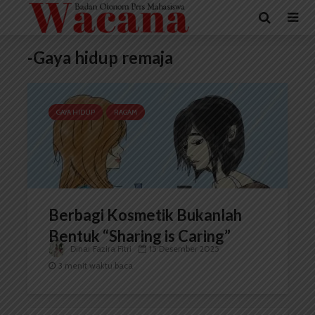
-Gaya hidup remaja
GAYA HIDUP
RAGAM
Berbagi Kosmetik Bukanlah
Bentuk “Sharing is Caring”
Dinar Fazira Fitri
15 Desember 2025
3 menit waktu baca