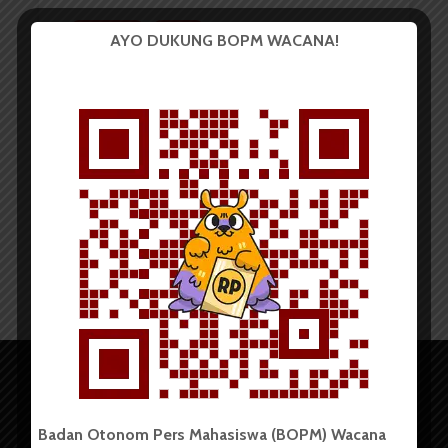
GAYA HIDUP
RAGAM
AYO DUKUNG BOPM WACANA!
Duh! Stres Masalah Jerawat di
Masa Pandemi
Vellina Septiani Saragi
21 September 2021
4 menit waktu baca
Badan Otonom Pers Mahasiswa (BOPM) Wacana