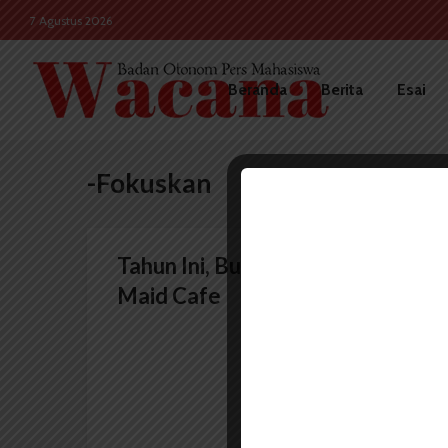
7 Agustus 2026
Beranda
Berita
Esai
-Fokuskan
Tahun Ini, Bunkasai Fokuskan
Maid Cafe