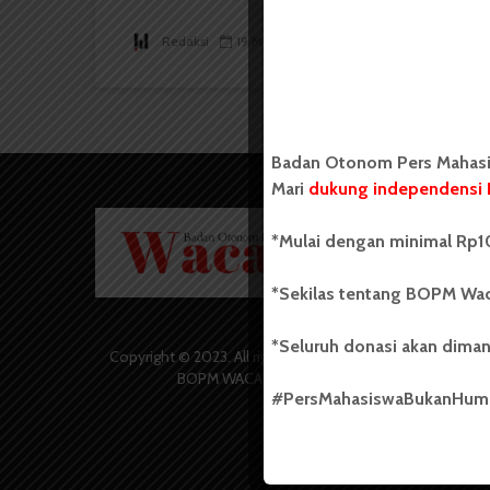
Redaksi
19 Maret 2015
2 menit waktu baca
Badan Otonom Pers Mahasis
Mari
dukung independensi 
Badan O
*Mulai dengan minimal Rp10
Wacana 
yang berd
secara m
*Sekilas tentang BOPM Wac
Universi
Sebelum
*Seluruh donasi akan diman
salah sa
Copyright © 2023. All rights reserved
(UKM) di
BOPM WACANA.
dengan 
#PersMahasiswaBukanHu
USU yang 