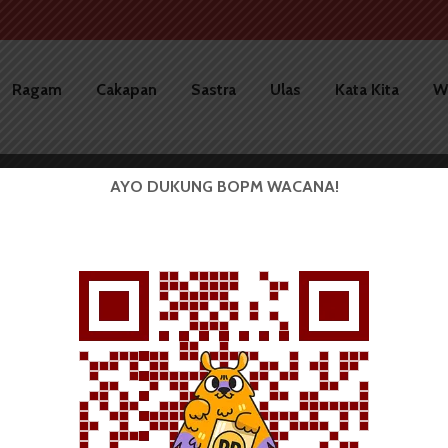
Ragam
Cakapan
Sastra
Ulas
Kata Kita
W
AYO DUKUNG BOPM WACANA!