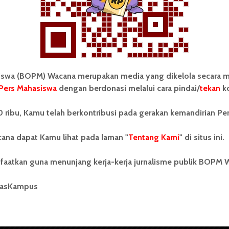
wa (BOPM) Wacana merupakan media yang dikelola secara m
Pers Mahasiswa
dengan berdonasi melalui cara pindai/
tekan
ko
tonom Pers Mahasiswa (BOPM)
Tentang Kami
 ribu, Kamu telah berkontribusi pada gerakan kemandirian Pe
merupakan pers mahasiswa
iri di luar kampus dan dikelola
Kontribusi
andiri oleh mahasiswa
ana dapat Kamu lihat pada laman "
Tentang Kami
" di situs ini.
tas Sumatera Utara (USU).
Info Iklan
nya BOPM Wacana merupakan
faatkan guna menunjang kerja-kerja jurnalisme publik BOPM 
tu Unit Kegiatan Mahasiswa
Pedoman Media Siber
 Universitas Sumatera Utara
nama Pers Mahasiswa SUARA
masKampus
Kode Etik Jurnalistik
berdiri pada 1 Juli 1995.
WartaWacana