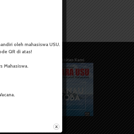
andiri oleh mahasiswa USU.
de QR di atas!
Terbitan Kami
rs Mahasiswa.
Wacana.