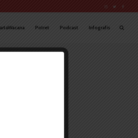
artaWacana
Potret
Podcast
Infografis