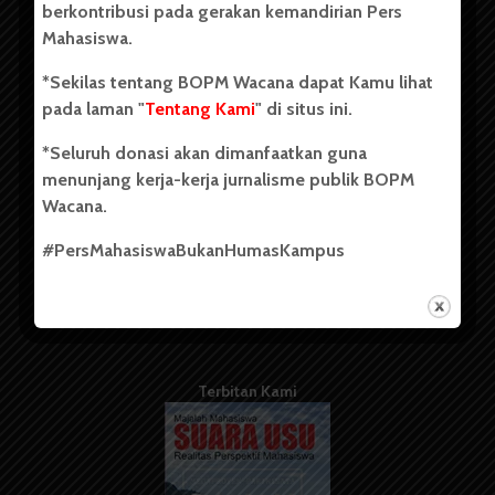
berkontribusi pada gerakan kemandirian Pers
Mahasiswa.
Tentang Kami
*Sekilas tentang BOPM Wacana dapat Kamu lihat
pada laman "
Tentang Kami
" di situs ini.
Kontribusi
*Seluruh donasi akan dimanfaatkan guna
Info Iklan
menunjang kerja-kerja jurnalisme publik BOPM
Pedoman Media Siber
Wacana.
Kode Etik Jurnalistik
#PersMahasiswaBukanHumasKampus
WartaWacana
Terbitan Kami