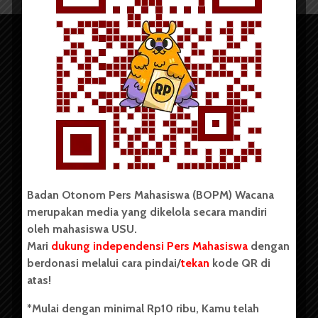
Copyright © 2023. All rights reserved BOPM WACANA.
Badan Otonom Pers Mahasiswa (BOPM) Wacana
merupakan media yang dikelola secara mandiri
Badan Otonom Pers Mahasiswa (BOPM) Wacana merupakan
oleh mahasiswa USU.
pers mahasiswa yang berdiri di luar kampus dan dikelola
Mari
dukung independensi Pers Mahasiswa
dengan
secara mandiri oleh mahasiswa Universitas Sumatera Utara
(USU). Sebelumnya BOPM Wacana merupakan salah satu
berdonasi melalui cara pindai/
tekan
kode QR di
Unit Kegiatan Mahasiswa (UKM) di Universitas Sumatera
atas!
Utara dengan nama Pers Mahasiswa SUARA USU yang
berdiri pada 1 Juli 1995.
*Mulai dengan minimal Rp10 ribu, Kamu telah