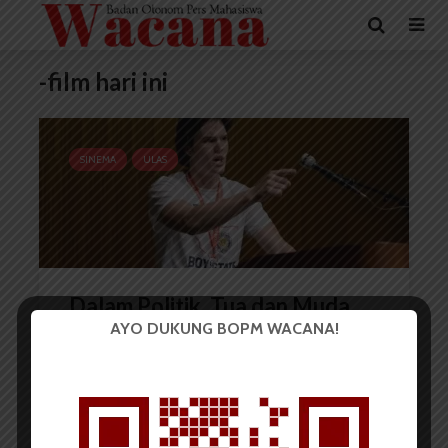
-film hari ini
SINEMA
ULAS
Dalam Politik, Tua dan Muda
AYO DUKUNG BOPM WACANA!
Sama Saja
Surya Dua Artha Simanjuntak
12 September 2020
5 menit waktu baca