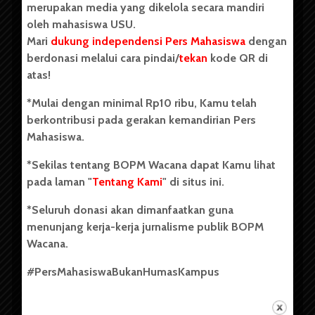
merupakan media yang dikelola secara mandiri
oleh mahasiswa USU.
Mari
dukung independensi Pers Mahasiswa
dengan
berdonasi melalui cara pindai/
tekan
kode QR di
Copyright © 2023. All rights reserved BOPM WACANA.
atas!
*Mulai dengan minimal Rp10 ribu, Kamu telah
berkontribusi pada gerakan kemandirian Pers
Badan Otonom Pers Mahasiswa (BOPM) Wacana merupakan
Mahasiswa.
pers mahasiswa yang berdiri di luar kampus dan dikelola
secara mandiri oleh mahasiswa Universitas Sumatera Utara
*Sekilas tentang BOPM Wacana dapat Kamu lihat
(USU). Sebelumnya BOPM Wacana merupakan salah satu
pada laman "
Tentang Kami
" di situs ini.
Unit Kegiatan Mahasiswa (UKM) di Universitas Sumatera
Utara dengan nama Pers Mahasiswa SUARA USU yang
*Seluruh donasi akan dimanfaatkan guna
berdiri pada 1 Juli 1995.
menunjang kerja-kerja jurnalisme publik BOPM
Wacana.
Tentang Kami
#PersMahasiswaBukanHumasKampus
Kontribusi