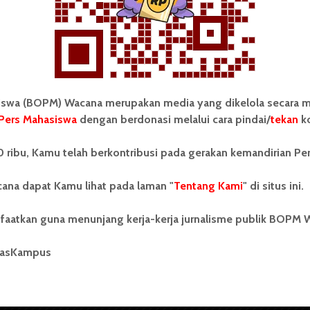
wa (BOPM) Wacana merupakan media yang dikelola secara m
Pers Mahasiswa
dengan berdonasi melalui cara pindai/
tekan
ko
tonom Pers Mahasiswa (BOPM)
Tentang Kami
 ribu, Kamu telah berkontribusi pada gerakan kemandirian Pe
merupakan pers mahasiswa
iri di luar kampus dan dikelola
Kontribusi
andiri oleh mahasiswa
ana dapat Kamu lihat pada laman "
Tentang Kami
" di situs ini.
tas Sumatera Utara (USU).
Info Iklan
nya BOPM Wacana merupakan
faatkan guna menunjang kerja-kerja jurnalisme publik BOPM 
tu Unit Kegiatan Mahasiswa
Pedoman Media Siber
 Universitas Sumatera Utara
nama Pers Mahasiswa SUARA
masKampus
Kode Etik Jurnalistik
berdiri pada 1 Juli 1995.
WartaWacana