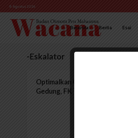
8 Agustus 2026
Beranda
Berita
Esai
-Eskalator
Optimalkan Operasional
Gedung, FK Tambah Eskalator