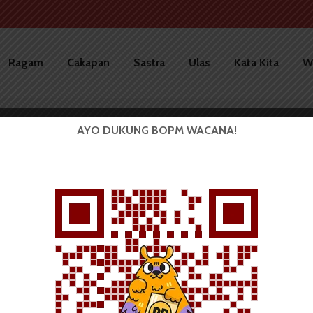
Ragam
Cakapan
Sastra
Ulas
Kata Kita
W
AYO DUKUNG BOPM WACANA!