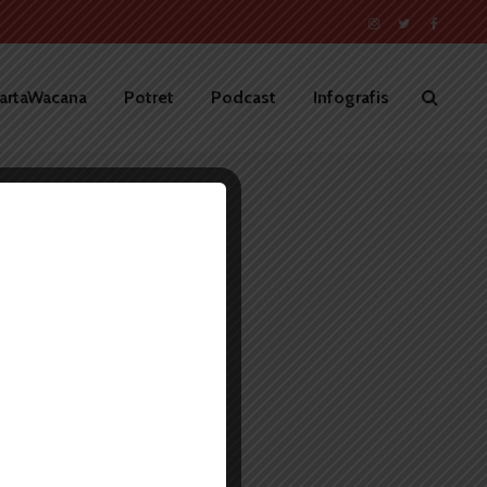
artaWacana
Potret
Podcast
Infografis