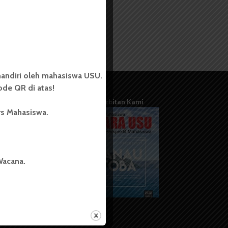
andiri oleh mahasiswa USU.
de QR di atas!
Terbitan Kami
rs Mahasiswa.
Wacana.