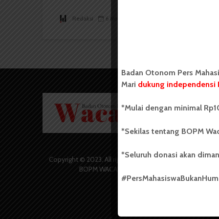
Redaksi
6 November 2014
2 menit waktu baca
Badan Otonom Pers Mahasis
Mari
dukung independensi 
Badan O
*Mulai dengan minimal Rp10
Wacana 
yang berd
secara m
*Sekilas tentang BOPM Wac
Universi
Sebelum
*Seluruh donasi akan diman
salah sa
Copyright © 2023. All rights reserved
(UKM) di
BOPM WACANA.
dengan 
#PersMahasiswaBukanHu
USU yang 