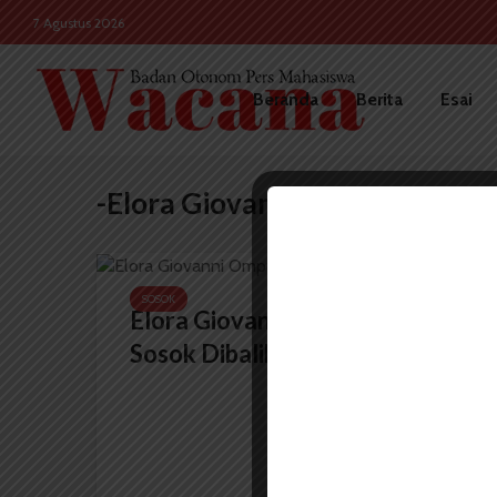
7 Agustus 2026
Beranda
Berita
Esai
-Elora Giovanni Ompusunggu
SOSOK
Elora Giovanni Ompusunggu,
Sosok Dibalik Komunitas...