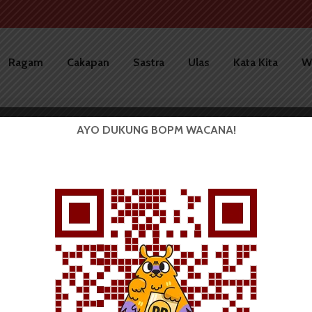
Ragam
Cakapan
Sastra
Ulas
Kata Kita
W
AYO DUKUNG BOPM WACANA!