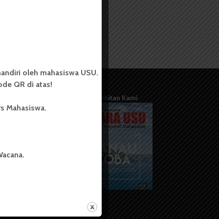
andiri oleh mahasiswa USU.
de QR di atas!
Terbitan Kami
rs Mahasiswa.
Wacana.