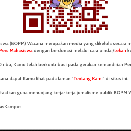
wa (BOPM) Wacana merupakan media yang dikelola secara m
Pers Mahasiswa
dengan berdonasi melalui cara pindai/
tekan
ko
tonom Pers Mahasiswa (BOPM)
Tentang Kami
 ribu, Kamu telah berkontribusi pada gerakan kemandirian Pe
merupakan pers mahasiswa
iri di luar kampus dan dikelola
Kontribusi
andiri oleh mahasiswa
ana dapat Kamu lihat pada laman "
Tentang Kami
" di situs ini.
tas Sumatera Utara (USU).
Info Iklan
nya BOPM Wacana merupakan
faatkan guna menunjang kerja-kerja jurnalisme publik BOPM 
tu Unit Kegiatan Mahasiswa
Pedoman Media Siber
 Universitas Sumatera Utara
nama Pers Mahasiswa SUARA
masKampus
Kode Etik Jurnalistik
berdiri pada 1 Juli 1995.
WartaWacana