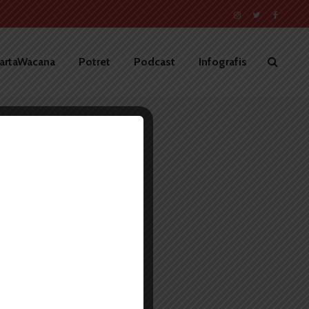
artaWacana
Potret
Podcast
Infografis