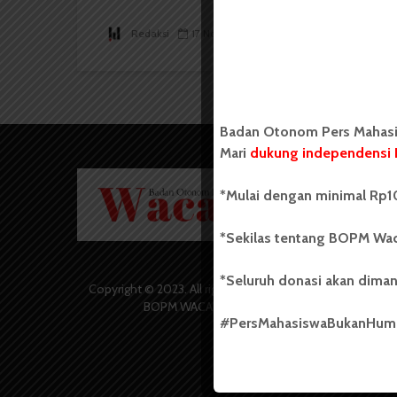
Redaksi
17 November 2023
4 menit waktu baca
Badan Otonom Pers Mahasis
Mari
dukung independensi 
Badan O
*Mulai dengan minimal Rp10
Wacana 
yang berd
secara m
*Sekilas tentang BOPM Wac
Universi
Sebelum
*Seluruh donasi akan diman
salah sa
Copyright © 2023. All rights reserved
(UKM) di
BOPM WACANA.
dengan 
#PersMahasiswaBukanHu
USU yang 