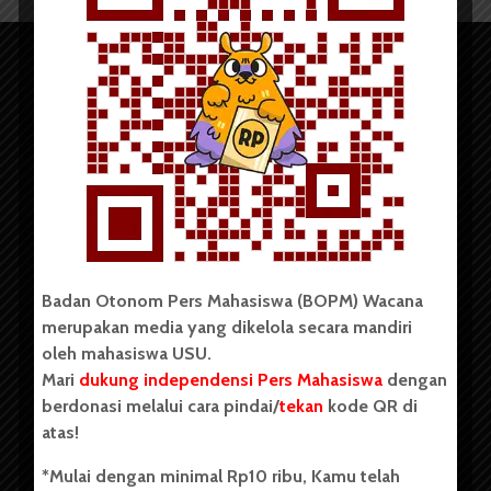
Copyright © 2023. All rights reserved BOPM WACANA.
Badan Otonom Pers Mahasiswa (BOPM) Wacana
merupakan media yang dikelola secara mandiri
Badan Otonom Pers Mahasiswa (BOPM) Wacana merupakan
oleh mahasiswa USU.
pers mahasiswa yang berdiri di luar kampus dan dikelola
Mari
dukung independensi Pers Mahasiswa
dengan
secara mandiri oleh mahasiswa Universitas Sumatera Utara
(USU). Sebelumnya BOPM Wacana merupakan salah satu
berdonasi melalui cara pindai/
tekan
kode QR di
Unit Kegiatan Mahasiswa (UKM) di Universitas Sumatera
atas!
Utara dengan nama Pers Mahasiswa SUARA USU yang
berdiri pada 1 Juli 1995.
*Mulai dengan minimal Rp10 ribu, Kamu telah