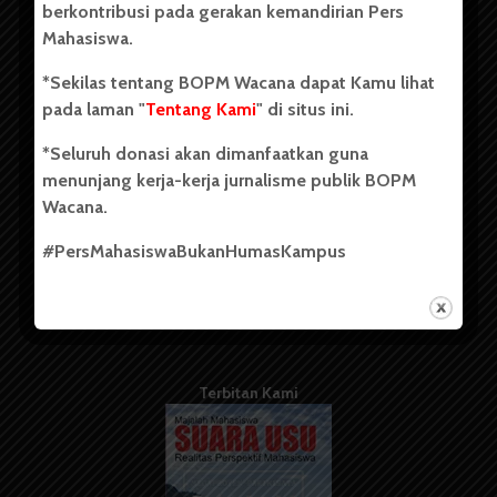
berkontribusi pada gerakan kemandirian Pers
Mahasiswa.
Tentang Kami
*Sekilas tentang BOPM Wacana dapat Kamu lihat
pada laman "
Tentang Kami
" di situs ini.
Kontribusi
*Seluruh donasi akan dimanfaatkan guna
Info Iklan
menunjang kerja-kerja jurnalisme publik BOPM
Pedoman Media Siber
Wacana.
Kode Etik Jurnalistik
#PersMahasiswaBukanHumasKampus
WartaWacana
Terbitan Kami