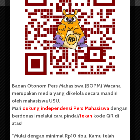
Copyright © 2023. All rights reserved BOPM WACANA.
Badan Otonom Pers Mahasiswa (BOPM) Wacana
merupakan media yang dikelola secara mandiri
Badan Otonom Pers Mahasiswa (BOPM) Wacana merupakan
oleh mahasiswa USU.
pers mahasiswa yang berdiri di luar kampus dan dikelola
Mari
dukung independensi Pers Mahasiswa
dengan
secara mandiri oleh mahasiswa Universitas Sumatera Utara
(USU). Sebelumnya BOPM Wacana merupakan salah satu
berdonasi melalui cara pindai/
tekan
kode QR di
Unit Kegiatan Mahasiswa (UKM) di Universitas Sumatera
atas!
Utara dengan nama Pers Mahasiswa SUARA USU yang
berdiri pada 1 Juli 1995.
*Mulai dengan minimal Rp10 ribu, Kamu telah