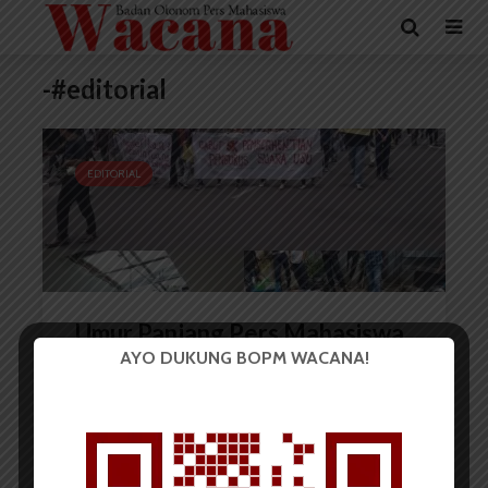
-#editorial
EDITORIAL
Umur Panjang Pers Mahasiswa
AYO DUKUNG BOPM WACANA!
BOPM Wacana
13 Mei 2020
6 menit waktu baca