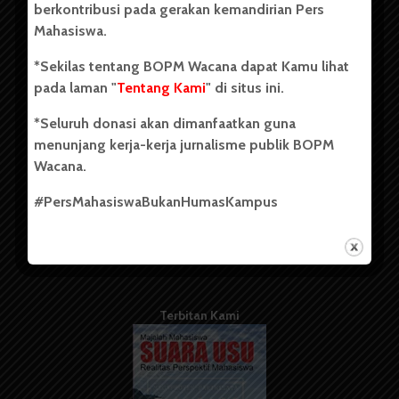
berkontribusi pada gerakan kemandirian Pers
Mahasiswa.
Tentang Kami
*Sekilas tentang BOPM Wacana dapat Kamu lihat
pada laman "
Tentang Kami
" di situs ini.
Kontribusi
*Seluruh donasi akan dimanfaatkan guna
Info Iklan
menunjang kerja-kerja jurnalisme publik BOPM
Pedoman Media Siber
Wacana.
Kode Etik Jurnalistik
#PersMahasiswaBukanHumasKampus
WartaWacana
Terbitan Kami