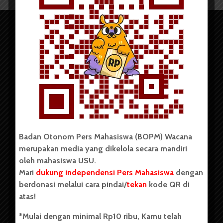
Copyright © 2023. All rights reserved BOPM WACANA.
Badan Otonom Pers Mahasiswa (BOPM) Wacana
merupakan media yang dikelola secara mandiri
Badan Otonom Pers Mahasiswa (BOPM) Wacana merupakan
oleh mahasiswa USU.
pers mahasiswa yang berdiri di luar kampus dan dikelola
Mari
dukung independensi Pers Mahasiswa
dengan
secara mandiri oleh mahasiswa Universitas Sumatera Utara
(USU). Sebelumnya BOPM Wacana merupakan salah satu
berdonasi melalui cara pindai/
tekan
kode QR di
Unit Kegiatan Mahasiswa (UKM) di Universitas Sumatera
atas!
Utara dengan nama Pers Mahasiswa SUARA USU yang
berdiri pada 1 Juli 1995.
*Mulai dengan minimal Rp10 ribu, Kamu telah