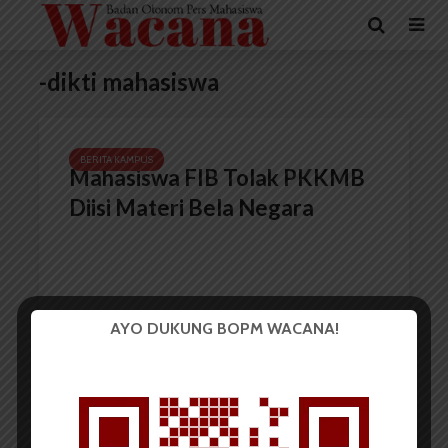
-dikti mahasiswa
BERITA KAMPUS
Mahasiswa FIB Tolak PKKMB
Diisi Materi Bela Negara
AYO DUKUNG BOPM WACANA!
Redaksi
25 Juli 2017
2 menit waktu baca