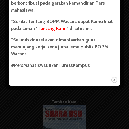
berkontribusi pada gerakan kemandirian Pers
Mahasiswa.
Tentang Kami
*Sekilas tentang BOPM Wacana dapat Kamu lihat
pada laman "
Tentang Kami
" di situs ini.
Kontribusi
*Seluruh donasi akan dimanfaatkan guna
Info Iklan
menunjang kerja-kerja jurnalisme publik BOPM
Pedoman Media Siber
Wacana.
Kode Etik Jurnalistik
#PersMahasiswaBukanHumasKampus
WartaWacana
Terbitan Kami