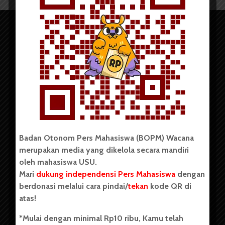
Copyright © 2023. All rights reserved BOPM WACANA.
Badan Otonom Pers Mahasiswa (BOPM) Wacana
merupakan media yang dikelola secara mandiri
Badan Otonom Pers Mahasiswa (BOPM) Wacana merupakan
oleh mahasiswa USU.
pers mahasiswa yang berdiri di luar kampus dan dikelola
Mari
dukung independensi Pers Mahasiswa
dengan
secara mandiri oleh mahasiswa Universitas Sumatera Utara
(USU). Sebelumnya BOPM Wacana merupakan salah satu
berdonasi melalui cara pindai/
tekan
kode QR di
Unit Kegiatan Mahasiswa (UKM) di Universitas Sumatera
atas!
Utara dengan nama Pers Mahasiswa SUARA USU yang
berdiri pada 1 Juli 1995.
*Mulai dengan minimal Rp10 ribu, Kamu telah