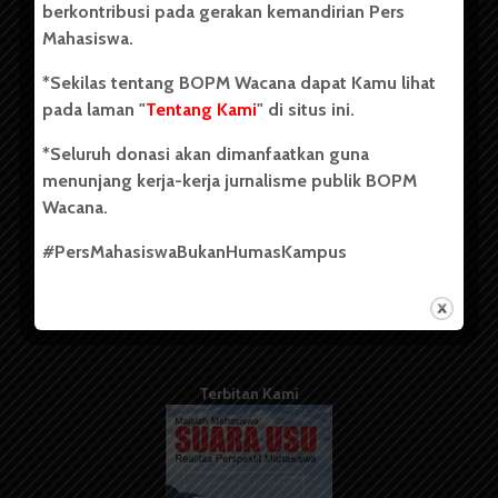
berkontribusi pada gerakan kemandirian Pers
Mahasiswa.
Tentang Kami
*Sekilas tentang BOPM Wacana dapat Kamu lihat
pada laman "
Tentang Kami
" di situs ini.
Kontribusi
*Seluruh donasi akan dimanfaatkan guna
Info Iklan
menunjang kerja-kerja jurnalisme publik BOPM
Pedoman Media Siber
Wacana.
Kode Etik Jurnalistik
#PersMahasiswaBukanHumasKampus
WartaWacana
Terbitan Kami