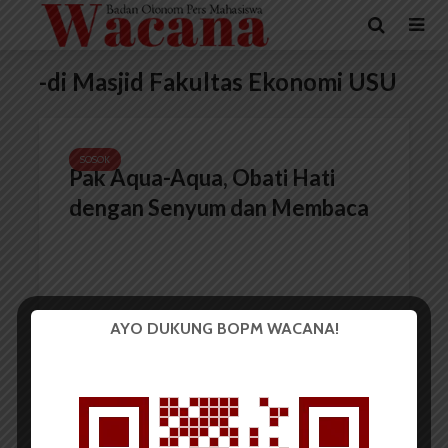
-di Masjid Fakultas Ekonomi USU
SOSOK
Pak Aqua-Aqua, Obati Hati
dengan Senyum dan Membaca
AYO DUKUNG BOPM WACANA!
Redaksi
17 Juli 2017
4 menit waktu baca