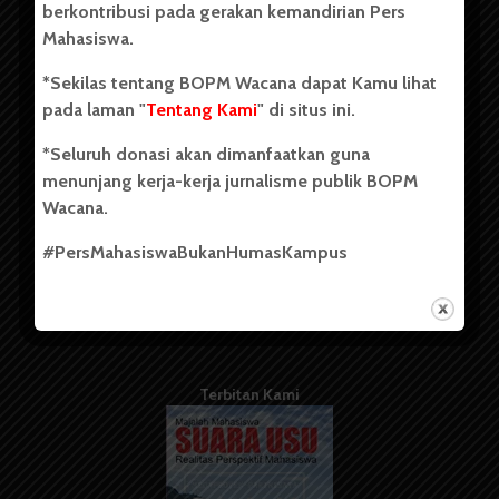
berkontribusi pada gerakan kemandirian Pers
Mahasiswa.
Tentang Kami
*Sekilas tentang BOPM Wacana dapat Kamu lihat
pada laman "
Tentang Kami
" di situs ini.
Kontribusi
*Seluruh donasi akan dimanfaatkan guna
Info Iklan
menunjang kerja-kerja jurnalisme publik BOPM
Pedoman Media Siber
Wacana.
Kode Etik Jurnalistik
#PersMahasiswaBukanHumasKampus
WartaWacana
Terbitan Kami