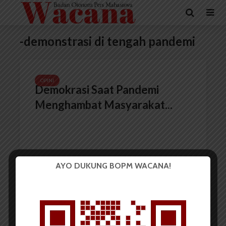
-demonstrasi di tengah pandemi
OPINI
Demokrasi Saat Pandemi
Menghambat Masyarakat...
AYO DUKUNG BOPM WACANA!
Primarani MP
15 Mei 2021
4 menit waktu baca