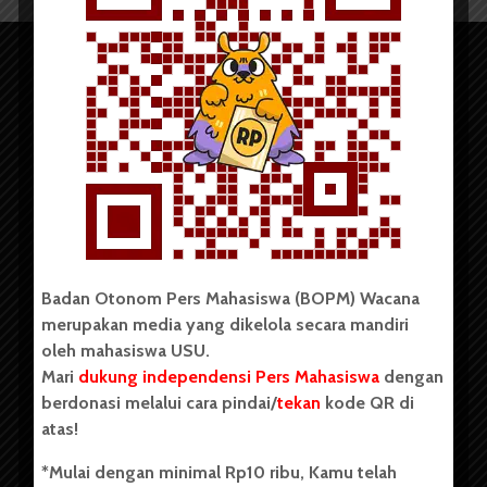
Copyright © 2023. All rights reserved BOPM WACANA.
Badan Otonom Pers Mahasiswa (BOPM) Wacana
merupakan media yang dikelola secara mandiri
Badan Otonom Pers Mahasiswa (BOPM) Wacana merupakan
oleh mahasiswa USU.
pers mahasiswa yang berdiri di luar kampus dan dikelola
Mari
dukung independensi Pers Mahasiswa
dengan
secara mandiri oleh mahasiswa Universitas Sumatera Utara
(USU). Sebelumnya BOPM Wacana merupakan salah satu
berdonasi melalui cara pindai/
tekan
kode QR di
Unit Kegiatan Mahasiswa (UKM) di Universitas Sumatera
atas!
Utara dengan nama Pers Mahasiswa SUARA USU yang
berdiri pada 1 Juli 1995.
*Mulai dengan minimal Rp10 ribu, Kamu telah