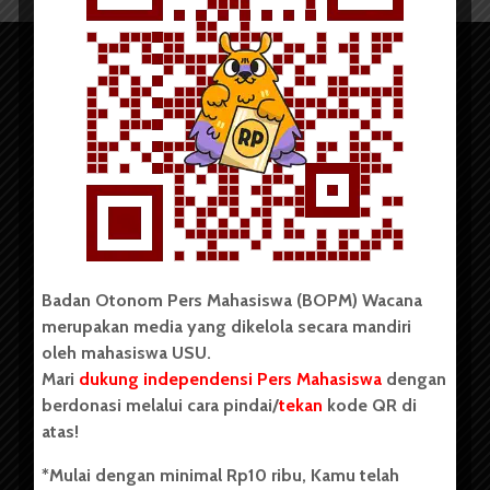
Copyright © 2023. All rights reserved BOPM WACANA.
Badan Otonom Pers Mahasiswa (BOPM) Wacana
merupakan media yang dikelola secara mandiri
Badan Otonom Pers Mahasiswa (BOPM) Wacana merupakan
oleh mahasiswa USU.
pers mahasiswa yang berdiri di luar kampus dan dikelola
Mari
dukung independensi Pers Mahasiswa
dengan
secara mandiri oleh mahasiswa Universitas Sumatera Utara
(USU). Sebelumnya BOPM Wacana merupakan salah satu
berdonasi melalui cara pindai/
tekan
kode QR di
Unit Kegiatan Mahasiswa (UKM) di Universitas Sumatera
atas!
Utara dengan nama Pers Mahasiswa SUARA USU yang
berdiri pada 1 Juli 1995.
*Mulai dengan minimal Rp10 ribu, Kamu telah