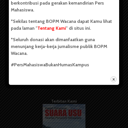
berkontribusi pada gerakan kemandirian Pers
Mahasiswa.
Tentang Kami
*Sekilas tentang BOPM Wacana dapat Kamu lihat
pada laman "
Tentang Kami
" di situs ini.
Kontribusi
*Seluruh donasi akan dimanfaatkan guna
Info Iklan
menunjang kerja-kerja jurnalisme publik BOPM
Pedoman Media Siber
Wacana.
Kode Etik Jurnalistik
#PersMahasiswaBukanHumasKampus
WartaWacana
Terbitan Kami