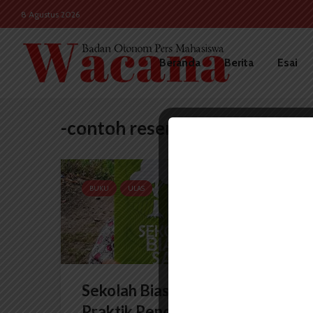
8 Agustus 2026
Beranda
Berita
Esai
-contoh resensi buku
BUKU
ULAS
Sekolah Biasa Saja: Kritik
Praktik Pendidikan