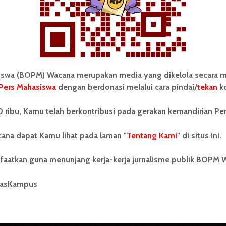
wa (BOPM) Wacana merupakan media yang dikelola secara m
Pers Mahasiswa
dengan berdonasi melalui cara pindai/
tekan
ko
tonom Pers Mahasiswa (BOPM)
Tentang Kami
 ribu, Kamu telah berkontribusi pada gerakan kemandirian Pe
merupakan pers mahasiswa
iri di luar kampus dan dikelola
Kontribusi
andiri oleh mahasiswa
ana dapat Kamu lihat pada laman "
Tentang Kami
" di situs ini.
tas Sumatera Utara (USU).
Info Iklan
nya BOPM Wacana merupakan
faatkan guna menunjang kerja-kerja jurnalisme publik BOPM 
tu Unit Kegiatan Mahasiswa
Pedoman Media Siber
 Universitas Sumatera Utara
nama Pers Mahasiswa SUARA
masKampus
Kode Etik Jurnalistik
berdiri pada 1 Juli 1995.
WartaWacana