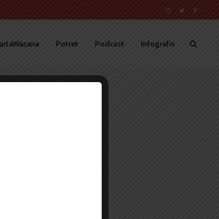
artaWacana
Potret
Podcast
Infografis