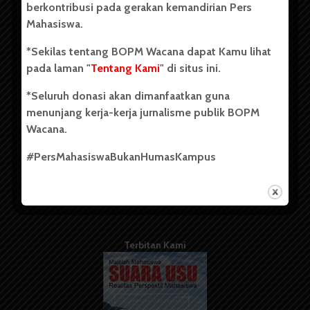
berkontribusi pada gerakan kemandirian Pers
Mahasiswa.
Tentang Kami
*Sekilas tentang BOPM Wacana dapat Kamu lihat
pada laman "
Tentang Kami
" di situs ini.
Kontribusi
*Seluruh donasi akan dimanfaatkan guna
Info Iklan
menunjang kerja-kerja jurnalisme publik BOPM
Pedoman Media Siber
Wacana.
Kode Etik Jurnalistik
#PersMahasiswaBukanHumasKampus
WartaWacana
Terbitan Kami