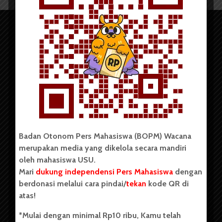
Copyright © 2023. All rights reserved BOPM WACANA.
Badan Otonom Pers Mahasiswa (BOPM) Wacana
merupakan media yang dikelola secara mandiri
Badan Otonom Pers Mahasiswa (BOPM) Wacana merupakan
oleh mahasiswa USU.
pers mahasiswa yang berdiri di luar kampus dan dikelola
Mari
dukung independensi Pers Mahasiswa
dengan
secara mandiri oleh mahasiswa Universitas Sumatera Utara
(USU). Sebelumnya BOPM Wacana merupakan salah satu
berdonasi melalui cara pindai/
tekan
kode QR di
Unit Kegiatan Mahasiswa (UKM) di Universitas Sumatera
atas!
Utara dengan nama Pers Mahasiswa SUARA USU yang
berdiri pada 1 Juli 1995.
*Mulai dengan minimal Rp10 ribu, Kamu telah