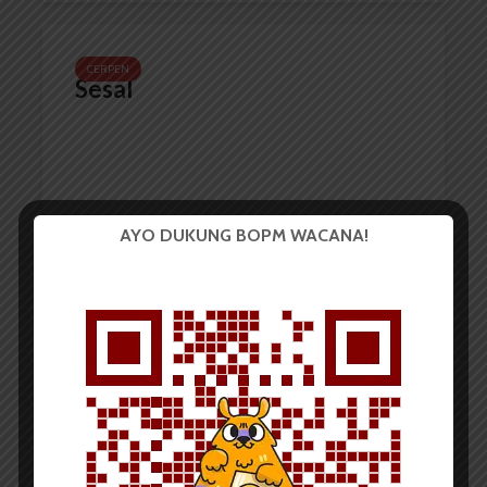
CERPEN
Sesal
AYO DUKUNG BOPM WACANA!
Nadiah Azri Br Simbolon
24 Juni 2018
6 menit waktu baca
CERPEN
Potret Kenangan