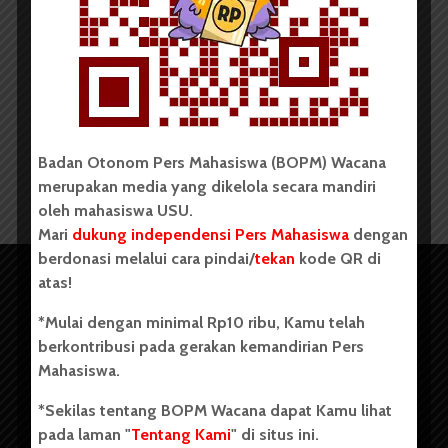
Redaksi
29 Januari 2018
6 menit waktu baca
Badan Otonom Pers Mahasiswa (BOPM) Wacana
merupakan media yang dikelola secara mandiri
oleh mahasiswa USU.
Mari
dukung independensi Pers Mahasiswa
dengan
berdonasi melalui cara pindai/
tekan
kode QR di
atas!
*Mulai dengan minimal Rp10 ribu, Kamu telah
berkontribusi pada gerakan kemandirian Pers
Mahasiswa.
*Sekilas tentang BOPM Wacana dapat Kamu lihat
pada laman "
Tentang Kami
" di situs ini.