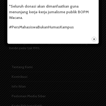
Copyright © 2023. All rights reserved BOPM WACANA.
*Seluruh donasi akan dimanfaatkan guna
menunjang kerja-kerja jurnalisme publik BOPM
Wacana.
Badan Otonom Pers Mahasiswa (BOPM) Wacana merupakan
pers mahasiswa yang berdiri di luar kampus dan dikelola
#PersMahasiswaBukanHumasKampus
secara mandiri oleh mahasiswa Universitas Sumatera Utara
(USU). Sebelumnya BOPM Wacana merupakan salah satu
Unit Kegiatan Mahasiswa (UKM) di Universitas Sumatera
Utara dengan nama Pers Mahasiswa SUARA USU yang
berdiri pada 1 Juli 1995.
Tentang Kami
Kontribusi
Info Iklan
Pedoman Media Siber
Kode Etik Jurnalistik