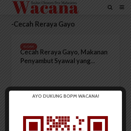
-Cecah Reraya Gayo
BUDAYA
Cecah Reraya Gayo, Makanan
Penyambut Syawal yang...
AYO DUKUNG BOPM WACANA!
Redaksi
27 Juni 2017
3 menit waktu baca