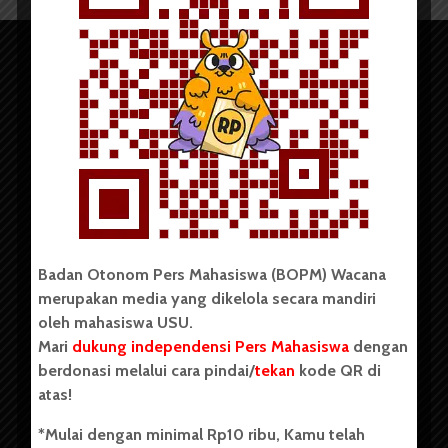
Copyright © 2023. All rights reserved BOPM WACANA.
Badan Otonom Pers Mahasiswa (BOPM) Wacana
merupakan media yang dikelola secara mandiri
Badan Otonom Pers Mahasiswa (BOPM) Wacana merupakan
oleh mahasiswa USU.
pers mahasiswa yang berdiri di luar kampus dan dikelola
Mari
dukung independensi Pers Mahasiswa
dengan
secara mandiri oleh mahasiswa Universitas Sumatera Utara
(USU). Sebelumnya BOPM Wacana merupakan salah satu
berdonasi melalui cara pindai/
tekan
kode QR di
Unit Kegiatan Mahasiswa (UKM) di Universitas Sumatera
atas!
Utara dengan nama Pers Mahasiswa SUARA USU yang
berdiri pada 1 Juli 1995.
*Mulai dengan minimal Rp10 ribu, Kamu telah