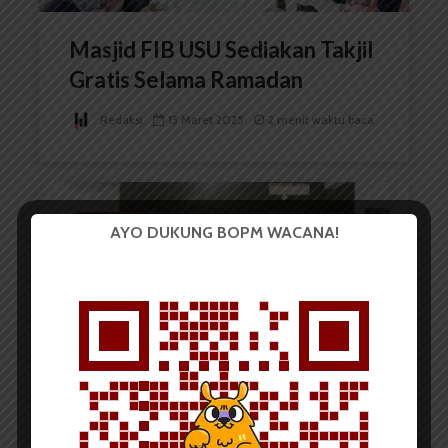
Masjid FIB USU Sediakan Takjil
Gratis Selama Ramadan
Redaksi
13 Maret 2025
2 menit waktu baca
BERITA KOTA
AYO DUKUNG BOPM WACANA!
APM Sumut Eratkan
Silaturahmi Lewat Acara...
Redaksi
3 April 2024
2 menit waktu baca