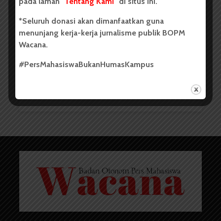
pada laman "
Tentang Kami
" di situs ini.
*Seluruh donasi akan dimanfaatkan guna
menunjang kerja-kerja jurnalisme publik BOPM
Wacana.
Takjil Gratis di Masjid Farmasi,
#PersMahasiswaBukanHumasKampus
Tersedia 100 Porsi Setiap...
Redaksi
21 Maret 2024
2 menit waktu baca