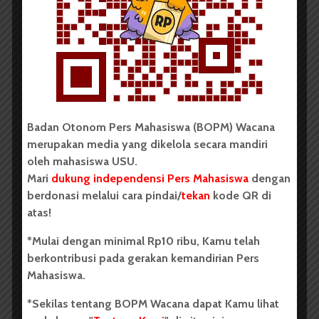
BERITA KAMPUS
Badan Otonom Pers Mahasiswa (BOPM) Wacana
merupakan media yang dikelola secara mandiri
oleh mahasiswa USU.
BKM Masjid Al-Muslimin
Mari
dukung independensi Pers Mahasiswa
dengan
FMIPA USU Adakan Buka...
berdonasi melalui cara pindai/
tekan
kode QR di
atas!
Redaksi
22 Maret 2024
2 menit waktu baca
*Mulai dengan minimal Rp10 ribu, Kamu telah
berkontribusi pada gerakan kemandirian Pers
Mahasiswa.
BERITA KAMPUS
*Sekilas tentang BOPM Wacana dapat Kamu lihat