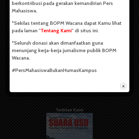
berkontribusi pada gerakan kemandirian Pers
Mahasiswa.
Tentang Kami
*Sekilas tentang BOPM Wacana dapat Kamu lihat
pada laman "
Tentang Kami
" di situs ini.
Kontribusi
*Seluruh donasi akan dimanfaatkan guna
Info Iklan
menunjang kerja-kerja jurnalisme publik BOPM
Pedoman Media Siber
Wacana.
Kode Etik Jurnalistik
#PersMahasiswaBukanHumasKampus
WartaWacana
Terbitan Kami