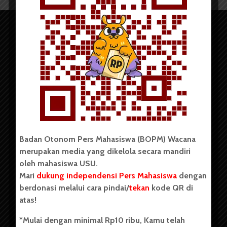
Copyright © 2023. All rights reserved BOPM WACANA.
Badan Otonom Pers Mahasiswa (BOPM) Wacana
merupakan media yang dikelola secara mandiri
Badan Otonom Pers Mahasiswa (BOPM) Wacana merupakan
oleh mahasiswa USU.
pers mahasiswa yang berdiri di luar kampus dan dikelola
Mari
dukung independensi Pers Mahasiswa
dengan
secara mandiri oleh mahasiswa Universitas Sumatera Utara
(USU). Sebelumnya BOPM Wacana merupakan salah satu
berdonasi melalui cara pindai/
tekan
kode QR di
Unit Kegiatan Mahasiswa (UKM) di Universitas Sumatera
atas!
Utara dengan nama Pers Mahasiswa SUARA USU yang
berdiri pada 1 Juli 1995.
*Mulai dengan minimal Rp10 ribu, Kamu telah