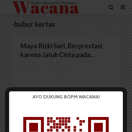
-bubur kertas
Maya Rizki Sari, Berprestasi
karena Jatuh Cinta pada...
AYO DUKUNG BOPM WACANA!
Redaksi
13 Mei 2017
5 menit waktu baca