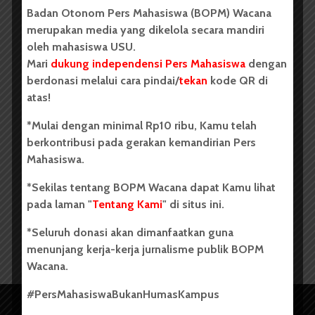
Badan Otonom Pers Mahasiswa (BOPM) Wacana
merupakan media yang dikelola secara mandiri
oleh mahasiswa USU.
Mari
dukung independensi Pers Mahasiswa
dengan
BERITA KAMPUS
berdonasi melalui cara pindai/
tekan
kode QR di
atas!
*Mulai dengan minimal Rp10 ribu, Kamu telah
berkontribusi pada gerakan kemandirian Pers
Mahasiswa.
Pasca Tiga Tahun Senyap,
*Sekilas tentang BOPM Wacana dapat Kamu lihat
Pemira Masma FH USU...
pada laman "
Tentang Kami
" di situs ini.
Redaksi
27 September 2024
2 menit waktu baca
*Seluruh donasi akan dimanfaatkan guna
menunjang kerja-kerja jurnalisme publik BOPM
Wacana.
#PersMahasiswaBukanHumasKampus