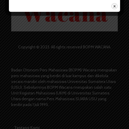
Copyright © 2023. All rights reserved BOPM WACANA.
Badan Otonom Pers Mahasiswa (BOPM) Wacana merupakan
pers mahasiswa yang berdiri di luar kampus dan dikelola
secara mandiri oleh mahasiswa Universitas Sumatera Utara
(USU). Sebelumnya BOPM Wacana merupakan salah satu
Unit Kegiatan Mahasiswa (UKM) di Universitas Sumatera
Utara dengan nama Pers Mahasiswa SUARA USU yang
berdiri pada 1 Juli 1995.
Tentang Kami