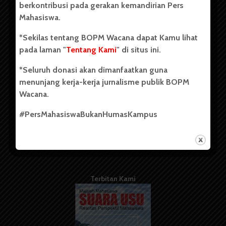
berkontribusi pada gerakan kemandirian Pers
Mahasiswa.
Tentang Kami
*Sekilas tentang BOPM Wacana dapat Kamu lihat
pada laman "
Tentang Kami
" di situs ini.
Kontribusi
*Seluruh donasi akan dimanfaatkan guna
Info Iklan
menunjang kerja-kerja jurnalisme publik BOPM
Pedoman Media Siber
Wacana.
Kode Etik Jurnalistik
#PersMahasiswaBukanHumasKampus
WartaWacana
Terbitan Kami