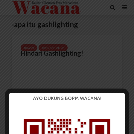
-apa itu gashlighting
RAGAM
TAHUKAH ANDA
Hindari Gashlighting!
AYO DUKUNG BOPM WACANA!
Chalista Putri Nadila
16 Juni 2022
3 menit waktu baca