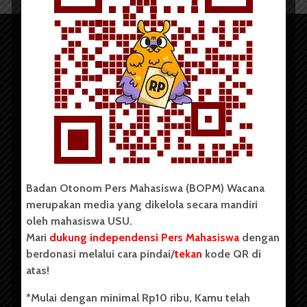
Copyright © 2023. All rights reserved BOPM WACANA.
Badan Otonom Pers Mahasiswa (BOPM) Wacana
merupakan media yang dikelola secara mandiri
Badan Otonom Pers Mahasiswa (BOPM) Wacana merupakan
oleh mahasiswa USU.
pers mahasiswa yang berdiri di luar kampus dan dikelola
Mari
dukung independensi Pers Mahasiswa
dengan
secara mandiri oleh mahasiswa Universitas Sumatera Utara
(USU). Sebelumnya BOPM Wacana merupakan salah satu
berdonasi melalui cara pindai/
tekan
kode QR di
Unit Kegiatan Mahasiswa (UKM) di Universitas Sumatera
atas!
Utara dengan nama Pers Mahasiswa SUARA USU yang
berdiri pada 1 Juli 1995.
*Mulai dengan minimal Rp10 ribu, Kamu telah