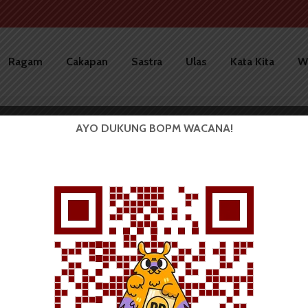
Ragam
Cakapan
Sastra
Ulas
Kata Kita
W
AYO DUKUNG BOPM WACANA!
SINEMA
ULAS
Perjalanan Mengenali
Perasaan dalam Film “Aku...