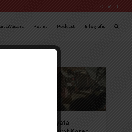
artaWacana
Potret
Podcast
Infografis
SINEMA
ULAS
Adaptasi Kisah Nyata
Pembajakan Pesawat Korea...