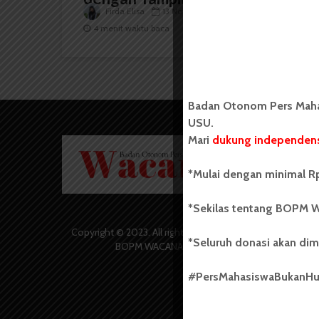
Firda Elisa
13 November 2025
4 menit waktu baca
Badan Otonom Pers Mahas
USU.
Mari
dukung independens
Badan O
Wacana 
yang berd
*Mulai dengan minimal Rp
secara m
Universi
*Sekilas tentang BOPM W
Sebelum
salah sa
Copyright © 2023. All rights reserved
*Seluruh donasi akan dim
(UKM) di
BOPM WACANA.
dengan 
USU yang 
#PersMahasiswaBukanH