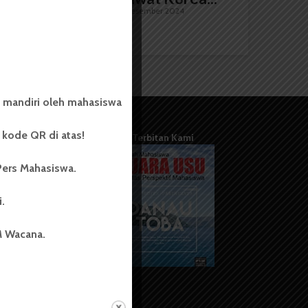
Dinar Fazira Fitri
30 Desember 2024
5 menit waktu baca
 mandiri oleh mahasiswa
kode QR di atas!
Terbitan Kami
Pers Mahasiswa.
i.
M Wacana.