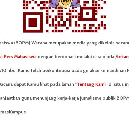
Winny Stefanie
15 Juli 2025
4 menit waktu baca
iswa (BOPM) Wacana merupakan media yang dikelola secara
i Pers Mahasiswa
dengan berdonasi melalui cara pindai/
tekan
tonom Pers Mahasiswa (BOPM)
Tentang Kami
merupakan pers mahasiswa
iri di luar kampus dan dikelola
Kontribusi
10 ribu, Kamu telah berkontribusi pada gerakan kemandirian 
andiri oleh mahasiswa
tas Sumatera Utara (USU).
Info Iklan
acana dapat Kamu lihat pada laman "
Tentang Kami
" di situs in
nya BOPM Wacana merupakan
tu Unit Kegiatan Mahasiswa
Pedoman Media Siber
anfaatkan guna menunjang kerja-kerja jurnalisme publik BOP
 Universitas Sumatera Utara
nama Pers Mahasiswa SUARA
Kode Etik Jurnalistik
berdiri pada 1 Juli 1995.
umasKampus
WartaWacana