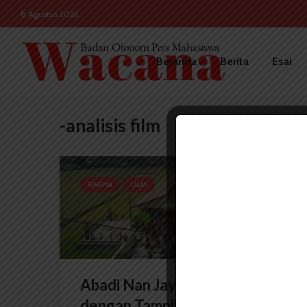
8 Agustus 2026
Beranda
Berita
Esai
-analisis film
SINEMA
ULAS
Abadi Nan Jaya: Film Zombie
dengan Tampilan Budaya...