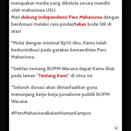
merupakan media yang dikelola secara mandiri
oleh mahasiswa USU.
Mari
dukung independensi Pers Mahasiswa
dengan
berdonasi melalui cara pindai/
tekan
kode QR di
Copyright © 2023. All rights reserved BOPM WACANA.
atas!
*Mulai dengan minimal Rp10 ribu, Kamu telah
berkontribusi pada gerakan kemandirian Pers
Badan Otonom Pers Mahasiswa (BOPM) Wacana merupakan
Mahasiswa.
pers mahasiswa yang berdiri di luar kampus dan dikelola
secara mandiri oleh mahasiswa Universitas Sumatera Utara
*Sekilas tentang BOPM Wacana dapat Kamu lihat
(USU). Sebelumnya BOPM Wacana merupakan salah satu
pada laman "
Tentang Kami
" di situs ini.
Unit Kegiatan Mahasiswa (UKM) di Universitas Sumatera
Utara dengan nama Pers Mahasiswa SUARA USU yang
*Seluruh donasi akan dimanfaatkan guna
berdiri pada 1 Juli 1995.
menunjang kerja-kerja jurnalisme publik BOPM
Wacana.
Tentang Kami
#PersMahasiswaBukanHumasKampus
Kontribusi