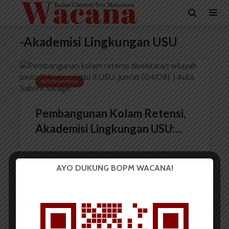
-Akademisi Lingkungan USU
BERITA KAMPUS
Pembangunan Kolam Retensi,
Akademisi Lingkungan USU:...
AYO DUKUNG BOPM WACANA!
Redaksi
11 Agustus 2023
2 menit waktu baca