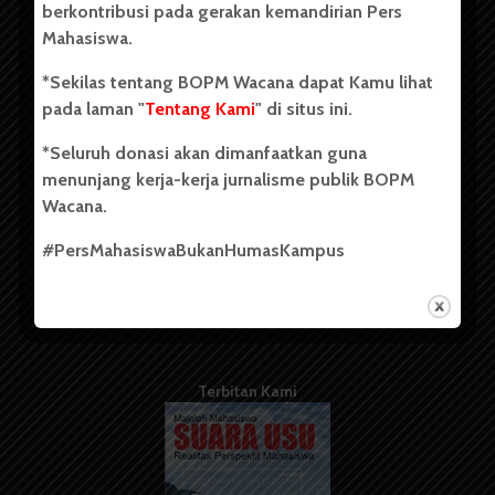
berkontribusi pada gerakan kemandirian Pers
Mahasiswa.
Tentang Kami
*Sekilas tentang BOPM Wacana dapat Kamu lihat
pada laman "
Tentang Kami
" di situs ini.
Kontribusi
*Seluruh donasi akan dimanfaatkan guna
Info Iklan
menunjang kerja-kerja jurnalisme publik BOPM
Pedoman Media Siber
Wacana.
Kode Etik Jurnalistik
#PersMahasiswaBukanHumasKampus
WartaWacana
Terbitan Kami