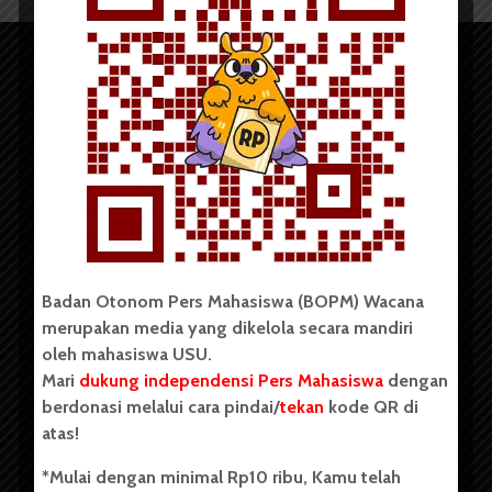
Copyright © 2023. All rights reserved BOPM WACANA.
Badan Otonom Pers Mahasiswa (BOPM) Wacana
merupakan media yang dikelola secara mandiri
Badan Otonom Pers Mahasiswa (BOPM) Wacana merupakan
oleh mahasiswa USU.
pers mahasiswa yang berdiri di luar kampus dan dikelola
Mari
dukung independensi Pers Mahasiswa
dengan
secara mandiri oleh mahasiswa Universitas Sumatera Utara
(USU). Sebelumnya BOPM Wacana merupakan salah satu
berdonasi melalui cara pindai/
tekan
kode QR di
Unit Kegiatan Mahasiswa (UKM) di Universitas Sumatera
atas!
Utara dengan nama Pers Mahasiswa SUARA USU yang
berdiri pada 1 Juli 1995.
*Mulai dengan minimal Rp10 ribu, Kamu telah