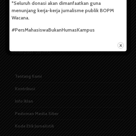
*Seluruh donasi akan dimanfaatkan guna
menunjang kerja-kerja jurnalisme publik BOPM
Badan Otonom Pers Mahasiswa (BOPM) Wacana merupakan
Wacana.
pers mahasiswa yang berdiri di luar kampus dan dikelola
secara mandiri oleh mahasiswa Universitas Sumatera Utara
#PersMahasiswaBukanHumasKampus
(USU). Sebelumnya BOPM Wacana merupakan salah satu
Unit Kegiatan Mahasiswa (UKM) di Universitas Sumatera
Utara dengan nama Pers Mahasiswa SUARA USU yang
berdiri pada 1 Juli 1995.
Tentang Kami
Kontribusi
Info Iklan
Pedoman Media Siber
Kode Etik Jurnalistik