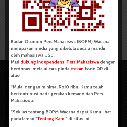
Redaksi
21 Februari 2015
2 menit waktu baca
Badan Otonom Pers Mahasiswa (BOPM) Wacana
merupakan media yang dikelola secara mandiri
oleh mahasiswa USU.
Mari
dukung independensi Pers Mahasiswa
dengan
berdonasi melalui cara pindai/
tekan
kode QR di
atas!
*Mulai dengan minimal Rp10 ribu, Kamu telah
berkontribusi pada gerakan kemandirian Pers
Mahasiswa.
*Sekilas tentang BOPM Wacana dapat Kamu lihat
pada laman "
Tentang Kami
" di situs ini.
Copyright © 2023. All rights reserved BOPM WACANA.