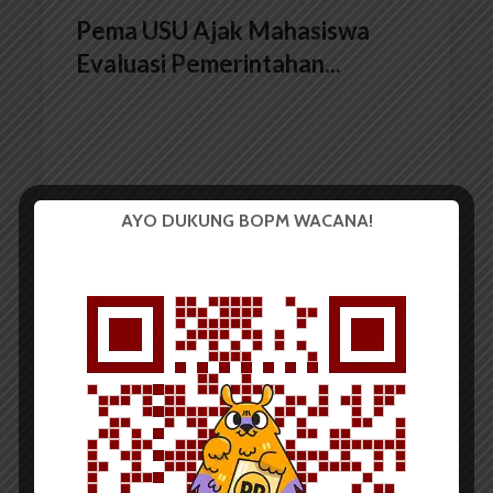
Pema USU Ajak Mahasiswa
Evaluasi Pemerintahan...
AYO DUKUNG BOPM WACANA!
Redaksi
25 Maret 2015
2 menit waktu baca
Menpora Ajak USU Jadi
Pelopor Berantas Narkoba