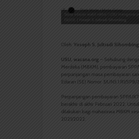
Dark Mode | Moda Gelap
Surat edaran wakil rektor I USU mengenai
(12/01). | Yoseph S. Jultradi Sihombing
Oleh:
Yoseph S. Jultradi Sihombing
USU, wacana.org
–
Sehubung denga
Me
rdeka
(MBKM),
pembayaran SPP/U
perpanjangan masa pembayaran sa
Edaran (SE) Nomor 3/UN5.1.R1/SPB/20
Perpanjangan pembayaran SPP/UKT 
berakhir di akhir Februari 2022. Untu
dilakukan bagi mahasiswa MBKM sesu
2021/2022
.