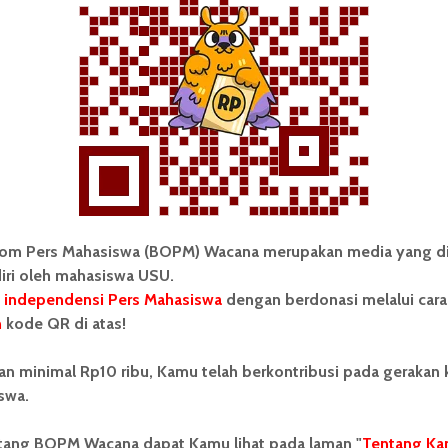
 untuk mahasiswa MBKM yang sedang repot mengikuti
akhir periode, pasti tambah
hectic
,” ungkapnya,
i
Mahasiswa USU
mbkm usu
om Pers Mahasiswa (BOPM) Wacana merupakan media yang di
iri oleh mahasiswa USU.
 independensi Pers Mahasiswa
dengan berdonasi melalui cara
n
kode QR di atas!
 Mahasiswa (BOPM) Wacana merupakan pers
an minimal Rp10 ribu, Kamu telah berkontribusi pada gerakan
ri di luar kampus dan dikelola secara mandiri oleh
swa.
as Sumatera Utara (USU).
ntang BOPM Wacana dapat Kamu lihat pada laman "
Tentang Ka