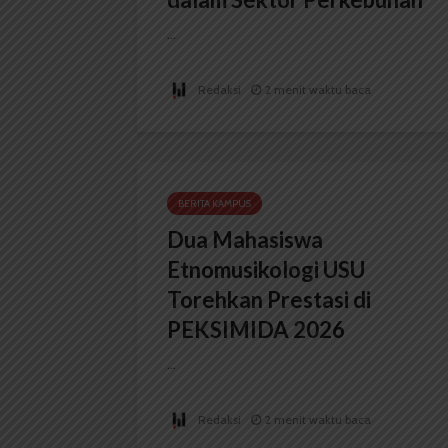
...
Redaksi
2 menit waktu baca
BERITA KAMPUS
Dua Mahasiswa
Etnomusikologi USU
Torehkan Prestasi di
PEKSIMIDA 2026
...
Redaksi
2 menit waktu baca