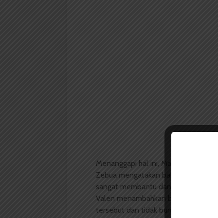
Menanggapi hal ini,
Mahasiswa Ilmu 
Zebua mengatakan bahwa perpanja
sangat membantu dan dirasa pas ka
Valen menambahkan bahwa dirinya ja
tersebut dan tidak buru-buru untu