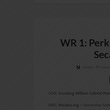
WR 1: Perk
Sec
Redaksi
14 Janu
Oleh:
Sondang William Gabriel Man
USU, Wacana.org
– Universitas Su