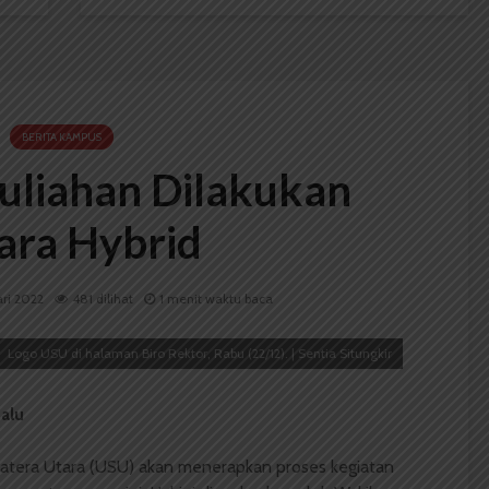
BERITA KAMPUS
uliahan Dilakukan
ara Hybrid
ari 2022
481 dilihat
1 menit waktu baca
Logo USU di halaman Biro Rektor, Rabu (22/12). | Sentia Situngkir
alu
matera Utara (USU) akan menerapkan proses kegiatan