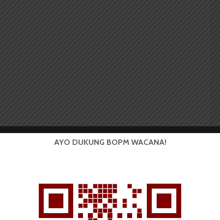
AYO DUKUNG BOPM WACANA!
Komunikasi 2018 sekaligus peserta MBKM Valencia
ngan pembayaran UKT untuk mahasiswa MBKM
rena disesuaikan dengan masa berakhirnya MBKM.
di bisa lebih fokus untuk menyelesaikan kegiatan
k membayar SPP/UKT.