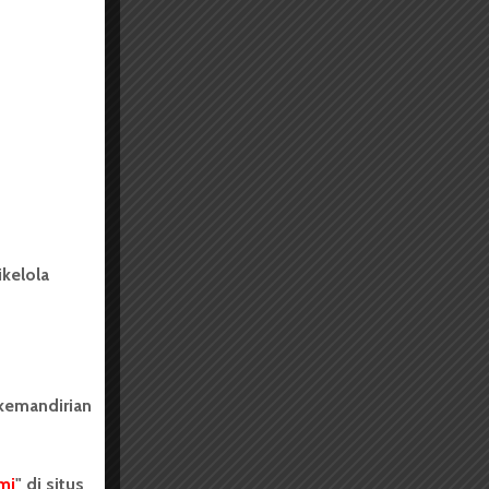
kelola
 kemandirian
mi
" di situs