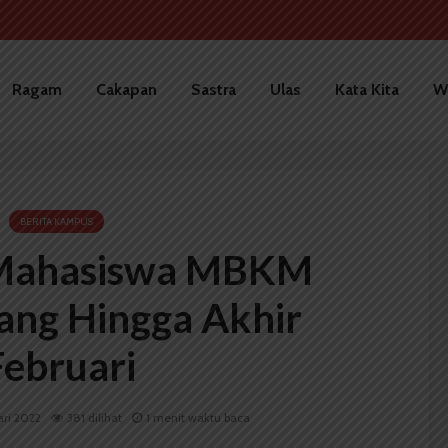
Ragam
Cakapan
Sastra
Ulas
Kata Kita
W
BERITA KAMPUS
Mahasiswa MBKM
ang Hingga Akhir
Februari
ari 2022
381 dilihat
1 menit waktu baca