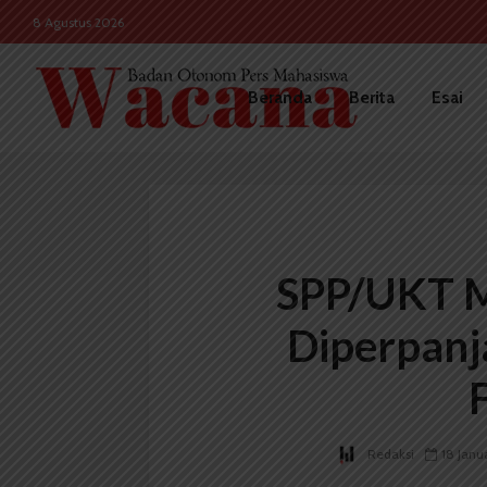
8 Agustus 2026
Beranda
Berita
Esai
SPP/UKT 
Diperpanj
Redaksi
18 Janu