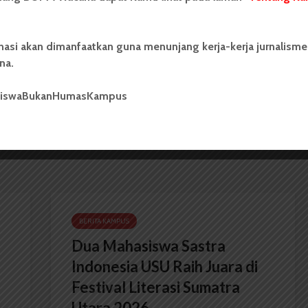
nasi akan dimanfaatkan guna menunjang kerja-kerja jurnalisme
na.
n
WR 1: Perkuliahan Dilakukan Secara
Hybrid
siswaBukanHumasKampus
BERITA KAMPUS
Dua Mahasiswa Sastra
Indonesia USU Raih Juara di
Festival Literasi Sumatra
Utara 2026