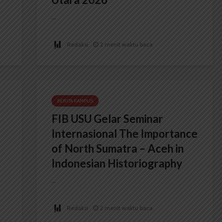
...
Redaksi
2 menit waktu baca
BERITA KAMPUS
FIB USU Gelar Seminar
Internasional The Importance
of North Sumatra – Aceh in
Indonesian Historiography
...
Redaksi
2 menit waktu baca