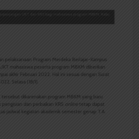
 perpanjangan UKT dan KRS bagi mahasiswa program MBKM, Rabu
n pelaksanaan Program Merdeka
Berlajar-Kampus
KT mahasiswa peserta program MBKM diberikan
m
pai
akhir Februari 2022
. Hal ini sesuai dengan Surat
22, Selasa (18/1).
tersebut dikarenakan program MBKM yang baru
k p
engisian dan perbaikan KRS
online
tetap dapat
ai jadwal kegiatan akademik semester genap T.A.