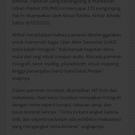
kriminal. Pameran yang berlangsung di Manhattan
Urban Market (MUMA) ini mencapai 235 pengunjung.
Hal ini disampaikan oleh Ketua Panitia, Althaf Alhady,
Sabtu (6/12/2025).
Althaf menjelaskan bahwa pameran diselenggarakan
untuk memenuhi tugas Ujian Akhir Semester (UAS)
mata kuliah Fotografi. “Ada banyak kegiatan disini,
mulai dari segi visual maupun audio. Kita ada pameran
fotografi, tarot
reading
,
photobooth
,
visual mapping
,
hingga penampilan band-band lokal Medan,”
ucapnya.
Dalam pameran tersebut, ditampilkan 147 foto dari
mahasiswa. Hasil karya tersebut menyajikan fotografi
dengan tema seperti korupsi, tahanan, jeruji, dan
kasus kriminal lainnya. “Tema ini kami angkat karena
unik, dan sepertinya belum ada
exhibition
mahasiswa
yang mengangkat tema kriminal,” ungkapnya.