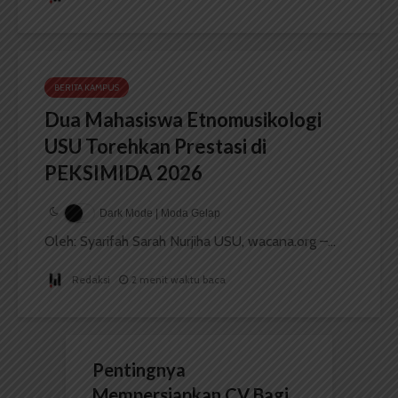
BERITA KAMPUS
Dua Mahasiswa Etnomusikologi
USU Torehkan Prestasi di
PEKSIMIDA 2026
Dark Mode | Moda Gelap
Oleh: Syarifah Sarah Nurjiha USU, wacana.org –...
Redaksi
2 menit waktu baca
Pentingnya
Mempersiapkan CV Bagi