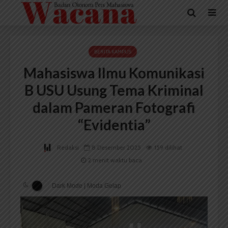
BERITA KAMPUS
Mahasiswa Ilmu Komunikasi
B USU Usung Tema Kriminal
dalam Pameran Fotografi
“Evidentia”
Redaksi
8 Desember 2025
159 dilihat
2 menit waktu baca
Dark Mode | Moda Gelap