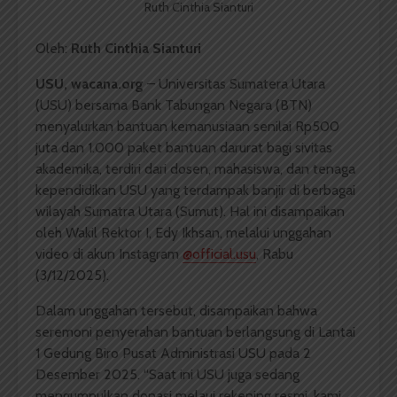
Ruth Cinthia Sianturi
Oleh:
Ruth Cinthia Sianturi
USU, wacana.org
– Universitas Sumatera Utara
(USU) bersama Bank Tabungan Negara (BTN)
menyalurkan bantuan kemanusiaan senilai Rp500
juta dan 1.000 paket bantuan darurat bagi sivitas
akademika, terdiri dari dosen, mahasiswa, dan tenaga
kependidikan USU yang terdampak banjir di berbagai
wilayah Sumatra Utara (Sumut). Hal ini disampaikan
oleh Wakil Rektor I, Edy Ikhsan, melalui unggahan
video di akun Instagram
@official.usu
, Rabu
(3/12/2025).
Dalam unggahan tersebut, disampaikan bahwa
seremoni penyerahan bantuan berlangsung di Lantai
1 Gedung Biro Pusat Administrasi USU pada 2
Desember 2025. “Saat ini USU juga sedang
mengumpulkan donasi melaui rekening resmi, kami