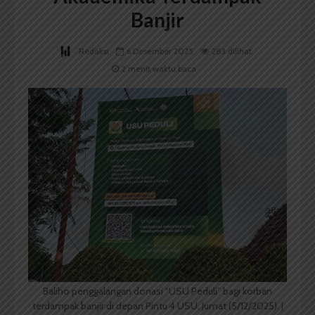
Banjir
Redaksi
6 Desember 2025
283 dilihat
2 menit waktu baca
Baliho penggalangan donasi “USU Peduli” bagi korban
terdampak banjir di depan Pintu 4 USU, Jumat (5/12/2025). |