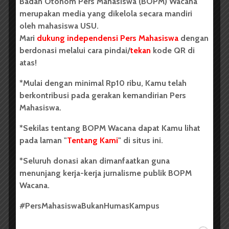
Badan Otonom Pers Mahasiswa (BOPM) Wacana
merupakan media yang dikelola secara mandiri
BERITA KAMPUS
oleh mahasiswa USU.
Tim Mahasiswa USU Raih Juara I
Mari
dukung independensi Pers Mahasiswa
dengan
Vokal Grup Pada PEKSIMIDA 2026
berdonasi melalui cara pindai/
tekan
kode QR di
atas!
Dark Mode | Moda Gelap
*Mulai dengan minimal Rp10 ribu, Kamu telah
Oleh: Cyntia Lorena Br Tarigan USU, wacana.org –
berkontribusi pada gerakan kemandirian Pers
Tim mahasiswa Universitas Sumatera Utara...
Mahasiswa.
*Sekilas tentang BOPM Wacana dapat Kamu lihat
Redaksi
2 menit waktu baca
pada laman "
Tentang Kami
" di situs ini.
*Seluruh donasi akan dimanfaatkan guna
menunjang kerja-kerja jurnalisme publik BOPM
BERITA KAMPUS
Wacana.
BPDP Sosialisasikan Lomba Riset
#PersMahasiswaBukanHumasKampus
Mahasiswa 2026, Dorong Inovasi