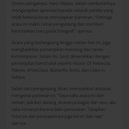
Dosen pengampu, Haris Wijaya, dalam sambutannya,
mengucapkan apresiasi kepada seluruh panitia yang
telah bekerja keras menyiapkan pameran. “Semoga
acara ini makin ramai pengunjung dan memberi
ketertarikan baru pada fotografi,” ujarnya.
Acara yang berlangsung hingga malam hari ini, juga
menghadirkan penampilan monolog dan tarian
kontemporer. Selain itu, turut dimeriahkan dengan
penampilan band lokal seperti House Of Rebecca,
Mancis, AfterClass, Butterfly Arms, dan Coke in
Sahara.
Salah satu pengunjung, Brian, menyambut antusias
mengenai pameran ini. “Saya tahu acara ini dari
teman, jadi ikut datang. Acaranya bagus dan seru, aku
suka temanya karena bikin penasaran. Tampilan
fotonya dan penyajiannya juga keren dan rapi,”
ujarnya.