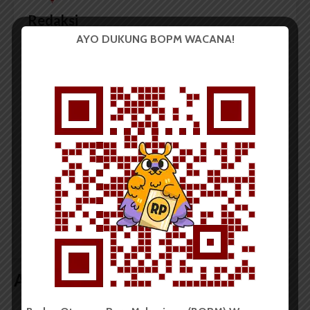
Redaksi
AYO DUKUNG BOPM WACANA!
Badan Otonom Pers Mahasiswa (BOPM) Wacana
merupakan pers mahasiswa yang berdiri di luar
kampus dan dikelola secara mandiri oleh mahasiswa
Universitas Sumatera Utara (USU).
LIHAT SEMUA ARTIKEL
Mahasiswa FEB USU
USU Salurkan Bantuan
Juara I Ajang The 2nd
Rp500 Juta Bagi
International Business
Civitas Akademika
Plan Competition 2025
Terdampak Banjir
Artikel terkait lain