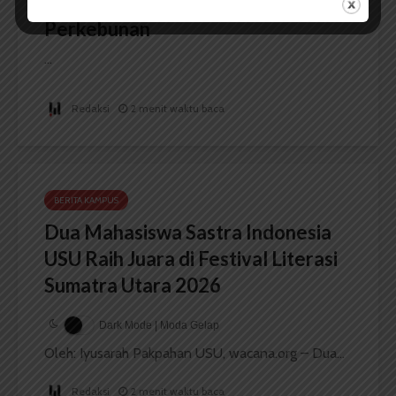
Penelitian dalam Sektor
Perkebunan
...
Redaksi
2 menit waktu baca
BERITA KAMPUS
Dua Mahasiswa Sastra Indonesia
USU Raih Juara di Festival Literasi
Sumatra Utara 2026
Dark Mode | Moda Gelap
Oleh: Iyusarah Pakpahan USU, wacana.org – Dua...
Redaksi
2 menit waktu baca