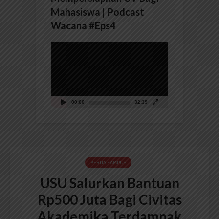
Mahasiswa | Podcast
Wacana #Eps4
Pemutar
Video
00:00
32:39
BERITA KAMPUS
USU Salurkan Bantuan
Rp500 Juta Bagi Civitas
Akademika Terdampak