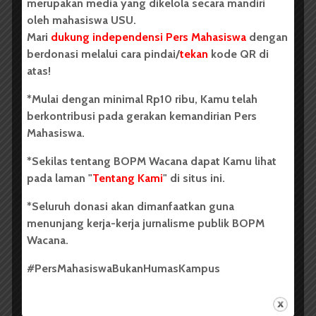
merupakan media yang dikelola secara mandiri
BERITA KAMPUS
oleh mahasiswa USU.
GMKI FISIP USU Buka
Mari
dukung independensi Pers Mahasiswa
dengan
berdonasi melalui cara pindai/
tekan
kode QR di
Pendaftaran Maper Gelombang IV
atas!
Tahun 2025
*Mulai dengan minimal Rp10 ribu, Kamu telah
Dark Mode | Moda Gelap
berkontribusi pada gerakan kemandirian Pers
Mahasiswa.
Oleh: *Kenny Irenius Surbakti USU, wacana.org –...
*Sekilas tentang BOPM Wacana dapat Kamu lihat
Redaksi
2 menit waktu baca
pada laman "
Tentang Kami
" di situs ini.
*Seluruh donasi akan dimanfaatkan guna
menunjang kerja-kerja jurnalisme publik BOPM
BERITA KAMPUS
Wacana.
UKM KMK St. Albertus Magnus
#PersMahasiswaBukanHumasKampus
USU Buka Rekrutmen Tim
Koordinasi 2025–2026