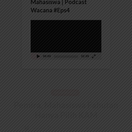
Mahasiswa | Podcast
Wacana #Eps4
Pemutar
Video
00:00
32:39
TANPA KATEGORI
Pemira, Mahasiswa Fahutan
Hanya Pilih KAM
Redaksi
30 November 2016
164 dilihat