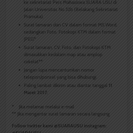
ke sekretariat Pers Mahasiswa SUARA USU di
Jalan Universitas No.32b (Belakang Sekretariat
Pramuka).
Surat lamaran dan CV dalam format MS.Word,
sedangkan Foto, Fotokopi KTM dalam format
JPEG*
Surat lamaran, CV, Foto, dan Fotokopi KTM
dimasukkan kedalam map atau amplop
cokelat**
Jangan lupa mencantumkan nomor
telepon/ponsel yang bisa dihubungi.
Paling lambat dikirim atau diantar tanggal
11
Maret
2017
.
* Jika melamar melalui e-mail
** Jika mengantar surat lamaran secara langsung
Follow twitter kami @SUARAUSU
instagram:
@SUARAUSU