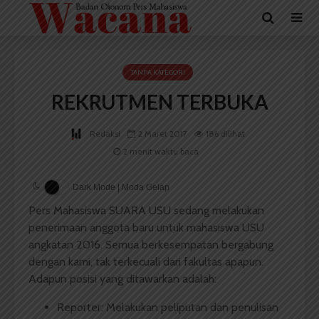
TANPA KATEGORI
REKRUTMEN TERBUKA
Redaksi
2 Maret 2017
186 dilihat
2 menit waktu baca
Dark Mode | Moda Gelap
Pers Mahasiswa SUARA USU sedang melakukan
penerimaan anggota baru untuk mahasiswa USU
angkatan 2016. Semua berkesempatan bergabung
dengan kami, tak terkecuali dari fakultas apapun.
Adapun posisi yang ditawarkan adalah:
Reporter: Melakukan peliputan dan penulisan