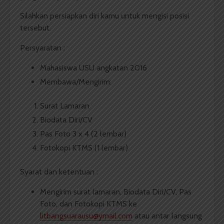
Silahkan persiapkan diri kamu untuk mengisi posisi
tersebut.
Persyaratan :
Mahasiswa USU angkatan 2016
Membawa/Mengirim:
Surat Lamaran
Biodata Diri/CV
Pas Foto 3 x 4 (2 lembar)
Fotokopi KTMS (1 lembar)
Syarat dan ketentuan :
Mengirim surat lamaran, Biodata Diri/CV, Pas
Foto, dan Fotokopi KTMS ke
litbangsuarausu@ymail.com
atau antar langsung