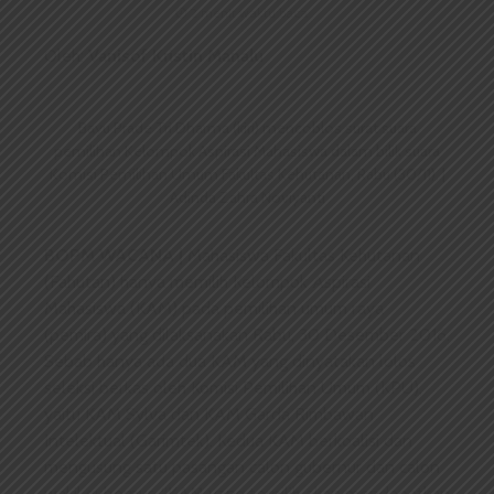
2 menit waktu baca
Oleh:
Vanisof Kristin Manalu
Bayu Prade Tri Dharma (kiri) mencoblos surat suara
pemilihan Kelompok Aspirasi Mahasiswa dalam bilik suara
Komisi Pemilihan Umum Fakultas Kehutanan, Rabu (30/11). |
Adinda Zahra Noviyanti
BOPM WACANA |
Mahasiswa Fakultas Kehutanan
(Fahutan) hanya memilih Kelompok Aspirasi
Mahasiswa (KAM) pada pemilihan umum raya
(pemira) yang dilaksanakan Rabu, 30 Desember 2016.
Sebab hanya ada dua KAM yang dinyatakan lolos
seleksi berkas oleh Komisi Pemilihan Umum (KPU),
yaitu KAM Sylva dan KAM Garda Rimbawan
Intelektual (Garimtek). Kedua KAM berkoalisi dan
mengusung satu pasangan calon gubernur dan calon
wakil gubernur. “KAM yang terpilih akan mendapatkan