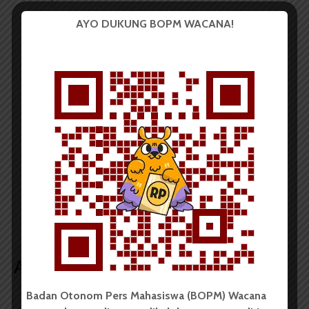
Redaksi
AYO DUKUNG BOPM WACANA!
Badan Otonom Pers Mahasiswa (BOPM) Wacana
merupakan pers mahasiswa yang berdiri di luar
kampus dan dikelola secara mandiri oleh mahasiswa
Universitas Sumatera Utara (USU).
LIHAT SEMUA ARTIKEL
Debat Kandidat, Rifqi-
Pemira, Mahasiswa
Sandro: Menjadikan
Fahutan Hanya Pilih
Pema yang Interaktif
KAM
Artikel terkait lain
Badan Otonom Pers Mahasiswa (BOPM) Wacana