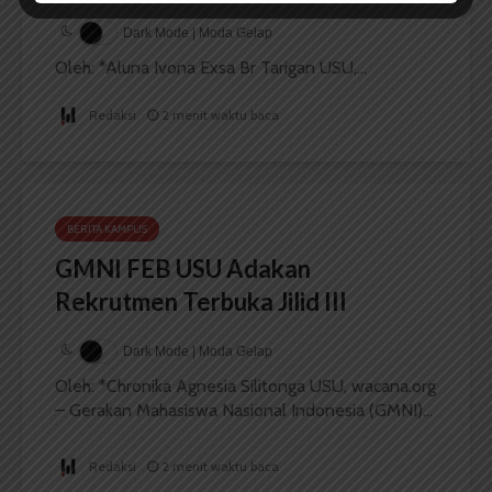
Dark Mode | Moda Gelap
Oleh: *Aluna Ivona Exsa Br Tarigan USU,...
Redaksi
2 menit waktu baca
BERITA KAMPUS
GMNI FEB USU Adakan
Rekrutmen Terbuka Jilid III
Dark Mode | Moda Gelap
Oleh: *Chronika Agnesia Silitonga USU, wacana.org
– Gerakan Mahasiswa Nasional Indonesia (GMNI)...
Redaksi
2 menit waktu baca