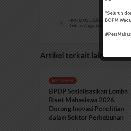
*Seluruh do
BOPM Waca
HMI FIB USU Adakan Rekrutmen
Terbuka Anggota Baru
#PersMaha
Artikel terkait lain
BERITA KAMPUS
BPDP Sosialisasikan Lomba
Riset Mahasiswa 2026,
Dorong Inovasi Penelitian
dalam Sektor Perkebunan
...