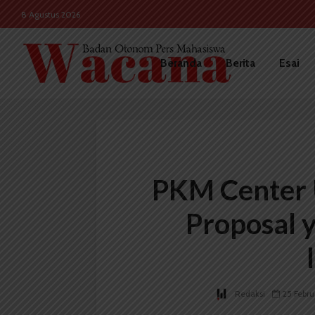
8 Agustus 2026
Beranda
Berita
Esai
PKM Center
Proposal y
Redaksi
25 Febru