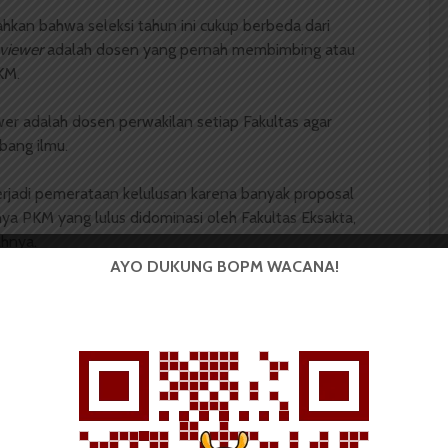
kan bahwa seleksi tahun ini cukup berbeda dari
eviewer
adalah dosen yang pernah membimbing atau
KM.
ewer adalah dosen perwakilan setiap Fakultas agar
abang ilmu.
erjadi pemerataan kelulusan karena banyak proposal
unya PKM yang lulus didominasi oleh Fakultas Eksakta,
ahnya.
AYO DUKUNG BOPM WACANA!
ap nasional akan dilaksanakan workshop pada tanggal
op ini adalah untuk melakukan pendampiangan guna
 PKM Riset Sosial Humaniora (RSH) dari Fakultas Ilmu
il lolos seleksi internal, Thirza Silaban merasa terharu
at untuk mengikuti tahap selanjutnya. “Yang pasti