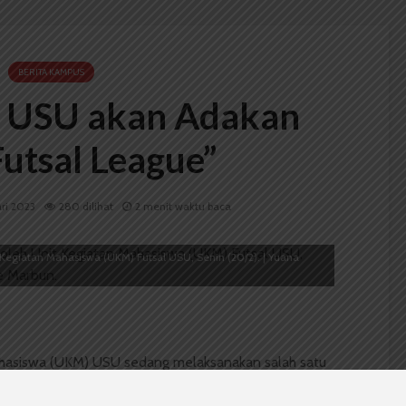
BERITA KAMPUS
 USU akan Adakan
utsal League”
ari 2023
280 dilihat
2 menit waktu baca
 Kegiatan Mahasiswa (UKM) Futsal USU, Senin (20/2). | Yuana
ahasiswa (UKM) USU sedang melaksanakan salah satu
 yaitu USU Futsal League yang merupakan turnamen
paikan oleh Sekretaris UKM Futsal USU Muhammad