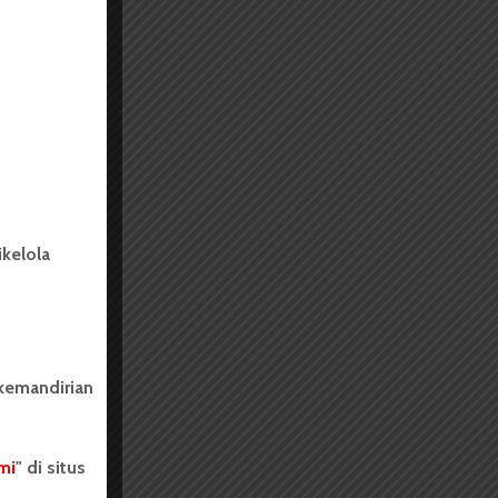
kelola
 kemandirian
mi
" di situs