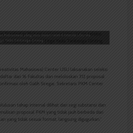
 Mahasiswa) yang lolos dalam seleksi Internal USU via
rga Yada Tankasiga Ginting
eativitas Mahasiswa) Center USU laksanakan seleksi
daftar dari 16 Fakultas dan meloloskan 312 proposal
onfirmasi oleh Galih Siregar, Sekretaris PKM Center
ulusan tahap internal dilihat dari segi substansi dan
nulisan proposal PKM yang tidak jauh berbeda dari
an yang tidak sesuai format, langsung digugurkan,”