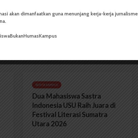
nasi akan dimanfaatkan guna menunjang kerja-kerja jurnalisme
na.
UKM Futsal USU akan Adakan “USU
Futsal League”
siswaBukanHumasKampus
BERITA KAMPUS
Dua Mahasiswa Sastra
Indonesia USU Raih Juara di
Festival Literasi Sumatra
Utara 2026
...