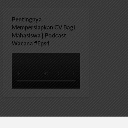
Pentingnya
Mempersiapkan CV Bagi
Mahasiswa | Podcast
Wacana #Eps4