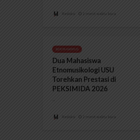
Redaksi
2 menit waktu baca
BERITA KAMPUS
Dua Mahasiswa
Etnomusikologi USU
Torehkan Prestasi di
PEKSIMIDA 2026
...
Redaksi
2 menit waktu baca