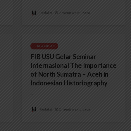
Redaksi
2 menit waktu baca
BERITA KAMPUS
FIB USU Gelar Seminar
Internasional The Importance
of North Sumatra – Aceh in
Indonesian Historiography
...
Redaksi
2 menit waktu baca