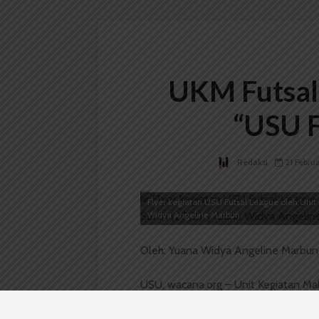
UKM Futsal
“USU F
Redaksi
21 Febru
Flyer kegiatan USU Futsal League oleh Unit
Widya Angeline Marbun.
Oleh: Yuana Widya Angeline Marbun
USU, wacana.org – Unit Kegiatan M
dari Program Kerja (Progja) mereka
antar fakultas. Hal tersebut disam