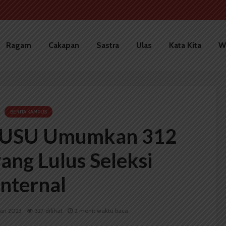
Ragam
Cakapan
Sastra
Ulas
Kata Kita
W
BERITA KAMPUS
 USU Umumkan 312
ang Lulus Seleksi
Internal
ari 2023
327 dilihat
2 menit waktu baca