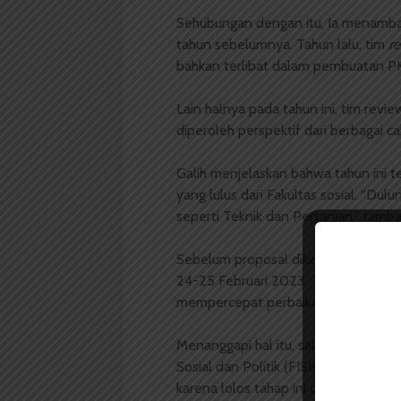
Sehubungan dengan itu, Ia menambah
tahun sebelumnya. Tahun lalu, tim
r
bahkan terlibat dalam pembuatan P
Lain halnya pada tahun ini, tim revi
diperoleh perspektif dari berbagai c
Galih menjelaskan bahwa tahun ini t
yang lulus dari Fakultas sosial. “Dul
seperti Teknik dan Pertanian,” tamb
Sebelum proposal dikirimkan ke tah
24-25 Februari 2023. Tujuan worksh
mempercepat perbaikan proposal.
Menanggapi hal itu, salah satu ketua
Sosial dan Politik (FISIP) yang berhas
karena lolos tahap ini dan bersemang