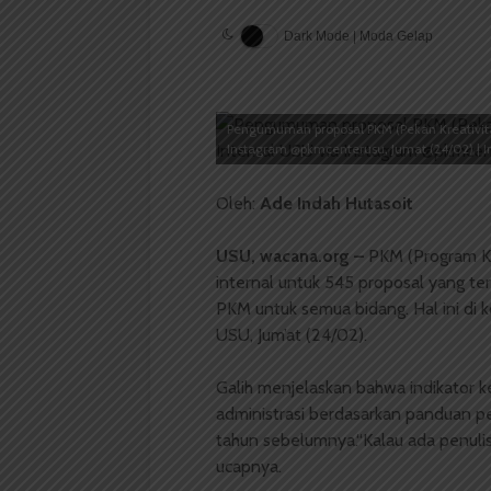
Dark Mode | Moda Gelap
Pengumuman proposal PKM (Pekan Kreativitas
Instagram @pkmcenterusu, Jumat (24/02) | I
Oleh:
Ade Indah Hutasoit
USU, wacana.org –
PKM (Program Kr
internal untuk 545 proposal yang ter
PKM untuk semua bidang. Hal ini di k
USU, Jum’at (24/02).
Galih menjelaskan bahwa indikator kel
administrasi berdasarkan panduan pe
tahun sebelumnya.“Kalau ada penulis
ucapnya.