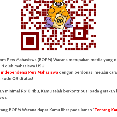
uk melakukan revisi,” ujarnya.
ni
Pekan Kreativitas Mahasiswa 2023
om Pers Mahasiswa (BOPM) Wacana merupakan media yang di
iri oleh mahasiswa USU.
 independensi Pers Mahasiswa
dengan berdonasi melalui cara
n
kode QR di atas!
 Mahasiswa (BOPM) Wacana merupakan pers
ri di luar kampus dan dikelola secara mandiri oleh
an minimal Rp10 ribu, Kamu telah berkontribusi pada gerakan
as Sumatera Utara (USU).
swa.
ntang BOPM Wacana dapat Kamu lihat pada laman "
Tentang Ka