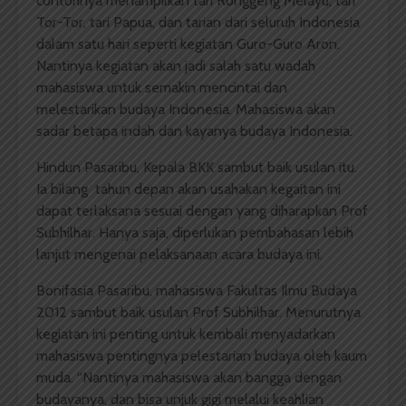
contohnya menampilkan tari Ronggeng Melayu, tari
Tor-Tor, tari Papua, dan tarian dari seluruh Indonesia
dalam satu hari seperti kegiatan Guro-Guro Aron.
Nantinya kegiatan akan jadi salah satu wadah
mahasiswa untuk semakin mencintai dan
melestarikan budaya Indonesia. Mahasiswa akan
sadar betapa indah dan kayanya budaya Indonesia.
Hindun Pasaribu, Kepala BKK sambut baik usulan itu.
Ia bilang tahun depan akan usahakan kegaitan ini
dapat terlaksana sesuai dengan yang diharapkan Prof
Subhilhar. Hanya saja, diperlukan pembahasan lebih
lanjut mengenai pelaksanaan acara budaya ini.
Bonifasia Pasaribu, mahasiswa Fakultas Ilmu Budaya
2012 sambut baik usulan Prof Subhilhar. Menurutnya
kegiatan ini penting untuk kembali menyadarkan
mahasiswa pentingnya pelestarian budaya oleh kaum
muda. “Nantinya mahasiswa akan bangga dengan
budayanya, dan bisa unjuk gigi melalui keahlian