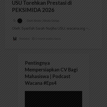
USU Torehkan Prestasi di
PEKSIMIDA 2026
Dark Mode | Moda Gelap
Oleh: Syarifah Sarah Nurjiha USU, wacana.org –...
Redaksi
2 menit waktu baca
Pentingnya
Mempersiapkan CV Bagi
Mahasiswa | Podcast
Wacana #Eps4
Pemutar
Video