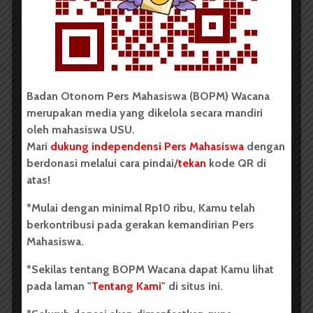
Oleh: Cyntia Lorena Br Tarigan USU, wacana.org –
Tim mahasiswa Universitas Sumatera Utara...
Redaksi
2 menit waktu baca
Badan Otonom Pers Mahasiswa (BOPM) Wacana
merupakan media yang dikelola secara mandiri
oleh mahasiswa USU.
BERITA KAMPUS
Mari
dukung independensi Pers Mahasiswa
dengan
berdonasi melalui cara pindai/
tekan
kode QR di
BPDP Sosialisasikan Lomba Riset
atas!
Mahasiswa 2026, Dorong Inovasi
Penelitian dalam Sektor
*Mulai dengan minimal Rp10 ribu, Kamu telah
berkontribusi pada gerakan kemandirian Pers
Perkebunan
Mahasiswa.
...
*Sekilas tentang BOPM Wacana dapat Kamu lihat
pada laman "
Tentang Kami
" di situs ini.
Redaksi
2 menit waktu baca