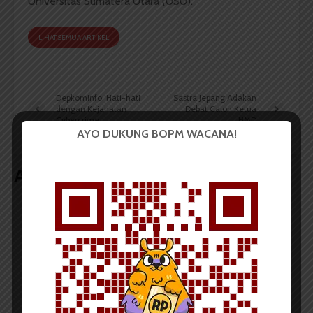
Universitas Sumatera Utara (USU).
LIHAT SEMUA ARTIKEL
Depkominfo: Hati-hati
Sastra Jepang Adakan
dengan Kejahatan
Debat Calon Ketua
Cybercrime
HMD
AYO DUKUNG BOPM WACANA!
Artikel terkait lain
BERITA KAMPUS
Tim Mahasiswa USU Raih Juara I
Vokal Grup Pada PEKSIMIDA 2026
Dark Mode | Moda Gelap