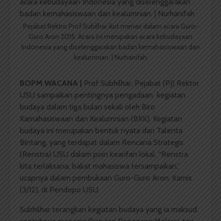
Pejabat Rektro Prof Subilhar ikut menari dalam acara Guro-
Guro Aron 2015. Acara ini merupakan acara kebudayaan
Indonesia yang diselenggarakan badan kemahasiswaan dan
kealumnian. | Nurhanifah
BOPM WACANA |
Prof Subhilhar, Pejabat (PJ) Rektor
USU sampaikan pentingnya pengadaan kegiatan
budaya dalam tiga bulan sekali oleh Biro
Kamahasiswaan dan Kealumnian (BKK). Kegiatan
budaya ini merupakan bentuk nyata dari Talenta
Bintang, yang terdapat dalam Rencana Strategis
(Renstra) USU dalam poin kearifan lokal. “Renstra
kita terlaksana, bakat mahasiswa tersampaikan,”
ucapnya dalam pembukaan Guro-Guro Aron, Kamis
(3/12), di Pendopo USU.
Subhilhar terangkan kegiatan budaya yang ia maksud,