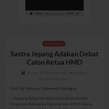
00:00
32:39
BERITA KAMPUS
Sastra Jepang Adakan Debat
Calon Ketua HMD
Redaksi
7 Desember 2015
159 dilihat
2 menit waktu baca
Oleh:
Sri Wahyuni Fatmawati Pulungan