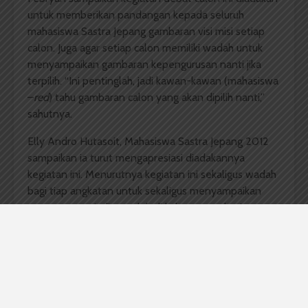
untuk memberikan pandangan kepada seluruh
mahasiswa Sastra Jepang gambaran visi misi setiap
calon. Juga agar setiap calon memiliki wadah untuk
menyampaikan gambaran kepengurusan nanti jika
terpilih. “Ini pentinglah, jadi kawan-kawan (mahasiswa
–
red
) tahu gambaran calon yang akan dipilih nanti,”
sahutnya.
Elly Andro Hutasoit, Mahasiswa Sastra Jepang 2012
sampaikan ia turut mengapresiasi diadakannya
kegiatan ini. Menurutnya kegiatan ini sekaligus wadah
bagi tiap angkatan untuk sekaligus menyampaikan
apa yang menjadi masalah di kalangan mahasiswa
dan melihat bagaimana para calon ketua menanggapi
dan mencari solusinya.
Febryan berharap dengan diadakannya kegiatan ini,
mahasiswa Sastra Jepang akan lebih mudah
menentukan pilihannya dan turut berpartisipasi dalam