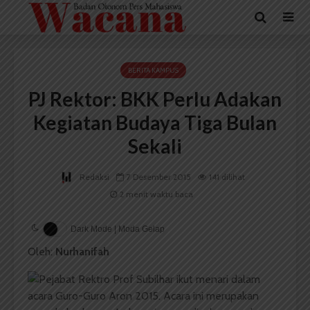
BERITA KAMPUS
PJ Rektor: BKK Perlu Adakan
Kegiatan Budaya Tiga Bulan
Sekali
Redaksi
7 Desember 2015
141 dilihat
2 menit waktu baca
Dark Mode | Moda Gelap
Oleh:
Nurhanifah