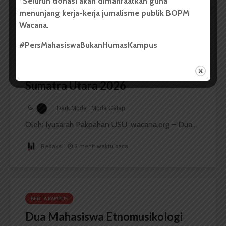
*Seluruh donasi akan dimanfaatkan guna
menunjang kerja-kerja jurnalisme publik BOPM
Wacana.
BERITA KAMPUS
#PersMahasiswaBukanHumasKampus
Dua Mahasiswa Sastra Indonesia
USU Raih Juara di Festival Literasi
Sumatra Utara 2026
Dark Mode | Moda Gelap
Oleh: Iyusarah Pakpahan USU, wacana.org – Dua...
Redaksi
2 menit waktu baca
BERITA KAMPUS
Dua Mahasiswa Etnomusikologi