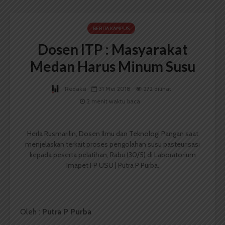
BERITA KAMPUS
Dosen ITP : Masyarakat
Medan Harus Minum Susu
Redaksi
31 Mei 2018
272 dilihat
2 menit waktu baca
Herla Rusmarilin, Dosen Ilmu dan Teknologi Pangan saat
menjelaskan terkait proses pengolahan susu pasteurisasi
kepada peserta pelatihan, Rabu (30/5) di Laboratorium
Imapet FP USU | Putra P Purba.
Oleh :
Putra P Purba