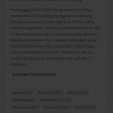
Menanggapi hal ini Balbir Singh peternak kerbau
murrah asal Deli Serdang mengatakan memang
banyak masyarakat di luar sekitaran Medan yang
belum mengetahui tentang jenis kerbau murrah. Hal
ini dikarenakan kurangnya sosialisasi yang diberikan
kepada masyarakat. Pun, banyak masyarakat yang
memelihara kerbau impor yang lebih mahal harga
jualnya dari kerbau tersebut. “Kerbau murrah
so
simple
, gampang aja diternakkan dan gak ribet,”
tutupnya.
Komentar Facebook Anda
Agenda USU
Akreditasi USU
Berita Hari Ini
berita kampus
Berita Kampus USU
Mahasiswa USU
Peternakan USU
Putra P Purba