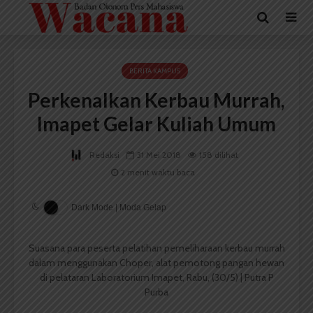
BERITA KAMPUS
Perkenalkan Kerbau Murrah,
Imapet Gelar Kuliah Umum
Redaksi
31 Mei 2018
158 dilihat
2 menit waktu baca
Dark Mode | Moda Gelap
Suasana para peserta pelatihan pemeliharaan kerbau murrah
dalam menggunakan Choper, alat pemotong pangan hewan
di pelataran Laboratorium Imapet, Rabu, (30/5) | Putra P
Purba