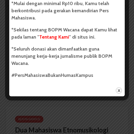
*Mulai dengan minimal Rp10 ribu, Kamu telah
berkontribusi pada gerakan kemandirian Pers
Mahasiswa.
BERITA KAMPUS
*Sekilas tentang BOPM Wacana dapat Kamu lihat
Dua Mahasiswa Sastra Indonesia
pada laman "
Tentang Kami
" di situs ini.
USU Raih Juara di Festival Literasi
*Seluruh donasi akan dimanfaatkan guna
Sumatra Utara 2026
menunjang kerja-kerja jurnalisme publik BOPM
Wacana.
Dark Mode | Moda Gelap
#PersMahasiswaBukanHumasKampus
Oleh: Iyusarah Pakpahan USU, wacana.org – Dua...
Redaksi
2 menit waktu baca
BERITA KAMPUS
Dua Mahasiswa Etnomusikologi