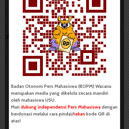
Sistem Jalur Satu Arah
Dosen ITP : Masyarakat
Sumber dan Susuk
Medan Harus Minum
Belum Ditingkatkan
Susu
Artikel terkait lain
BERITA KAMPUS
BPDP Sosialisasikan Lomba Riset
Mahasiswa 2026, Dorong Inovasi
Penelitian dalam Sektor
Badan Otonom Pers Mahasiswa (BOPM) Wacana
merupakan media yang dikelola secara mandiri
Perkebunan
oleh mahasiswa USU.
...
Mari
dukung independensi Pers Mahasiswa
dengan
berdonasi melalui cara pindai/
tekan
kode QR di
atas!
Redaksi
2 menit waktu baca