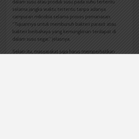
dalam susu atau produk susu pada suhu tertentu
selama jangka waktu tertentu tanpa adanya
campuran mikrobia selama proses pemanasan.
“Tujuannya untuk membunuh bakteri parasit atau
bakteri berbahaya yang kemungkinan terdapat di
dalam susu segar,” jelasnya.
Selain itu, masyarakat juga harus memperhatikan
packaging
atau kemasan. Hal ini untuk menjaga
kualitas susu dan dapat menjaga kesehatan serta
peremajaan pada kulit manusia. “Jadi kalau mau cantik
dan ganteng minum lah susu mulai sekarang,”
tuturnya.
Ayomi Nur Ramadhani, Mahasiswa Program Studi
Peternakan 2016 mengatakan selama ini tidak paham
dengan memilih olahan susu yang baik untuk
kesehatan tubuh. Pun, dia mengaku senang
mendapat pemahaman mengenai pengolahan susu
yang beredar di masyarakat dan berharap masyarakat