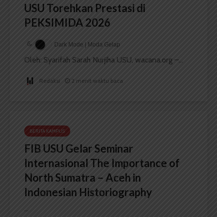
USU Torehkan Prestasi di
PEKSIMIDA 2026
Dark Mode | Moda Gelap
Oleh: Syarifah Sarah Nurjiha USU, wacana.org –...
Redaksi
2 menit waktu baca
BERITA KAMPUS
FIB USU Gelar Seminar
Internasional The Importance of
North Sumatra – Aceh in
Indonesian Historiography
...