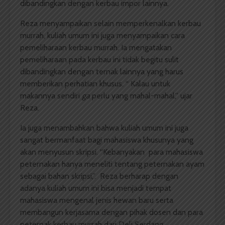
dibandingkan dengan kerbau impor lainnya.
Reza menyampaikan selain memperkenalkan kerbau
murrah, kuliah umum ini juga menyampaikan cara
pemeliharaan kerbau murrah. Ia mengatakan
pemeliharaan pada kerbau ini tidak begitu sulit
dibandingkan dengan ternak lainnya yang harus
memberikan perhatian khusus. “ Kalau untuk
makannya sendiri
ga
perlu yang mahal-mahal,” ujar
Reza.
Ia juga menambahkan bahwa kuliah umum ini juga
sangat bermanfaat bagi mahasiswa khusunya yang
akan menyusun skripsi. “Kebanyakan para mahasiswa
peternakan hanya meneliti tentang peternakan ayam
sebagai bahan skripsi,”. Reza berharap dengan
adanya kuliah umum ini bisa menjadi tempat
mahasiswa mengenal jenis hewan baru serta
membangun kerjasama dengan pihak dosen dan para
peternak kerbau murrah dari Deli Serdang.