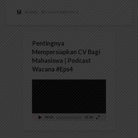
Redaksi
2 menit waktu baca
Pentingnya
Mempersiapkan CV Bagi
Mahasiswa | Podcast
Wacana #Eps4
Pemutar
Video
00:00
32:39