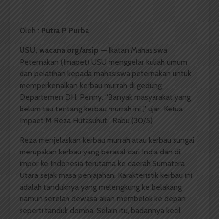
Oleh :
Putra P Purba
USU, wacana.org/arsip —
Ikatan Mahasiswa
Peternakan (Imapet) USU menggelar kuliah umum
dan pelatihan kepada mahasiswa peternakan untuk
memperkenalkan kerbau murrah di gedung
Departemen DH. Penny. “Banyak masyarakat yang
belum tau tentang kerbau murrah ini ,” ujar Ketua
Impaet M Reza Hutasuhut, Rabu (30/5).
Reza menjelaskan kerbau murrah atau kerbau sungai
merupakan kerbau yang berasal dari India dan di
impor ke Indonesia terutama ke daerah Sumatera
Utara sejak masa penjajahan. Karakteristik kerbau ini
adalah tanduknya yang melengkung ke belakang
namun setelah dewasa akan membelok ke depan
seperti tanduk domba. Selain itu, badannya kecil