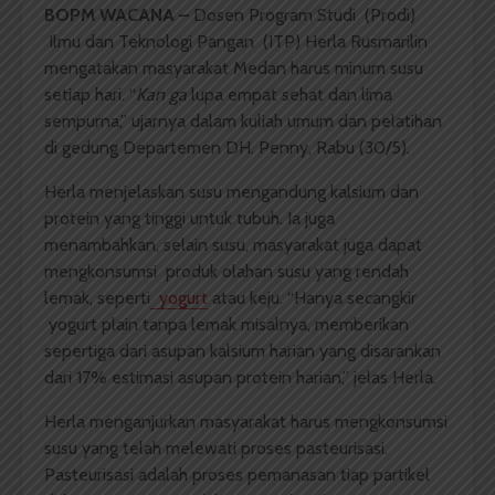
BOPM WACANA –
Dosen Program Studi (Prodi)
Ilmu dan Teknologi Pangan (ITP) Herla Rusmarilin
mengatakan masyarakat Medan harus minum susu
setiap hari. “
Kan ga
lupa empat sehat dan lima
sempurna,” ujarnya dalam kuliah umum dan pelatihan
di gedung Departemen DH. Penny, Rabu (30/5).
Herla menjelaskan susu mengandung kalsium dan
protein yang tinggi untuk tubuh. Ia juga
menambahkan, selain susu, masyarakat juga dapat
mengkonsumsi produk olahan susu yang rendah
lemak, seperti
yogurt
atau keju. “Hanya secangkir
yogurt plain tanpa lemak misalnya, memberikan
sepertiga dari asupan kalsium harian yang disarankan
dari 17% estimasi asupan protein harian,” jelas Herla.
Herla menganjurkan masyarakat harus mengkonsumsi
susu yang telah melewati proses pasteurisasi.
Pasteurisasi adalah proses pemanasan tiap partikel