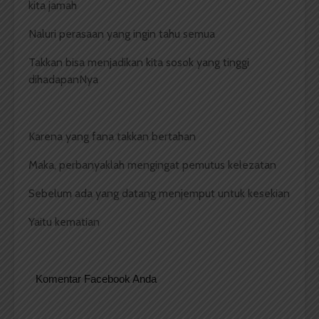
kita jamah
Naluri perasaan yang ingin tahu semua
Takkan bisa menjadikan kita sosok yang tinggi
dihadapanNya
Karena yang fana takkan bertahan
Maka, perbanyaklah mengingat pemutus kelezatan
Sebelum ada yang datang menjemput untuk kesekian
Yaitu kematian
Komentar Facebook Anda