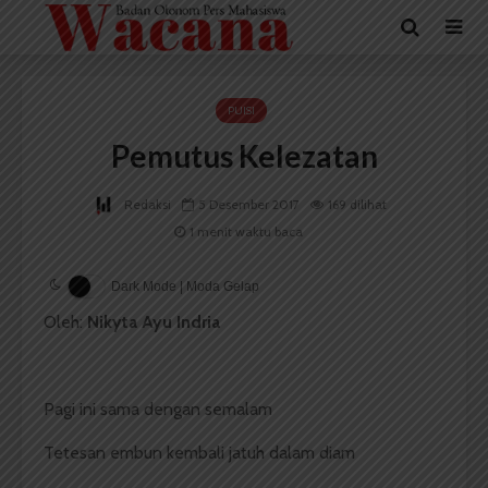
PUISI
Pemutus Kelezatan
Redaksi
5 Desember 2017
169 dilihat
1 menit waktu baca
Dark Mode | Moda Gelap
Oleh:
Nikyta Ayu Indria
Pagi ini sama dengan semalam
Tetesan embun kembali jatuh dalam diam