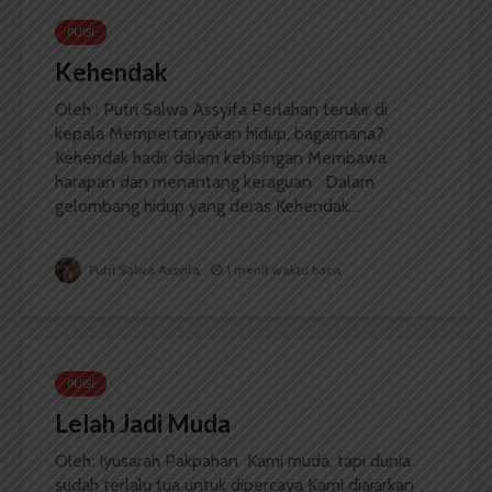
PUISI
Kehendak
Oleh : Putri Salwa Assyifa Perlahan terukir di
kepala Mempertanyakan hidup, bagaimana?
Kehendak hadir dalam kebisingan Membawa
harapan dan menantang keraguan Dalam
gelombang hidup yang deras Kehendak...
Putri Salwa Assyifa
1 menit waktu baca
PUISI
Lelah Jadi Muda
Oleh: Iyusarah Pakpahan Kami muda, tapi dunia
sudah terlalu tua untuk dipercaya Kami diajarkan