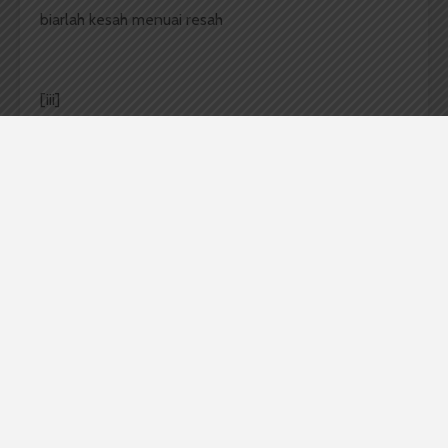
biarlah kesah menuai resah
[iii]
tersenyumlah, Ibu
tersenyumlah bibir pucatmu
biarkan mimpi-mimpi basah
biarlah masa depanku mengelu
asal kerutmu memudar, Ibu
dan segala purba menjadi baru