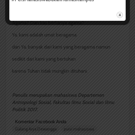
dan matilah kau bila dirimu tak mau.
Agama? Dan kau bertanya agama?
Ya, kami adalah umat beragama
dan Ya, banyak dari kami yang beragama namun
sedikit dari kami yang bertuhan
karena Tuhan tidak mungkin dituhani.
Penulis merupakan mahasiswa Departemen
Antropologi Sosial, Fakultas Ilmu Sosial dan Ilmu
Politik 2017.
Komentar Facebook Anda
Galang Arya Dewangga
puisi mahasiswa