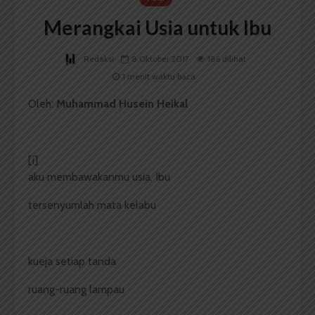
Merangkai Usia untuk Ibu
Redaksi
8 Oktober 2017
186 dilihat
1 menit waktu baca
Oleh:
Muhammad Husein Heikal
[i]
aku membawakanmu usia, Ibu
tersenyumlah mata kelabu
kueja setiap tanda
ruang-ruang lampau