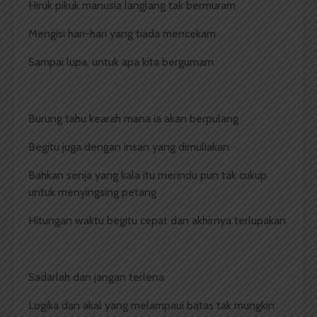
Hiruk pikuk manusia langlang tak bermuram
Mengisi hari-hari yang tiada mencekam
Sampai lupa, untuk apa kita bergumam
Burung tahu kearah mana ia akan berpulang
Begitu juga dengan insan yang dimuliakan
Bahkan senja yang kala itu merindu pun tak cukup
untuk menyingsing petang
Hitungan waktu begitu cepat dan akhirnya terlupakan
Sadarlah dan jangan terlena
Logika dan akal yang melampaui batas tak mungkin