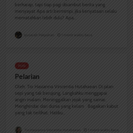
berharap, tapi tiap pagi disambut berita yang
menyayat Apa arti bermimpi, jika kenyataan selalu
mematahkan lebih dulu? Apa...
Iyusarah Pakpahan
1 menit waktu baca
PUISI
Pelarian
Oleh: Tio Hasianna Vincentia Hutahaean Di jalan
sepi yang tak berujung, Langkahku menggapai
angin malam, Meninggalkan jejak yang samar,
Menghindar dari dunia yang kelam Bagaikan kabut
yang tak terlihat, Hatiku...
Tio Hasianna Vincentia Hutahaean
1 menit waktu baca