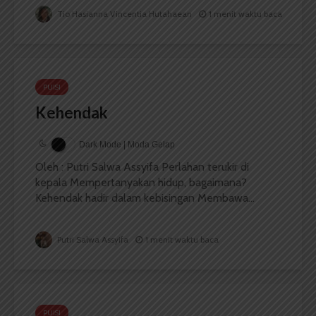
Tio Hasianna Vincentia Hutahaean
1 menit waktu baca
PUISI
Kehendak
Dark Mode | Moda Gelap
Oleh : Putri Salwa Assyifa Perlahan terukir di
kepala Mempertanyakan hidup, bagaimana?
Kehendak hadir dalam kebisingan Membawa...
Putri Salwa Assyifa
1 menit waktu baca
PUISI