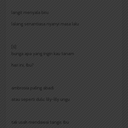
langit menyala biru
lalang senantiasa nyanyi masa lalu
[ii]
bunga apa yang ingin kau tanam
hari ini, Ibu?
ambrosia paling abadi
atau seperti dulu: lily-lily ungu
tak usah mendawai tangis Ibu