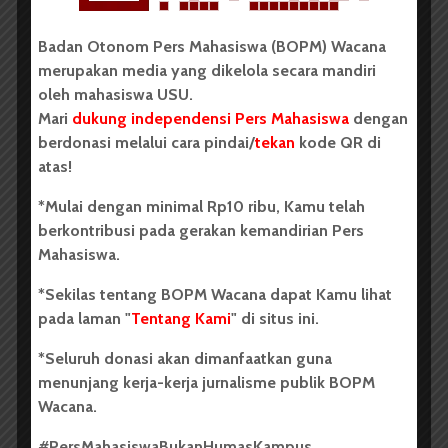
dan Ya, memang benar kami juga yang menindas
Badan Otonom Pers Mahasiswa (BOPM) Wacana
rakyat.
merupakan media yang dikelola secara mandiri
Ya, memang penguasa yang mengutus aparat,
oleh mahasiswa USU.
Mari
dukung independensi Pers Mahasiswa
dengan
yang membuat melarat, yang bergerak di balik
berdonasi melalui cara pindai/
tekan
kode QR di
atas!
gelap bagai binatang pengerat, bertindak seperti
bangsat,
*Mulai dengan minimal Rp10 ribu, Kamu telah
berkontribusi pada gerakan kemandirian Pers
bersembunyi di balik jas dan dasi layaknya borjuis
Mahasiswa.
keparat!
*Sekilas tentang BOPM Wacana dapat Kamu lihat
Dan kau bertanya, kenapa?
pada laman "
Tentang Kami
" di situs ini.
Dan aku bertanya, kenapa kau bertanya kenapa?
*Seluruh donasi akan dimanfaatkan guna
Lantas kau siapa? Mempertanyakan kebijakanku,
menunjang kerja-kerja jurnalisme publik BOPM
kemauanku.
Wacana.
Tugasku mengaturmu, tugasmu turutiku,
#PersMahasiswaBukanHumasKampus