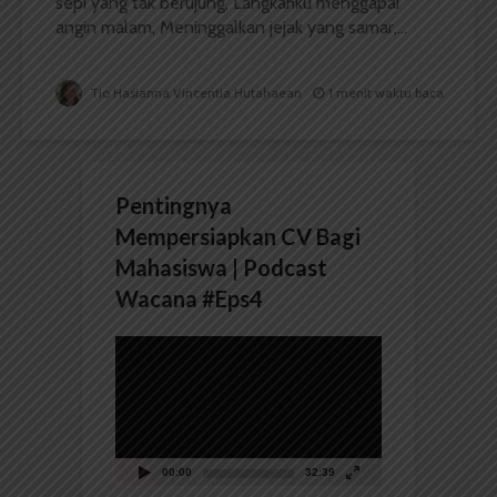
sepi yang tak berujung, Langkahku menggapai
angin malam, Meninggalkan jejak yang samar,...
Tio Hasianna Vincentia Hutahaean
1 menit waktu baca
Pentingnya
Mempersiapkan CV Bagi
Mahasiswa | Podcast
Wacana #Eps4
Pemutar
Video
00:00
32:39