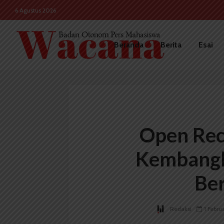
6 Agustus 2026
Beranda
Berita
Esai
Open Rec
Kembang
Ber
Redaksi
1 Febru