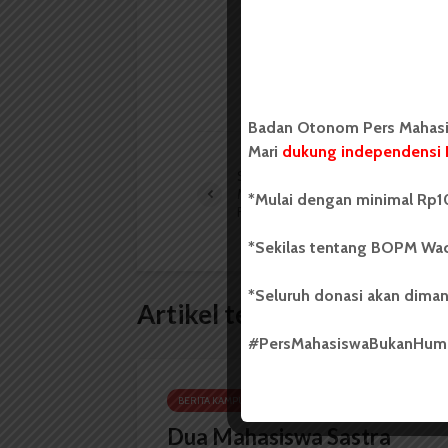
mahasiswa yang berdi
mahasiswa Universit
LIHAT SEMUA ARTIKEL
Badan Otonom Pers Mahasis
Mari
dukung independensi 
Satgas PPKS USU Akan
Mengadakan Sosialisasi ke Semua
*Mulai dengan minimal Rp10
Fakultas
*Sekilas tentang BOPM Wac
*Seluruh donasi akan diman
Artikel terkait lain
#PersMahasiswaBukanHu
BERITA KAMPUS
Dua Mahasiswa Sastra