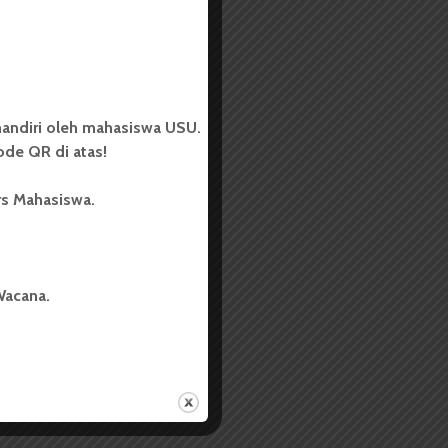
andiri oleh mahasiswa USU.
de QR di atas!
rs Mahasiswa.
Wacana.