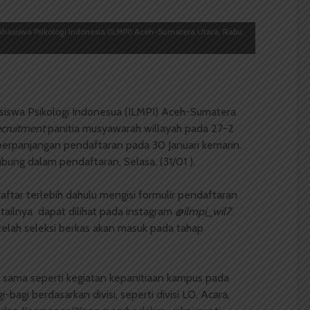
asiswa Psikologi Indonesia (ILMPI) Aceh-Sumatera Utara, Rabu
iswa Psikologi Indonesua (ILMPI) Aceh-Sumatera
cruitment
panitia musyawarah willayah pada 27-2
perpanjangan pendaftaran pada 30 Januari kemarin.
ubung dalam pendaftaran, Selasa, (31/01 ).
ftar terlebih dahulu mengisi formulir pendaftaran
detailnya dapat dilihat pada instagram
@
ilmpi_wil7
.
telah seleksi berkas akan masuk pada tahap
i sama seperti kegiatan kepanitiaan kampus pada
agi berdasarkan divisi, seperti divisi LO, Acara,