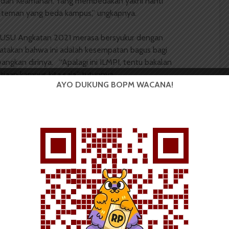
 dan Keamanan.“Yang membedakan yakni nanti
-teman yang beda kampus,” ungkapnya.
gi USU Angkatan 2021 merasa bersyukur dengan
gatakan bahwa ini adalah kesempatan bagus bagi
gkan dirinya. “Apalagi ini ILMPI, tentu bakalan
aan kampus kita saja,” tutupnya.
AYO DUKUNG BOPM WACANA!
kologi
open recruitment
Panitia
 Mahasiswa (BOPM) Wacana merupakan pers