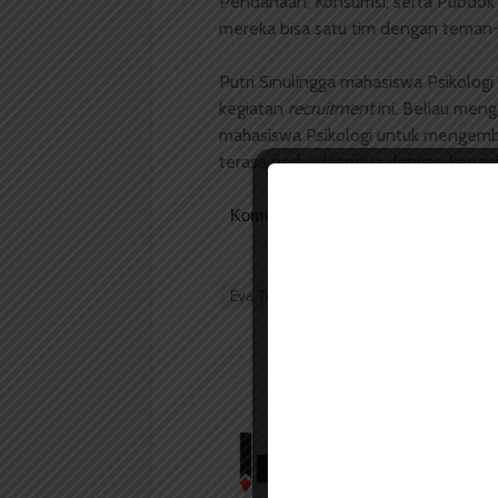
Pendanaan, Konsumsi, serta Pubdok
mereka bisa satu tim dengan teman
Putri Sinulingga mahasiswa Psikolo
kegiatan
recruitment
ini. Beliau men
mahasiswa Psikologi untuk mengemban
terasa perbedaannya dengan kepaniti
Komentar Facebook Anda
Eva Trilestari Simbolon
Fakultas Psi
Redaksi
Badan Otonom Pers