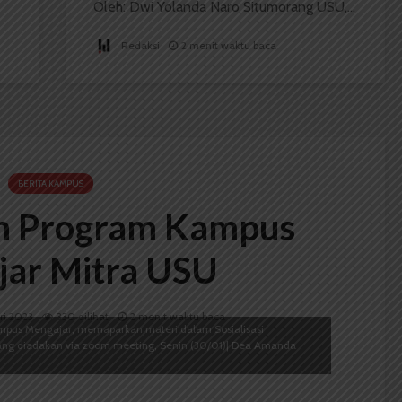
Oleh: Dwi Yolanda Naro Situmorang USU,...
Redaksi
2 menit waktu baca
BERITA KAMPUS
n Program Kampus
ar Mitra USU
ri 2023
330 dilihat
2 menit waktu baca
Kampus Mengajar, memaparkan materi dalam Sosialisasi
ng diadakan via zoom meeting, Senin (30/01)| Dea Amanda