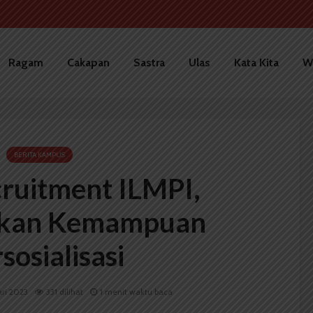
Ragam
Cakapan
Sastra
Ulas
Kata Kita
W
BERITA KAMPUS
ruitment ILMPI,
kan Kemampuan
sosialisasi
ari 2023
331 dilihat
1 menit waktu baca