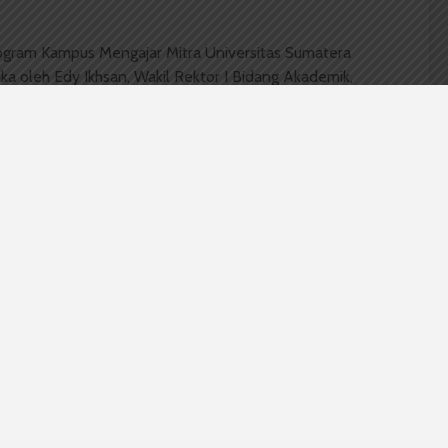
gram Kampus Mengajar Mitra Universitas Sumatera
ibuka oleh Edy Ikhsan, Wakil Rektor I Bidang Akademik,
n (30/1).
ngajar menjelaskan kegiatan dari program ini adalah
ajaran bagi siswa–siswi SD, SMP dan Pesantren
kuota sebanyak 1300 peserta yang memenuhi syarat,”
 Peserta Kampus Mengajar Mitra USU yaitu,
a fakultas yang aktif dan sedang menjalani
iki IPK minimal 3,00, berintegritas, visioner,
open
wab.
Arab yang juga Alumni Kampus Mengajar Mitra USU
 sosialisasi ini. Dio mengikuti program ini dengan
ari pengalaman di luar kampus.