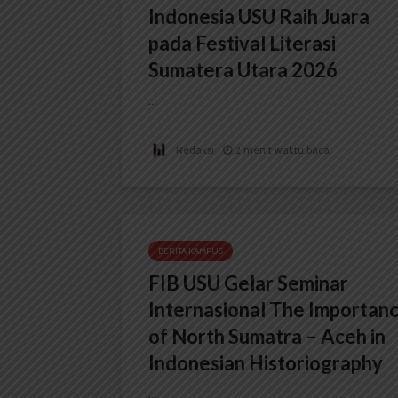
Indonesia USU Raih Juara
pada Festival Literasi
Sumatera Utara 2026
...
Redaksi
2 menit waktu baca
BERITA KAMPUS
FIB USU Gelar Seminar
Internasional The Importan
of North Sumatra – Aceh in
Indonesian Historiography
...