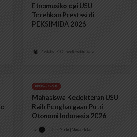
Etnomusikologi USU
Torehkan Prestasi di
PEKSIMIDA 2026
...
Redaksi
2 menit waktu baca
BERITA KAMPUS
Mahasiswa Kedokteran USU
ce
Raih Penghargaan Putri
Otonomi Indonesia 2026
Dark Mode | Moda Gelap