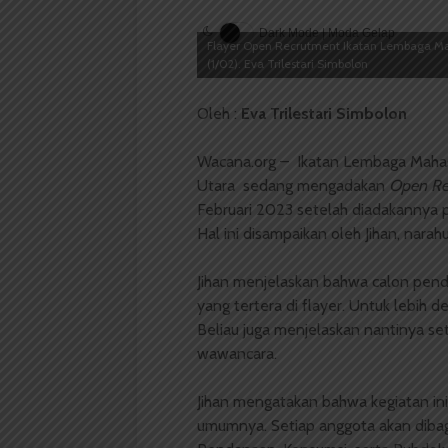
Dark Mode | Moda Gelap
Flayer Open Recrutment Ikatan Lembaga Mah
(1/02). Eva Trilestari Simbolon
Oleh :
Eva Trilestari Simbolon
Wacana.org – Ikatan Lembaga Mahas
Utara sedang mengadakan
Open Re
Februari 2023 setelah diadakannya 
Hal ini disampaikan oleh Jihan, narah
Jihan menjelaskan bahwa calon penda
yang tertera di flayer. Untuk lebih 
Beliau juga menjelaskan nantinya se
wawancara.
Jihan mengatakan bahwa kegiatan in
umumnya. Setiap anggota akan dibagi-b