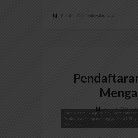
Redaksi
2 menit waktu baca
Pendaftara
Mengaj
Redaksi
1 Februa
Wida Akasah, S. Agr., M. Sc., Koordinator 
Pendaftaran Kampus Mengajar Mitra USU ya
Sembiring