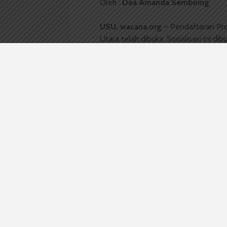
Oleh :
Dea Amanda Sembiring
USU, wacana.org
– Pendaftaran Pro
Utara telah dibuka. Sosialisasi ini d
Kemahasiswaan dan Kealumnian, Seni
Wida Akasah, Koordinator Kampus Me
melaksanakan pendampingan pembel
Darularafah. “Program ini membuka 
ujarnya.
Beberapa persyaratan untuk menjadi
merupakan mahasiswa S1 dan D3 semu
perkuliahan minimal semester 6, memil
minded
, disiplin dan bertanggung ja
Dio Syarifuddin, Mahasiswa Sastra 
turut membagikan pengalamannya pada
alasan ingin mengasah diri dan menc