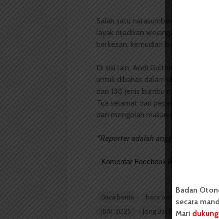
Salah satu narasumber dari Ngobrol
layak dijadikan wejangan ketika ing
berkesan, kemudian banyak pesan yan
Di sisi lain, Andi Gultom, seorang p
untuk dibahas dalam diskusi. Sebab 
dan 130 jenis bumbu masakan. “Sesu
Tua selamat dari peperangan yang 
dan mengolah makanan,” sampainya.
*Reporter adalah anggota magang
Komentar Facebook Anda
Badan Oton
Baca berita
baca berita hari ini
Be
secara mand
JBAF 2025
Jong Batak's Arts Festival
Mari
dukung