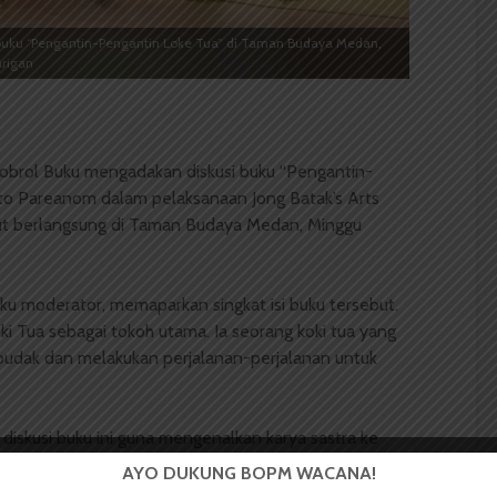
 buku “Pengantin-Pengantin Loke Tua” di Taman Budaya Medan,
arigan
brol Buku mengadakan diskusi buku “Pengantin-
nto Pareanom dalam pelaksanaan Jong Batak’s Arts
ebut berlangsung di Taman Budaya Medan, Minggu
ku moderator, memaparkan singkat isi buku tersebut.
ki Tua sebagai tokoh utama. Ia seorang koki tua yang
 budak dan melakukan perjalanan-perjalanan untuk
diskusi buku ini guna mengenalkan karya sastra ke
dihadirkan narasumber yakni Andi Gultom dan Alda
AYO DUKUNG BOPM WACANA!