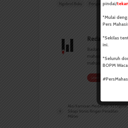
pindai/
teka
Ngobrol Buku
Pengantin-Pengantin 
*Mulai deng
Pers Mahasi
*Sekilas te
Redaksi
ini.
Badan Otonom Pers
mahasiswa yang berdi
*Seluruh do
mahasiswa Universit
BOPM Waca
LIHAT SEMUA ARTIKEL
#PersMaha
Aksi Kamisan Medan ke-92 Digelar,
Sikapi Vonis Ringan Peradilan
Militer