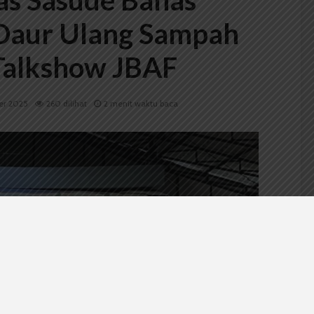
s Sasude Bahas
Daur Ulang Sampah
Talkshow JBAF
er 2025
260 dilihat
2 menit waktu baca