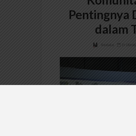
Komunita
Pentingnya 
dalam 
Redaksi
21 Oktob