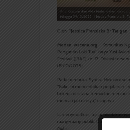
Andi Gultom dan Alda Muhsi dalam diskusi
Minggu (19/10/2025). | Jessica Fransiska Br T
Oleh:
*Jessica Fransiska Br Tarigan
Medan, wacana.org
– Komunitas Ngo
Pengantin Loki Tua” karya Yusi Avia
Festival (JBAF) ke-12. Diskusi ters
(19/10/2025).
Pada pembuka, Syafira Hokulani sela
“Buku ini menceritakan perjalanan Lo
bekerja di istana, kemudian menjadi
mencari jati dirinya,” ucapnya.
Ia menyebutkan, tujuan diadakannya 
ruang-ruang publik. Dalam diskusi, 
Muhsi.