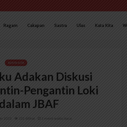
Ragam
Cakapan
Sastra
Ulas
Kata Kita
W
BERITA KOTA
ku Adakan Diskusi
ntin-Pengantin Loki
 dalam JBAF
ber 2025
252 dilihat
2 menit waktu baca