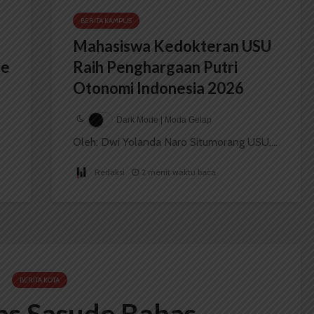
BERITA KAMPUS
Mahasiswa Kedokteran USU
ce
Raih Penghargaan Putri
Otonomi Indonesia 2026
Dark Mode | Moda Gelap
Oleh: Dwi Yolanda Naro Situmorang USU,...
Redaksi
2 menit waktu baca
BERITA KOTA