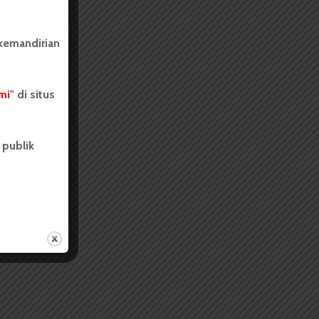
 kemandirian
mi
" di situs
 publik