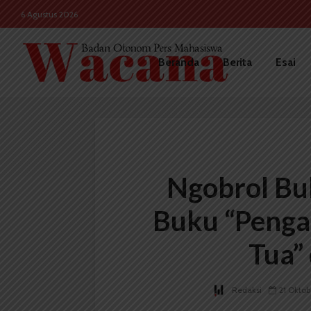
6 Agustus 2026
Beranda
Berita
Esai
Ngobrol Bu
Buku “Penga
Tua”
Redaksi
21 Okto