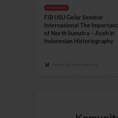
BERITA KAMPUS
FIB USU Gelar Seminar
Internasional The Importan
of North Sumatra – Aceh in
Indonesian Historiography
...
Redaksi
2 menit waktu baca