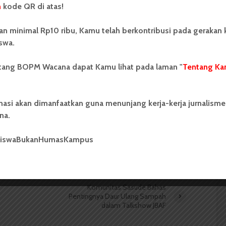
n
kode QR di atas!
Loki Tua
an minimal Rp10 ribu, Kamu telah berkontribusi pada gerakan
swa.
ntang BOPM Wacana dapat Kamu lihat pada laman "
Tentang Ka
 Mahasiswa (BOPM) Wacana merupakan pers
ri di luar kampus dan dikelola secara mandiri oleh
nasi akan dimanfaatkan guna menunjang kerja-kerja jurnalisme
as Sumatera Utara (USU).
na.
siswaBukanHumasKampus
Komunitas Sasude Bahas
Pentingnya Daur Ulang Sampah
dalam Talkshow JBAF