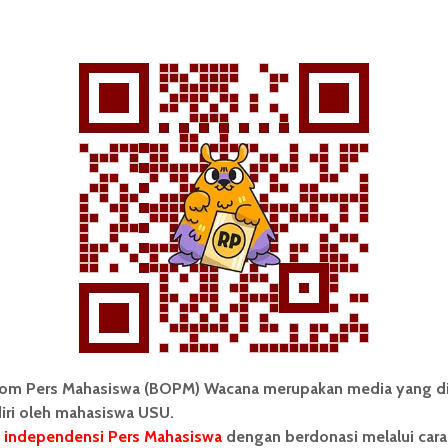
 Buku, Alda Muhsi, berpendapat bahwa buku tersebut
in menulis novel. “Penyusunan plot yang sangat
g disampaikan secara tersirat,” ungkapnya.
eminat buku, merasa buku tersebut pilihan yang tepat
di dalamnya, disebutkan kurang lebih 97 jenis masakan
ai dengan pergelaran ini yang bertema pangan. Loki
ia hadapi, berkat kemampuannya dalam menyiapkan
 BOPM Wacana 2025.
om Pers Mahasiswa (BOPM) Wacana merupakan media yang di
rita Kota
berita kota medan
Diskusi buku
iri oleh mahasiswa USU.
Karya lokal
karya sastra
Komunitas baca
 independensi Pers Mahasiswa
dengan berdonasi melalui cara