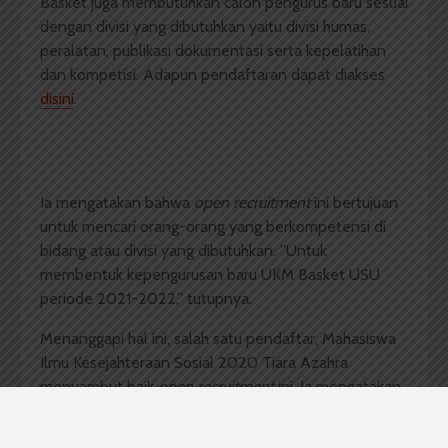
Basket juga membutuhkan calon pengurus baru sesuai
dengan divisi yang dibutuhkan yaitu divisi humas,
peralatan, publikasi dokumentasi serta kepelatihan
dan kompetisi. Adapun pendaftaran dapat diakses
disini
.
Ia mengatakan bahwa
open recruitment
ini bertujuan
untuk mencari orang-orang yang berkompetensi di
bidang atau divisi yang dibutuhkan. ”Untuk
membentuk kepengurusan baru UKM Basket USU
periode 2021-2022,” tutupnya.
Menanggapi hal ini, salah satu pendaftar, Mahasiswa
Ilmu Kesejahteraan Sosial 2020 Tiara Azahra
menyambut baik
open recruitment
ini. Ia mengatakan
bahwa dengan adanya rekrutmen ini akan
meningkatkan kualitas dan prestasi mahasiswa USU