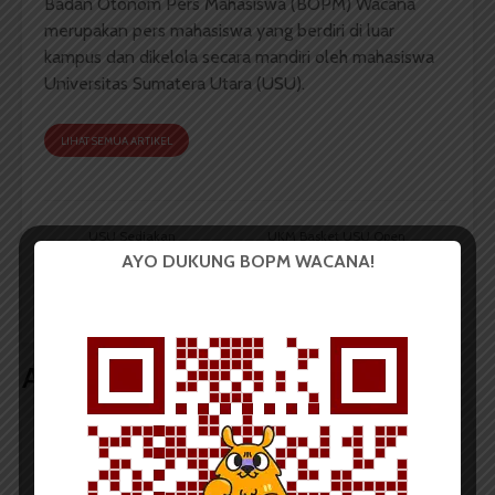
Badan Otonom Pers Mahasiswa (BOPM) Wacana
merupakan pers mahasiswa yang berdiri di luar
kampus dan dikelola secara mandiri oleh mahasiswa
Universitas Sumatera Utara (USU).
LIHAT SEMUA ARTIKEL
USU Sediakan
UKM Basket USU Open
Pendampingan untuk
Recruitment Pengurus
AYO DUKUNG BOPM WACANA!
Mahasiswa PMM USU
dan Pemain Baru
di UNM
Artikel terkait lain
BERITA KAMPUS