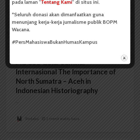
pada laman "
Tentang Kami
" di situs ini.
Oleh: Syarifah Sarah Nurjiha USU, wacana.org –...
*Seluruh donasi akan dimanfaatkan guna
Redaksi
2 menit waktu baca
menunjang kerja-kerja jurnalisme publik BOPM
Wacana.
#PersMahasiswaBukanHumasKampus
BERITA KAMPUS
FIB USU Gelar Seminar
Internasional The Importance of
North Sumatra – Aceh in
Indonesian Historiography
...
Redaksi
2 menit waktu baca