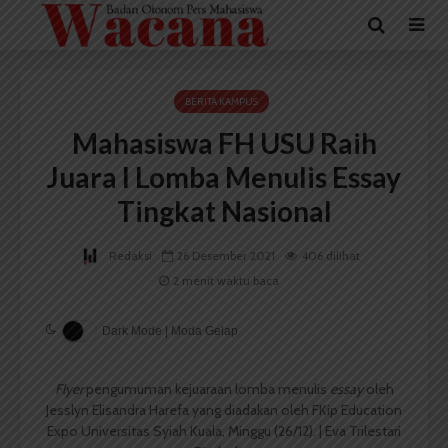
BERITA KAMPUS
Mahasiswa FH USU Raih
Juara I Lomba Menulis Essay
Tingkat Nasional
Redaksi
26 Desember 2021
406 dilihat
2 menit waktu baca
Dark Mode | Moda Gelap
Flyer
pengumuman kejuaraan lomba menulis
essay
oleh
Jesslyn Elisandra Harefa yang diadakan oleh FKip Education
Expo Universitas Syiah Kuala, Minggu (26/12). | Eva Trilestari