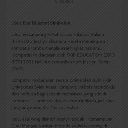
Simbolon
Oleh:
Eva
Trilestari
Simbolon
USU, wacana.org
–
Mahasiswa
Fakultas
Hukum
(FH)
2020
Jesslyn
Elisandra
Harefa
meraih
juara
I
kompetisi
lomba
menulis
esai
tingkat
nasional
.
Kompetisi
ini
diadakan
oleh FKIP EDUCATION EXPO
(FEE) 2021. Hal
ini
disampaikan
oleh
Jesslyn
,
Senin
(19/12).
Kompetisi
ini
diadakan
secara
online
oleh
BEM
FKIP
Universitas
Syiah
Kuala.
Kompetisi
ini
bersifat
individu
dan
terbuka
bagi
seluruh
mahasiswa
yang
ada
di
Indonesia. “
Lomba
diadakan
secara
individu
,
jadi
saya
langsung
mendaftar,”
ucap
Jesslyn
.
Judul
esai yang
diambil
Jesslyn
adalah
“
Kemampuan
Guru
Mengaplikasikan
Metode
Hybrid Learning
di