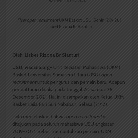
1 menit waktu baca
Flyer open recruitment
UKM Basket USU, Senin (20/12). |
Lisbet Rizona Br Sianturi
Oleh:
Lisbet Rizona Br Sianturi
USU, wacana.org-
Unit Kegiatan Mahasiswa (UKM)
Basket Universitas Sumatera Utara (USU)
open
recruitment
untuk pengurus dan pemain baru. Adapun
pendaftaran dibuka pada tanggal 20 sampai 28
Desember 2021. Hal ini disampaikan oleh Ketua UKM
Basket Laila Fajri Suri Nababan, Selasa (21/12).
Laila menjelaskan bahwa
open recruitment
ini
ditujukan pada seluruh mahasiswa USU angkatan
2019-2021. Selain membutuhkan pemain, UKM