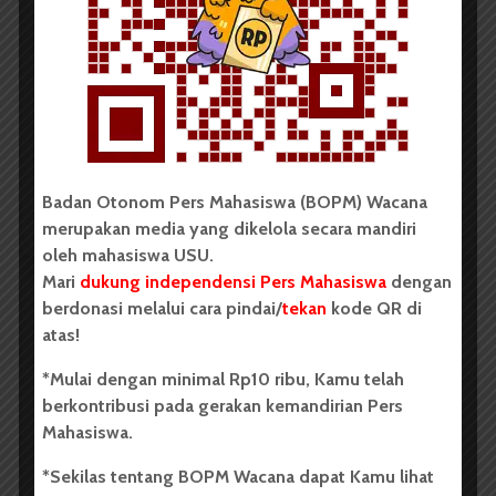
Dua Mahasiswa Sastra Indonesia
USU Raih Juara pada Festival
Literasi Sumatera Utara 2026
Dark Mode | Moda Gelap
Oleh: Iyusarah Pakpahan USU, wacana.org – Dua...
Badan Otonom Pers Mahasiswa (BOPM) Wacana
Redaksi
2 menit waktu baca
merupakan media yang dikelola secara mandiri
oleh mahasiswa USU.
Mari
dukung independensi Pers Mahasiswa
dengan
berdonasi melalui cara pindai/
tekan
kode QR di
BERITA KAMPUS
atas!
Dua Mahasiswa Etnomusikologi
*Mulai dengan minimal Rp10 ribu, Kamu telah
USU Torehkan Prestasi di
berkontribusi pada gerakan kemandirian Pers
PEKSIMIDA 2026
Mahasiswa.
*Sekilas tentang BOPM Wacana dapat Kamu lihat
Dark Mode | Moda Gelap