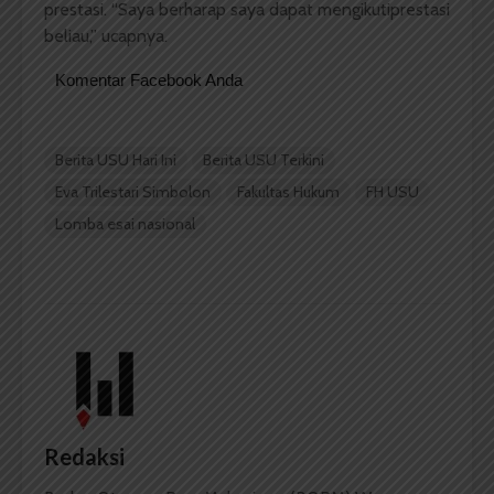
prestasi
.
“Saya
berharap
saya
dapat
mengikuti
prestasi
beliau
,”
ucapnya
.
Komentar Facebook Anda
Berita USU Hari Ini
Berita USU Terkini
Eva Trilestari Simbolon
Fakultas Hukum
FH USU
Lomba esai nasional
Redaksi