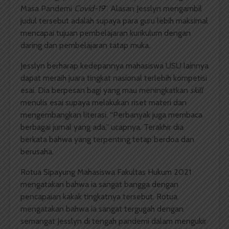
Masa
Pandemi
Covid-19
”.
Alasan
Jesslyn
mengambil
judul
tersebut
adalah
supaya
para guru
lebih
maksimal
mencapai
tujuan
pembelajaran
kurikulum
dengan
daring
dan
pembelajaran
tatap
muka
.
Jesslyn
berharap
kedepannya
mahasiswa
USU
lainnya
dapat
meraih
juara
tingkat
nasional
terlebih
kompetisi
esai.
Dia
berpesan
bagi
yang
mau
meningkatkan
skill
menulis
esai
supaya
melakukan
riset
materi
dan
mengembangkan
literasi
.
“
Perbanyak
juga
membaca
berbagai
jurnal
yang
ada
,”
ucapnya
.
Terakhir
dia
berkata
bahwa
yang
terpenting
tetap
berdoa
dan
berusaha
.
Rotua
Sipayung
Mahasiswa
Fakultas
Hukum
2021
mengatakan
bahwa
ia
sangat
bangga
dengan
pencapaian
kakak
tingkatnya
tersebut
.
Rotua
mengatakan
bahwa
ia
sangat
tergugah
dengan
semangat
Jesslyn
di
tengah
pandemi
dalam
mengukir