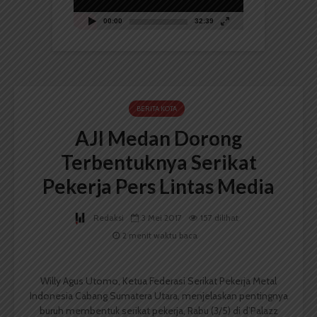
00:00
32:39
BERITA KOTA
AJI Medan Dorong
Terbentuknya Serikat
Pekerja Pers Lintas Media
Redaksi
3 Mei 2017
157 dilihat
2 menit waktu baca
Willy Agus Utomo, Ketua Federasi Serikat Pekerja Metal
Indonesia Cabang Sumatera Utara, menjelaskan pentingnya
buruh membentuk serikat pekerja, Rabu (3/5) di d’Palazz