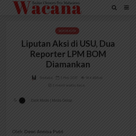
BERITA KOTA
Liputan Aksi di USU, Dua
Reporter LPM BOM
Diamankan
Redaksi
3 Mei 2017
184 dilihat
2 menit waktu baca
Dark Mode | Moda Gelap
Oleh:
Dewi Annisa Putri