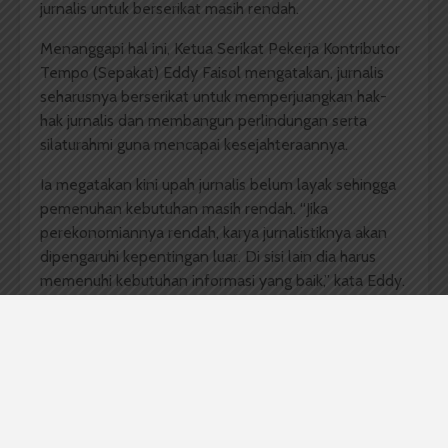
jurnalis untuk berserikat masih rendah.
Menanggapi hal ini, Ketua Serikat Pekerja Kontributor
Tempo (Sepakat) Eddy Faisol mengatakan, jurnalis
seharusnya berserikat untuk memperjuangkan hak-
hak jurnalis dan membangun perlindungan serta
silaturahmi guna mencapai kesejahteraannya.
Ia megatakan kini upah jurnalis belum layak sehingga
pemenuhan kebutuhan masih rendah. “Jika
perekonomiannya rendah, karya jurnalistiknya akan
dipengaruhi kepentingan luar. Di sisi lain dia harus
memenuhi kebutuhan informasi yang baik,” kata Eddy.
Kepala Seksi Hubungan Industrial Dinas Tenaga Kerja
Medan Effendi Situmorang mengatakan, ada
sembilan ratus unit kerja dan tidak satu pun serikat
yang beranggotakan dari insan pers. Padahal, untuk
membuat serikat pekerja sangat mudah.