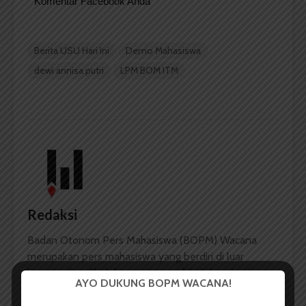
Komentar Facebook Anda
Berita USU Hari Ini
Demo Mahasiswa
dewi annisa putri
LPM BOM ITM
Redaksi
Badan Otonom Pers Mahasiswa (BOPM) Wacana
merupakan pers mahasiswa yang berdiri di luar
kampus dan dikelola secara mandiri oleh mahasiswa
AYO DUKUNG BOPM WACANA!
Universitas Sumatera Utara (USU).