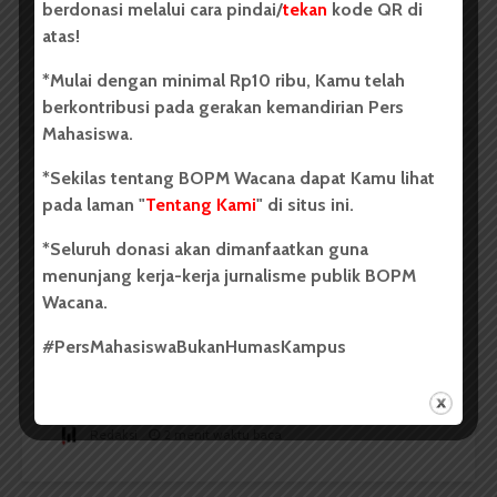
berdonasi melalui cara pindai/
tekan
kode QR di
...
atas!
*Mulai dengan minimal Rp10 ribu, Kamu telah
Redaksi
2 menit waktu baca
berkontribusi pada gerakan kemandirian Pers
Mahasiswa.
*Sekilas tentang BOPM Wacana dapat Kamu lihat
BERITA KAMPUS
pada laman "
Tentang Kami
" di situs ini.
Dua Mahasiswa Sastra Indonesia
*Seluruh donasi akan dimanfaatkan guna
USU Raih Juara di Festival Literasi
menunjang kerja-kerja jurnalisme publik BOPM
Sumatra Utara 2026
Wacana.
#PersMahasiswaBukanHumasKampus
Dark Mode | Moda Gelap
Oleh: Iyusarah Pakpahan USU, wacana.org – Dua...
Redaksi
2 menit waktu baca