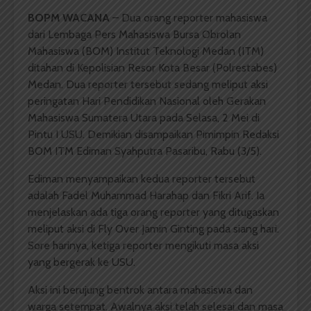
BOPM WACANA
– Dua orang reporter mahasiswa
dari Lembaga Pers Mahasiswa Bursa Obrolan
Mahasiswa (BOM) Institut Teknologi Medan (ITM)
ditahan di Kepolisian Resor Kota Besar (Polrestabes)
Medan. Dua reporter tersebut sedang meliput aksi
peringatan Hari Pendidikan Nasional oleh Gerakan
Mahasiswa Sumatera Utara pada Selasa, 2 Mei di
Pintu I USU. Demikian disampaikan Pimimpin Redaksi
BOM ITM Ediman Syahputra Pasaribu, Rabu (3/5).
Ediman menyampaikan kedua reporter tersebut
adalah Fadel Muhammad Harahap dan Fikri Arif. Ia
menjelaskan ada tiga orang reporter yang ditugaskan
meliput aksi di Fly Over Jamin Ginting pada siang hari.
Sore harinya, ketiga reporter mengikuti masa aksi
yang bergerak ke USU.
Aksi ini berujung bentrok antara mahasiswa dan
warga setempat. Awalnya aksi telah selesai dan masa