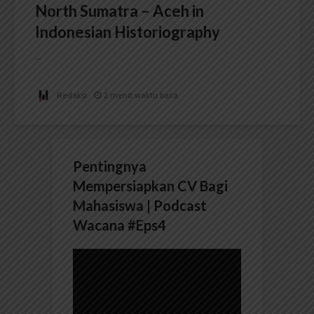
North Sumatra – Aceh in
Indonesian Historiography
...
Redaksi
2 menit waktu baca
Pentingnya
Mempersiapkan CV Bagi
Mahasiswa | Podcast
Wacana #Eps4
Pemutar
Video