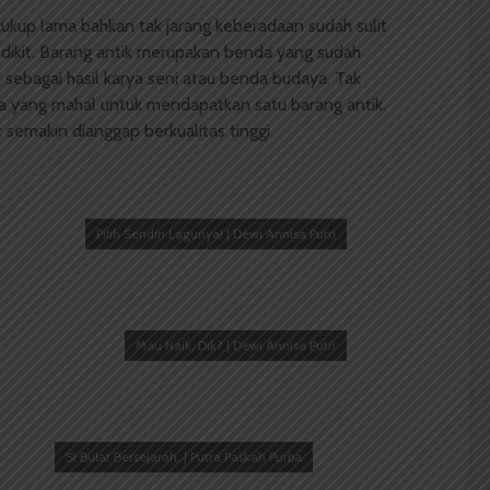
ukup lama bahkan tak jarang keberadaan sudah sulit
dikit. Barang antik merupakan benda yang sudah
ai sebagai hasil karya seni atau benda budaya. Tak
a yang mahal untuk mendapatkan satu barang antik.
semakin dianggap berkualitas tinggi.
Pilih Sendiri Lagunya! | Dewi Annisa Putri
Mau Naik, Dik? | Dewi Annisa Putri
Si Bulat Bersejarah. | Putra Paskah Purba