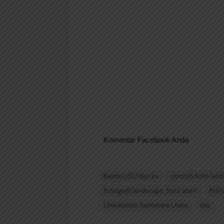
Komentar Facebook Anda
Berita USU Hari Ini
contoh foto lan
fotografi landscape. foto alam
Mah
Universitas Sumatera Utara
usu