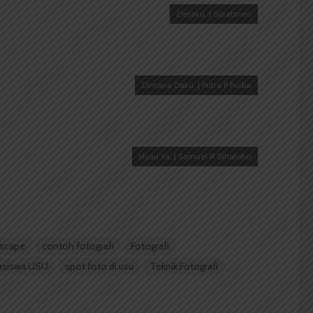
Desaku. | Suratman
Dimana Daku. | Putra P Purba
Hijau Ya. | Samuel R Sihaloho
dscape
contoh fotografi
Fotografi
asiswa USU
spot foto di usu
Teknik Fotografi