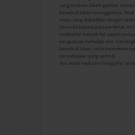
yang terekam dalam gambar, namun l
berada di lokasi sesungguhnya. Misal
terjun yang diabadikan dengan lam
bercerita kepada para penikmat. Ini 
melibatkan banyak hal seperti peny
penguasaan terhadap alat, meluangk
berada di lokasi, serta memahami ba
pencahayaan yang optimal.
Ayo amati hasil para fotografer lands