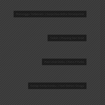
Menunggu Terbenam. | Surya Dua Artha Simanjuntak
Teduh. | Mayang Sari Sirait
Mari Lihat Diriku. | Putra P Purba
Kerlap-Kerlip Kotaku. | Yael Stefani Sinaga