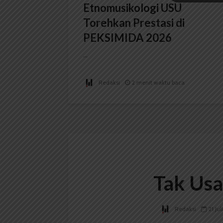
Etnomusikologi USU
Torehkan Prestasi di
PEKSIMIDA 2026
...
Redaksi
2 menit waktu baca
Tak Usa
Redaksi
21 Jul