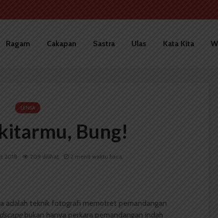
Ragam
Cakapan
Sastra
Ulas
Kata Kita
W
LENSA
ekitarmu, Bung!
t 2018
209 dilihat
2 menit waktu baca
a adalah teknik fotografi memotret pemandangan
dscape
bukan hanya perkara pemandangan indah