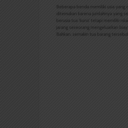
Beberapa benda memiliki usia yang c
ditemukan karena jumlahnya yang se
berusia tua ‘kuno’ tetapi memiliki nil
jarang seseorang mengeluarkan biay
Bahkan, semakin tua barang tersebut 