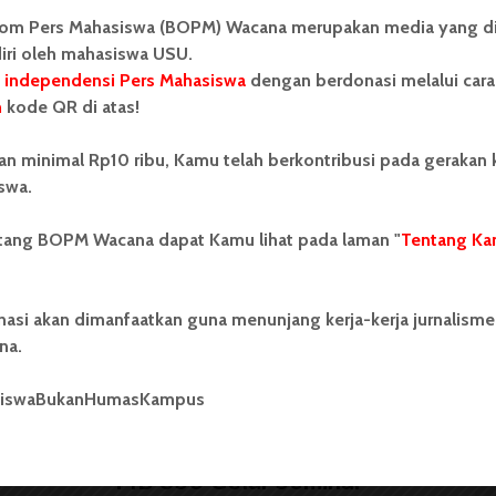
om Pers Mahasiswa (BOPM) Wacana merupakan media yang di
iri oleh mahasiswa USU.
BERITA KAMPUS
 independensi Pers Mahasiswa
dengan berdonasi melalui cara
n
kode QR di atas!
Dua Mahasiswa Sastra
Indonesia USU Raih Juara di
an minimal Rp10 ribu, Kamu telah berkontribusi pada gerakan
Festival Literasi Sumatra
swa.
Utara 2026
ntang BOPM Wacana dapat Kamu lihat pada laman "
Tentang Ka
...
Redaksi
2 menit waktu baca
nasi akan dimanfaatkan guna menunjang kerja-kerja jurnalisme
na.
siswaBukanHumasKampus
BERITA KAMPUS
FIB USU Gelar Seminar