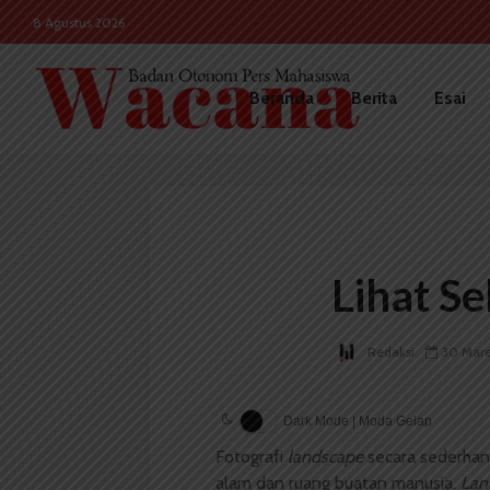
8 Agustus 2026
Beranda
Berita
Esai
Lihat S
Redaksi
30 Mare
Dark Mode | Moda Gelap
Fotografi
landscape
secara sederhan
alam dan ruang buatan manusia.
Lan