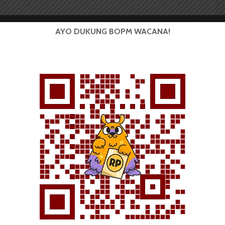
AYO DUKUNG BOPM WACANA!
 Mahasiswa (BOPM) Wacana merupakan pers
ri di luar kampus dan dikelola secara mandiri oleh
as Sumatera Utara (USU).
Tak Usang oleh Waktu