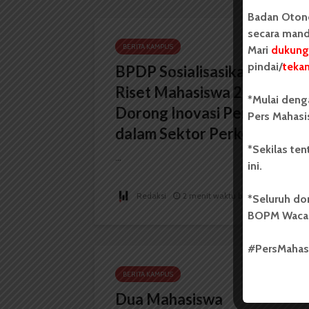
Badan Oton
secara mand
BERITA KAMPUS
Mari
dukung
pindai/
teka
BPDP Sosialisasikan Lomba
Riset Mahasiswa 2026,
*Mulai deng
Dorong Inovasi Penelitian
Pers Mahasi
dalam Sektor Perkebunan
*Sekilas te
...
ini.
Redaksi
2 menit waktu baca
*Seluruh do
BOPM Waca
#PersMaha
BERITA KAMPUS
Dua Mahasiswa