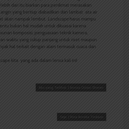
ebih dari itu biarkan para penikmat merasakan
 angin yang bertiup diabadikan dan lambat ata air
bat akan nampak lembut.
Landscape
harus mampu
tentu bukan hal mudah untuk dikuasai karena
usunan komposisi, penguasaan teknik kamera,
an waktu yang cukup panjang untuk riset maupun
nyak hal terkait dengan alam termasuk cuaca dan
cape kita yang ada dalam lensa kali ini!
Aku yang Terlihat. | Annisa Octavi Sheren
Sepi. | Rina Amelia Tindaon