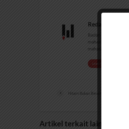
Redaksi
Badan Otonom Pers
mahasiswa yang berdi
mahasiswa Universit
LIHAT SEMUA ARTIKEL
Hitam Bukan Berarti Jelek
Artikel terkait lain