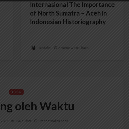
Internasional The Importance
of North Sumatra – Aceh in
Indonesian Historiography
...
Redaksi
2 menit waktu baca
LENSA
ng oleh Waktu
i 2017
186 dilihat
1 menit waktu baca