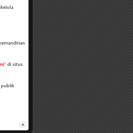
kelola
 kemandirian
mi
" di situs
 publik