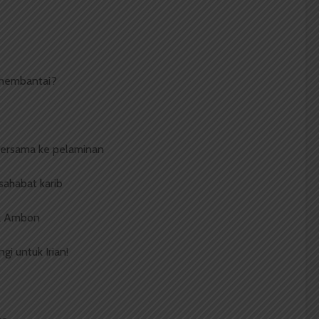
 membantai?
bersama ke pelaminan
sahabat karib
uk Ambon
i untuk Irian!