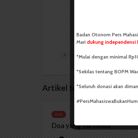
mahasiswa yang berdi
mahasiswa Universit
LIHAT SEMUA ARTIKEL
Badan Otonom Pers Mahasis
Mari
dukung independensi 
Pembimbingku
*Mulai dengan minimal Rp10
*Sekilas tentang BOPM Wac
Artikel terkait lain
*Seluruh donasi akan diman
#PersMahasiswaBukanHu
PUISI
Doa yang Tertunda