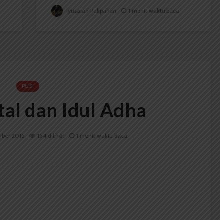
Iyusarah Pakpahan
1 menit waktu baca
PUISI
tal dan Idul Adha
mber 2015
154 dilihat
1 menit waktu baca