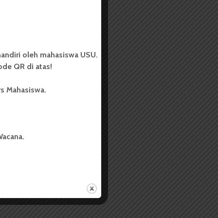
andiri oleh mahasiswa USU.
de QR di atas!
rs Mahasiswa.
Wacana.