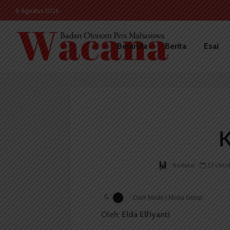
8 Agustus 2026
Beranda
Berita
Esai
K
Redaksi
23 Okto
Dark Mode | Moda Gelap
Oleh:
Elda Elfiyanti