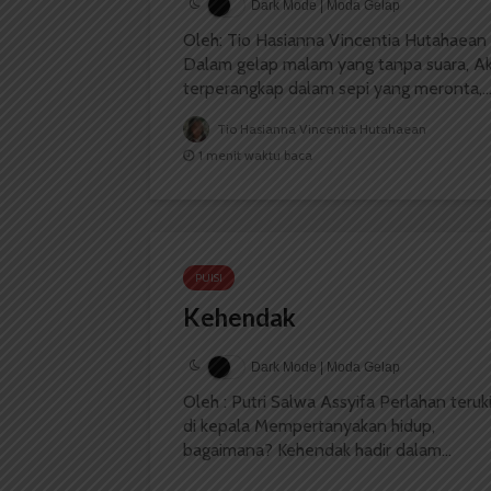
Dark Mode | Moda Gelap
Oleh: Tio Hasianna Vincentia Hutahaean
Dalam gelap malam yang tanpa suara, A
terperangkap dalam sepi yang meronta,..
Tio Hasianna Vincentia Hutahaean
1 menit waktu baca
PUISI
Kehendak
Dark Mode | Moda Gelap
Oleh : Putri Salwa Assyifa Perlahan teruki
di kepala Mempertanyakan hidup,
bagaimana? Kehendak hadir dalam...