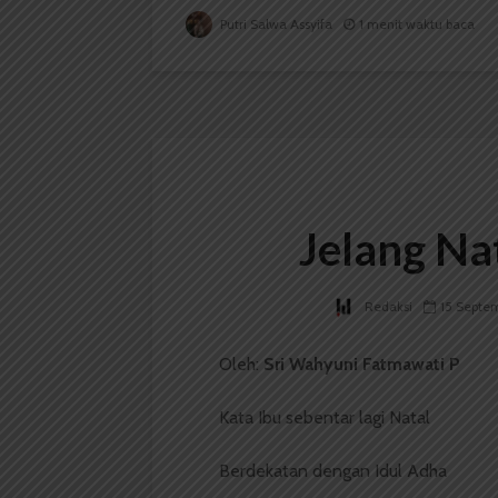
Putri Salwa Assyifa
1 menit waktu baca
Jelang Na
Redaksi
15 Septe
Oleh:
Sri Wahyuni Fatmawati P
Kata Ibu sebentar lagi Natal
Berdekatan dengan Idul Adha