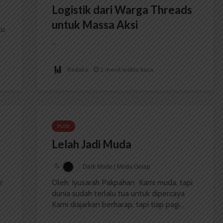
Logistik dari Warga Threads
untuk Massa Aksi
ku
.
...
Redaksi
2 menit waktu baca
PUISI
Lelah Jadi Muda
Dark Mode | Moda Gelap
r
Oleh: Iyusarah Pakpahan Kami muda, tapi
dunia sudah terlalu tua untuk dipercaya
Kami diajarkan berharap, tapi tiap pagi...