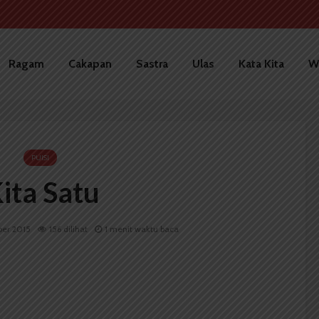
Ragam
Cakapan
Sastra
Ulas
Kata Kita
W
PUISI
ita Satu
ber 2015
156 dilihat
1 menit waktu baca