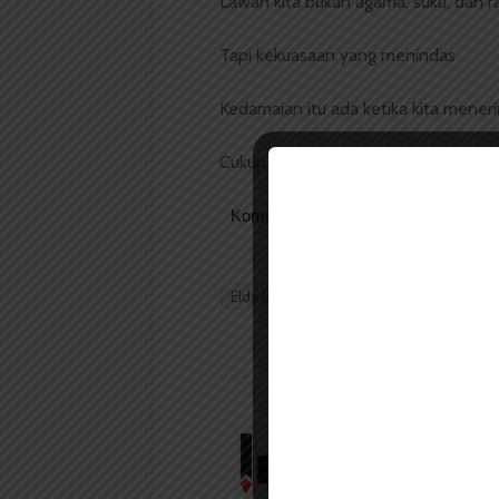
Lawan kita bukan agama, suku, dan r
Tapi kekuasaan yang menindas
Kedamaian itu ada ketika kita mene
Cukup tebar senyum maka kita semu
Komentar Facebook Anda
Elda Elfiyanti
puisi
suarausu.co
Redaksi
Badan Otonom Pers