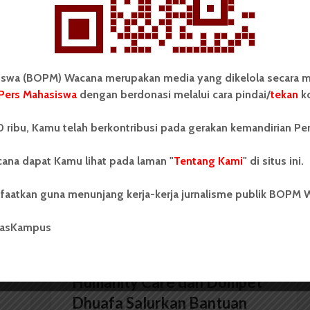
ri di luar kampus dan dikelola secara mandiri oleh
as Sumatera Utara (USU).
wa (BOPM) Wacana merupakan media yang dikelola secara m
Pers Mahasiswa
dengan berdonasi melalui cara pindai/
tekan
ko
Jelang Natal dan Idul Adha
 ribu, Kamu telah berkontribusi pada gerakan kemandirian Pe
ana dapat Kamu lihat pada laman "
Tentang Kami
" di situs ini.
faatkan guna menunjang kerja-kerja jurnalisme publik BOPM 
masKampus
BERITA KOTA
Humanity Care dan Dompet
Dhuafa Salurkan Bantuan