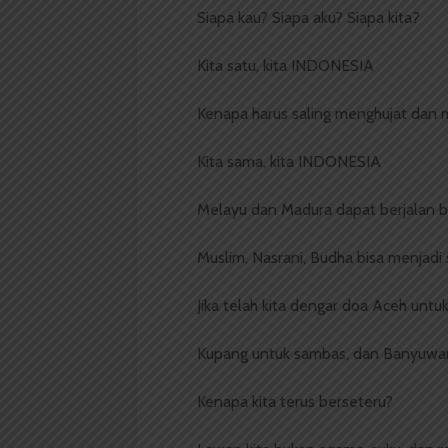
Siapa kau? Siapa aku? Siapa kita?
Kita satu, kita INDONESIA
Kenapa harus saling menghujat dan
Kita sama, kita INDONESIA
Melayu dan Madura dapat berjalan 
Muslim, Nasrani, Budha bisa menjadi 
Jika telah kita dengar doa Aceh unt
Kupang untuk sambas, dan Banyuwang
Kenapa kita terus berseteru?