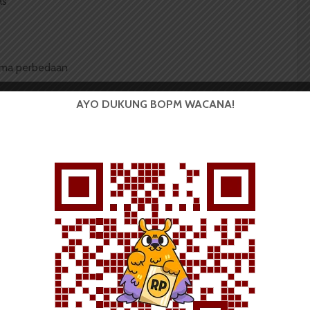
as
rima perbedaan
a sahabat
AYO DUKUNG BOPM WACANA!
usu
 Mahasiswa (BOPM) Wacana merupakan pers