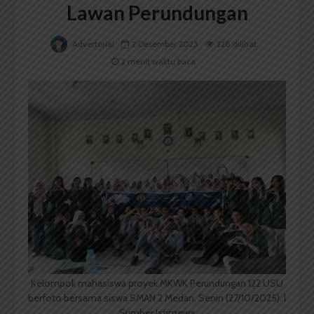
Lawan Perundungan
Advertorial
2 Desember 2025
228 dilihat
2 menit waktu baca
Kelompok mahasiswa proyek MKWK Perundungan 122 USU
berfoto bersama siswa SMAN 2 Medan, Senin (27/10/2025). l
Sumber Istimewa