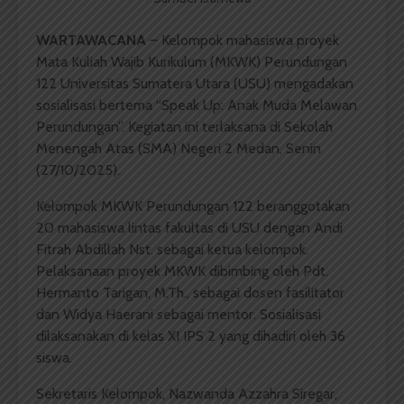
WARTAWACANA
– Kelompok mahasiswa proyek
Mata Kuliah Wajib Kurikulum (MKWK) Perundungan
122 Universitas Sumatera Utara (USU) mengadakan
sosialisasi bertema “Speak Up: Anak Muda Melawan
Perundungan”. Kegiatan ini terlaksana di Sekolah
Menengah Atas (SMA) Negeri 2 Medan, Senin
(27/10/2025).
Kelompok MKWK Perundungan 122 beranggotakan
20 mahasiswa lintas fakultas di USU dengan Andi
Fitrah Abdillah Nst. sebagai ketua kelompok.
Pelaksanaan proyek MKWK dibimbing oleh Pdt.
Hermanto Tarigan, M.Th., sebagai dosen fasilitator
dan Widya Haerani sebagai mentor. Sosialisasi
dilaksanakan di kelas XI IPS 2 yang dihadiri oleh 36
siswa.
Sekretaris Kelompok, Nazwanda Azzahra Siregar,