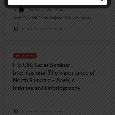
Dark Mode | Moda Gelap
Oleh: Syarifah Sarah Nurjiha USU, wacana.org –...
Redaksi
2 menit waktu baca
BERITA KAMPUS
FIB USU Gelar Seminar
Internasional The Importance of
North Sumatra – Aceh in
Indonesian Historiography
...
Redaksi
2 menit waktu baca