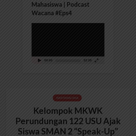
Mahasiswa | Podcast
Wacana #Eps4
Pemutar
Video
00:00
32:39
WARTAWACANA
Kelompok MKWK
Perundungan 122 USU Ajak
Siswa SMAN 2 “Speak-Up”