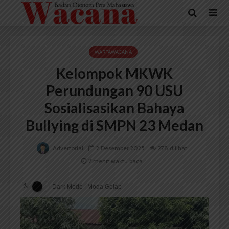
WARTAWACANA
Kelompok MKWK
Perundungan 90 USU
Sosialisasikan Bahaya
Bullying di SMPN 23 Medan
Advertorial
2 Desember 2025
278 dilihat
2 menit waktu baca
Dark Mode | Moda Gelap