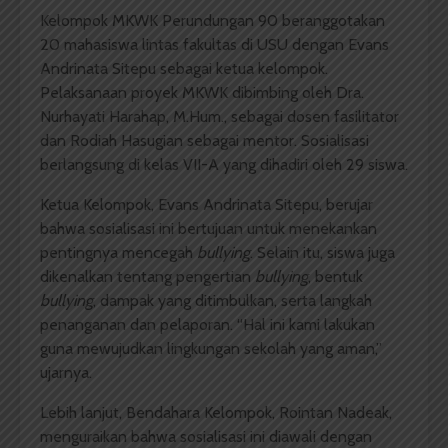
Kelompok MKWK Perundungan 90 beranggotakan
20 mahasiswa lintas fakultas di USU dengan Evans
Andrinata Sitepu sebagai ketua kelompok.
Pelaksanaan proyek MKWK dibimbing oleh Dra.
Nurhayati Harahap, M.Hum., sebagai dosen fasilitator
dan Rodiah Hasugian sebagai mentor. Sosialisasi
berlangsung di kelas VII-A yang dihadiri oleh 29 siswa.
Ketua Kelompok, Evans Andrinata Sitepu, berujar
bahwa sosialisasi ini bertujuan untuk menekankan
pentingnya mencegah
bullying
. Selain itu, siswa juga
dikenalkan tentang pengertian
bullying
, bentuk
bullying
, dampak yang ditimbulkan, serta langkah
penanganan dan pelaporan. “Hal ini kami lakukan
guna mewujudkan lingkungan sekolah yang aman,”
ujarnya.
Lebih lanjut, Bendahara Kelompok, Rointan Nadeak,
menguraikan bahwa sosialisasi ini diawali dengan