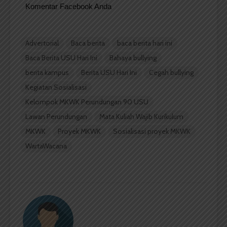
Komentar Facebook Anda
Advertorial
Baca berita
baca berita hari ini
Baca Berita USU Hari Ini
Bahaya bullying
berita kampus
Berita USU Hari Ini
Cegah bullying
Kegiatan Sosialisasi
Kelompok MKWK Perundungan 90 USU
Lawan Perundungan
Mata Kuliah Wajib Kurikulum
MKWK
Proyek MKWK
Sosialisasi proyek MKWK
WartaWacana