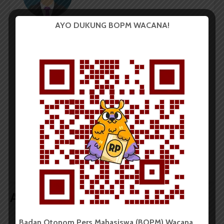
Advertorial
AYO DUKUNG BOPM WACANA!
Artikel ini merupakan produk iklan yang bekerja sama
dengan Mitra WartaWacana.
LIHAT SEMUA ARTIKEL
Kelompok MKWK
Kelompok MKWK
Intoleransi 19 USU
Perundungan 122 USU
Tingkatkan
Ajak Siswa SMAN 2
Pemahaman Toleransi
“Speak-Up” Lawan
Siswa SMPN 34 Medan
Perundungan
Artikel terkait lain
Badan Otonom Pers Mahasiswa (BOPM) Wacana