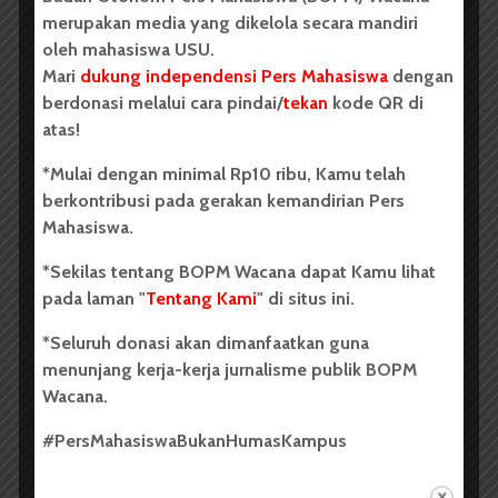
merupakan media yang dikelola secara mandiri
BERITA KAMPUS
oleh mahasiswa USU.
Dua Mahasiswa Sastra Indonesia
Mari
dukung independensi Pers Mahasiswa
dengan
USU Raih Juara pada Festival
berdonasi melalui cara pindai/
tekan
kode QR di
Literasi Sumatera Utara 2026
atas!
*Mulai dengan minimal Rp10 ribu, Kamu telah
Dark Mode | Moda Gelap
berkontribusi pada gerakan kemandirian Pers
Oleh: Iyusarah Pakpahan USU, wacana.org – Dua...
Mahasiswa.
Redaksi
2 menit waktu baca
*Sekilas tentang BOPM Wacana dapat Kamu lihat
pada laman "
Tentang Kami
" di situs ini.
*Seluruh donasi akan dimanfaatkan guna
menunjang kerja-kerja jurnalisme publik BOPM
BERITA KAMPUS
Wacana.
Dua Mahasiswa Etnomusikologi
#PersMahasiswaBukanHumasKampus
USU Torehkan Prestasi di
PEKSIMIDA 2026