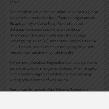
(27/11).
Nita menjelaskan pada saat pelaksanan sidang pleno
terjadi miskomunikasi antara Panpel dengan paslon
Rizqalsya Toyibi-Arina Haq. Paslon tersebut
didiskualifikasi pada saat tahapan verifikasi
dikarenakan diketahui masih menjabat sebagai
Penanggung Jawab (PJ) sementara Gubernur FMIPA
USU. Namun, paslon tersebut menyangkalnya, dan
mengatakan sudah mengundurkan diri.
Hal ini mengakibatkan kegaduhan dan adanya protes
tim sukses paslon mengenai verifikasi. Nita mengakui
ini merupakan bagian kesalahan dari panpel yang
kurang teliti dalam verifikasi paslon,
Sementara itu, paslon Fajar Fahreza Tarigan dan
Ronald Maringan Sinaga dinyatakan sudah lulus
verifikasi, tetapi dilaporkan oleh pihak dekanat bahwa
paslon tersebut mengadakan acara Makrab (Malam