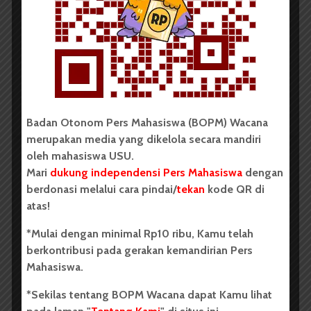
USU Raih Juara pada Festival
Literasi Sumatera Utara 2026
Dark Mode | Moda Gelap
Oleh: Iyusarah Pakpahan USU, wacana.org – Dua...
Redaksi
2 menit waktu baca
Badan Otonom Pers Mahasiswa (BOPM) Wacana
merupakan media yang dikelola secara mandiri
oleh mahasiswa USU.
Mari
dukung independensi Pers Mahasiswa
dengan
BERITA KAMPUS
berdonasi melalui cara pindai/
tekan
kode QR di
Dua Mahasiswa Etnomusikologi
atas!
USU Torehkan Prestasi di
*Mulai dengan minimal Rp10 ribu, Kamu telah
PEKSIMIDA 2026
berkontribusi pada gerakan kemandirian Pers
Mahasiswa.
Dark Mode | Moda Gelap
*Sekilas tentang BOPM Wacana dapat Kamu lihat
Oleh: Syarifah Sarah Nurjiha USU, wacana.org –...