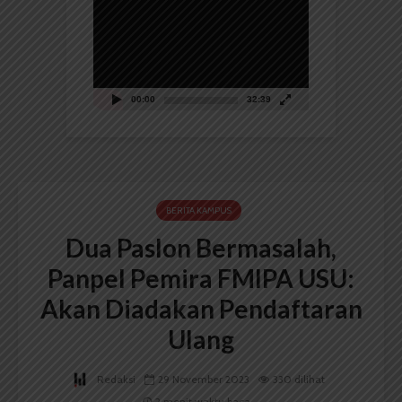
Video
00:00
32:39
BERITA KAMPUS
Dua Paslon Bermasalah,
Panpel Pemira FMIPA USU:
Akan Diadakan Pendaftaran
Ulang
Redaksi
29 November 2023
330 dilihat
2 menit waktu baca