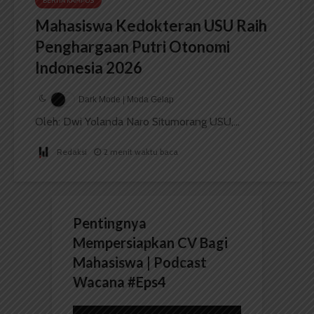
BERITA KAMPUS
Mahasiswa Kedokteran USU Raih
Penghargaan Putri Otonomi
Indonesia 2026
Dark Mode | Moda Gelap
Oleh: Dwi Yolanda Naro Situmorang USU,...
Redaksi
2 menit waktu baca
Pentingnya
Mempersiapkan CV Bagi
Mahasiswa | Podcast
Wacana #Eps4
Pemutar