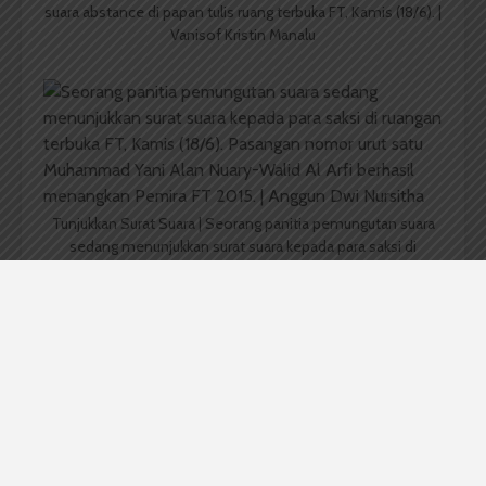
suara abstance di papan tulis ruang terbuka FT, Kamis (18/6). |
Vanisof Kristin Manalu
Tunjukkan Surat Suara | Seorang panitia pemungutan suara
sedang menunjukkan surat suara kepada para saksi di
ruangan terbuka FT, Kamis (18/6). Pasangan nomor urut satu
Muhammad Yani Alan Nuary-Walid Al Arfi berhasil
menangkan Pemira FT 2015. | Anggun Dwi Nursitha
Diskusi | Komisioner KPU FT sedang berdiskusi perihal
jumlah persenan ralat, Kamis (18/1). KPU FT akan adakan
pemira ulang jika human error lebih atau kurang dari 2 %. |
Vanisof Kristin Manalu