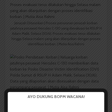
Jenazah Diturunkan | Proses penurunan jenazah korban
jatuhnya pesawat Hercules C-130 yang dievakuasi ke RSUP H
Adam Malik, Selasa (30/6). Proses evakuasi terus dilakukan
hingga Selasa malam yang akan dilanjutkan dengan proses
identifikasi korban. | Mutia Aisa Rahmi
Posko Pendataan Korban | Keluarga korban jatuhnya
AYO DUKUNG BOPM WACANA!
pesawat Hercules C-130 memberikan data korban ke Posko
Disaster Victim Identification (DVI) Polda Sumut di RSUP H
Adam Malik, Selasa (30/6). Data yang dilaporkan akan