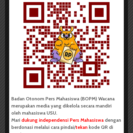
disesuaikan dengan data penumpang pesawat. | Mutia Aisa
Rahmi
Komentar Facebook Anda
Redaksi
Badan Otonom Pers Mahasiswa (BOPM) Wacana
Badan Otonom Pers Mahasiswa (BOPM) Wacana
merupakan pers mahasiswa yang berdiri di luar
merupakan media yang dikelola secara mandiri
kampus dan dikelola secara mandiri oleh mahasiswa
oleh mahasiswa USU.
Universitas Sumatera Utara (USU).
Mari
dukung independensi Pers Mahasiswa
dengan
berdonasi melalui cara pindai/
tekan
kode QR di
LIHAT SEMUA ARTIKEL