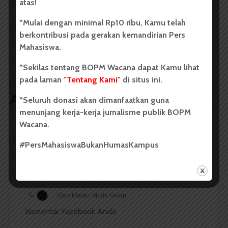
atas!
*Mulai dengan minimal Rp10 ribu, Kamu telah
berkontribusi pada gerakan kemandirian Pers
Pameran Alat Utama
Pemira FT 2015
Mahasiswa.
Sistem Pertahanan
Negara
*Sekilas tentang BOPM Wacana dapat Kamu lihat
pada laman "
Tentang Kami
" di situs ini.
Artikel terkait lain
*Seluruh donasi akan dimanfaatkan guna
menunjang kerja-kerja jurnalisme publik BOPM
Wacana.
BERITA FOTO
#PersMahasiswaBukanHumasKampus
Aksi #MenujuIndonesiaGagal di
Medan
Dark Mode | Moda Gelap
Komentar Facebook Anda