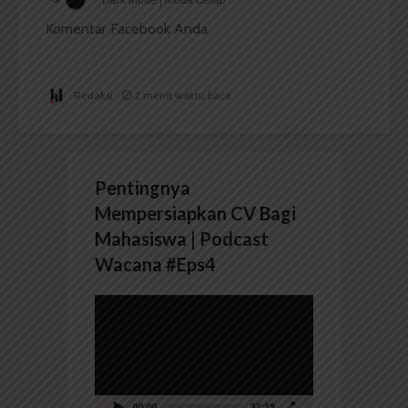
Dark Mode | Moda Gelap
Komentar Facebook Anda
Redaksi
2 menit waktu baca
Pentingnya
Mempersiapkan CV Bagi
Mahasiswa | Podcast
Wacana #Eps4
Pemutar
Video
00:00
32:39