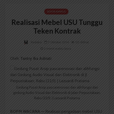
BERITA KAMPUS
Realisasi Mebel USU Tunggu
Teken Kontrak
Redaksi
7 Oktober 2014
123 dilihat
2 menit waktu baca
Oleh:
Tantry Ika Adriati
Gedung Pusat Arsip pascarenovasi dan alihfungsi dari
gedung Audio Visual dan Elektronik di Jalan Perpustakaan,
Rabu (22/1). | Lazuardi Pratama
BOPM WACANA —
Realisasi pengadaan mebel USU