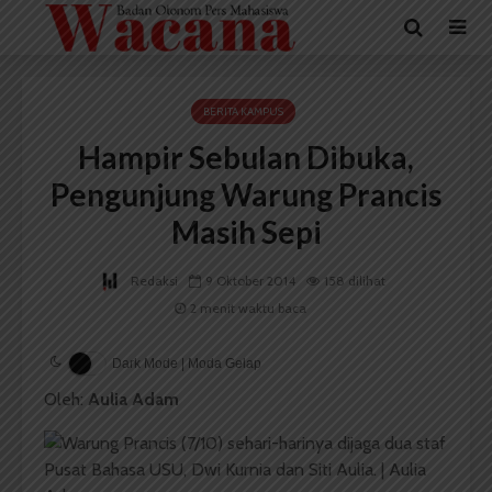
BERITA KAMPUS
Hampir Sebulan Dibuka,
Pengunjung Warung Prancis
Masih Sepi
Redaksi
9 Oktober 2014
158 dilihat
2 menit waktu baca
Dark Mode | Moda Gelap
Oleh:
Aulia Adam