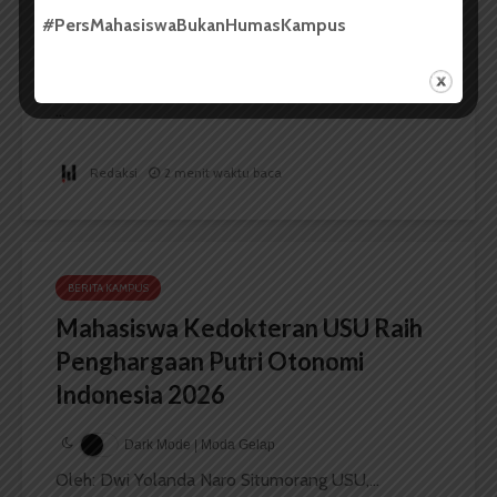
Internasional The Importance of
#PersMahasiswaBukanHumasKampus
North Sumatra – Aceh in
Indonesian Historiography
...
Redaksi
2 menit waktu baca
BERITA KAMPUS
Mahasiswa Kedokteran USU Raih
Penghargaan Putri Otonomi
Indonesia 2026
Dark Mode | Moda Gelap
Oleh: Dwi Yolanda Naro Situmorang USU,...