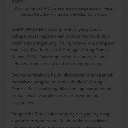
Warung Prancis (7/10) sehari-harinya dijaga dua staf Pusat
Bahasa USU, Dwi Kurnia dan Siti Aulia. | Aulia Adam
BOPM WACANA |
Warung Prancis yang dibuka
sebagai pusat kegiatan dan budaya Prancis di USU,
masih sepi pengunjung. “Paling banyak dua orang per
hari,” kata Dwi Kurnia, staf Penjaga Warung Prancis,
Selasa (7/10). Dwi Menjelaskan, tak jarang dalam
sehari warung sama sekali tak dikunjungi orang.
Dwi menambahkan, hal ini disebabkan masih banyak
mahasiswa yang belum tahu kehadiran Warung
Prancis. Sosialisasi yang dilakukan juga hanya melalui
media sosial. “Mungkin karena masih baru juga,”
ungkap Dwi.
Margaretha Tioria, salah seorang pengunjung tetap,
juga berpendapat sama. Selain perkara sosialisasi
yang kurang, Margaretha bilang masalah budaya