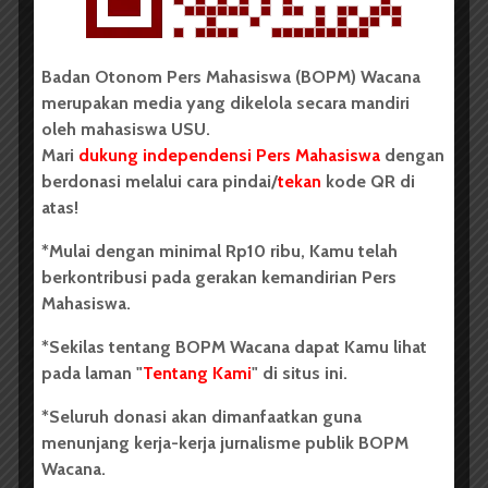
Badan Otonom Pers Mahasiswa (BOPM) Wacana
BERITA KAMPUS
merupakan media yang dikelola secara mandiri
Dua Mahasiswa Etnomusikologi
oleh mahasiswa USU.
USU Torehkan Prestasi di
Mari
dukung independensi Pers Mahasiswa
dengan
PEKSIMIDA 2026
berdonasi melalui cara pindai/
tekan
kode QR di
atas!
Dark Mode | Moda Gelap
*Mulai dengan minimal Rp10 ribu, Kamu telah
Oleh: Syarifah Sarah Nurjiha USU, wacana.org –...
berkontribusi pada gerakan kemandirian Pers
Mahasiswa.
Redaksi
2 menit waktu baca
*Sekilas tentang BOPM Wacana dapat Kamu lihat
pada laman "
Tentang Kami
" di situs ini.
*Seluruh donasi akan dimanfaatkan guna
BERITA KAMPUS
menunjang kerja-kerja jurnalisme publik BOPM
FIB USU Gelar Seminar
Wacana.