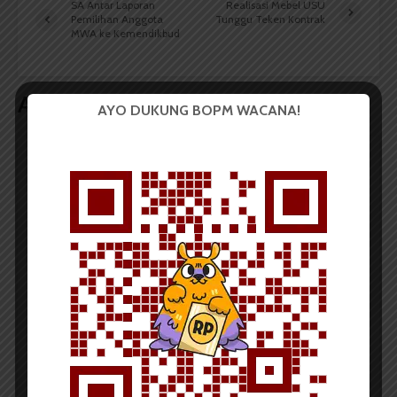
SA Antar Laporan
Realisasi Mebel USU
Pemilihan Anggota
Tunggu Teken Kontrak
MWA ke Kemendikbud
Artikel terkait lain
AYO DUKUNG BOPM WACANA!
BERITA KAMPUS
Dua Mahasiswa Sastra Indonesia
USU Raih Juara pada Festival
Literasi Sumatera Utara 2026
Dark Mode | Moda Gelap
Oleh: Iyusarah Pakpahan USU, wacana.org – Dua...
Redaksi
2 menit waktu baca