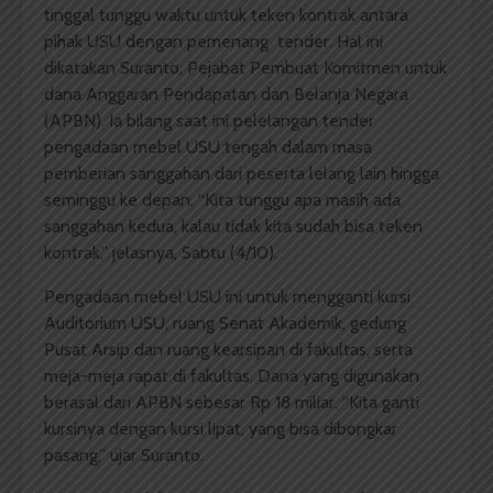
tinggal tunggu waktu untuk teken kontrak antara
pihak USU dengan pemenang tender. Hal ini
dikatakan Suranto, Pejabat Pembuat Komitmen untuk
dana Anggaran Pendapatan dan Belanja Negara
(APBN). Ia bilang saat ini pelelangan tender
pengadaan mebel USU tengah dalam masa
pemberian sanggahan dari peserta lelang lain hingga
seminggu ke depan. “Kita tunggu apa masih ada
sanggahan kedua, kalau tidak kita sudah bisa teken
kontrak,” jelasnya, Sabtu (4/10).
Pengadaan mebel USU ini untuk mengganti kursi
Auditorium USU, ruang Senat Akademik, gedung
Pusat Arsip dan ruang kearsipan di fakultas, serta
meja-meja rapat di fakultas. Dana yang digunakan
berasal dari APBN sebesar Rp 18 miliar. “Kita ganti
kursinya dengan kursi lipat, yang bisa dibongkar
pasang,” ujar Suranto.