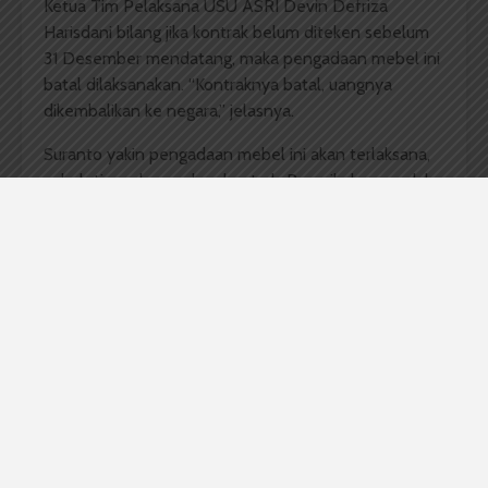
Ketua Tim Pelaksana USU ASRI Devin Defriza
Harisdani bilang jika kontrak belum diteken sebelum
31 Desember mendatang, maka pengadaan mebel ini
batal dilaksanakan. “Kontraknya batal, uangnya
dikembalikan ke negara,” jelasnya.
Suranto yakin pengadaan mebel ini akan terlaksana,
sebab tinggal meneken kontrak. Pun pihaknya sudah
datangi Lembaga Kebijakan Barang/Jasa Pemerintah
dan sudah berikan hak jawab pada rekanan yang
menyanggah hasil pelelangan minggu lalu.
Laporannya juga sudah disampaikan pada rektor,
Sabtu (4/10) lalu.
Komentar Facebook Anda