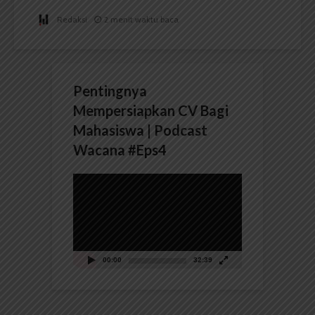
Redaksi
2 menit waktu baca
Pentingnya
Mempersiapkan CV Bagi
Mahasiswa | Podcast
Wacana #Eps4
Pemutar
Video
00:00
32:39