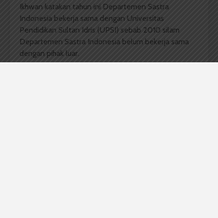
Ikhwan katakan tahun ini Departemen Sastra
Indonesia bekerja sama dengan Universitas
Pendidikan Sultan Idris (UPSI) sebab 2010 silam
Departemen Sastra Indonesia belum bekerja sama
dengan pihak luar.
Chairani Hasibuan, Mahasiswa Departemen Sastra
Indonesia 2011 turut senang jika akreditasi menjadi
lebih baik. Sebab, akreditasi C menyulitkan mahasiswa
yang ingin mencari pekerjaan di institusi. Ia sampaikan,
tiap dapartemen dapat menambah staf pengajar
untuk menghindari jadwal belajar mengajar
bertabrakan, perbaikan fasilitas dan meningkatkan
penelitian. Ia mengakui dua hingga tiga tahun terakhir
ia dan kawan-kawan seangkatan banyak melakukan
penelitian.
Ikhwan mengakui jumlah dosen masih jauh dari ideal,
26 dosen untuk kurang lebih 320 orang mahasiswa.