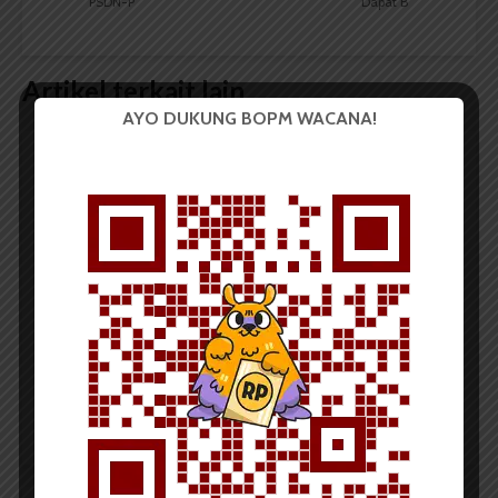
PSDN-P
Dapat B
Artikel terkait lain
AYO DUKUNG BOPM WACANA!
BERITA KAMPUS
Tim Mahasiswa USU Raih Juara I
Vokal Grup Pada PEKSIMIDA 2026
Dark Mode | Moda Gelap
Oleh: Cyntia Lorena Br Tarigan USU, wacana.org –
Tim mahasiswa Universitas Sumatera Utara...
Redaksi
2 menit waktu baca