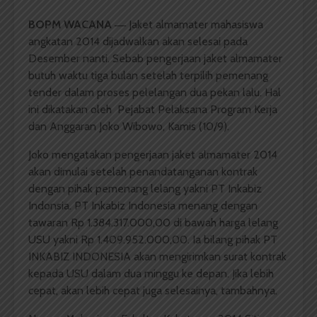
BOPM WACANA
―
Jaket almamater mahasiswa
angkatan 2014 dijadwalkan akan selesai pada
Desember nanti. Sebab pengerjaan jaket almamater
butuh waktu tiga bulan setelah terpilih pemenang
tender dalam proses pelelangan dua pekan lalu. Hal
ini dikatakan oleh Pejabat Pelaksana Program Kerja
dan Anggaran Joko Wibowo, Kamis (10/9).
Joko mengatakan pengerjaan jaket almamater 2014
akan dimulai setelah penandatanganan kontrak
dengan pihak pemenang lelang yakni PT Inkabiz
Indonsia. PT Inkabiz Indonesia menang dengan
tawaran Rp 1.384.317.000,00 di bawah harga lelang
USU yakni Rp 1.409.952.000,00. Ia bilang pihak PT
INKABIZ INDONESIA akan mengirimkan surat kontrak
kepada USU dalam dua minggu ke depan. Jika lebih
cepat, akan lebih cepat juga selesainya, tambahnya.