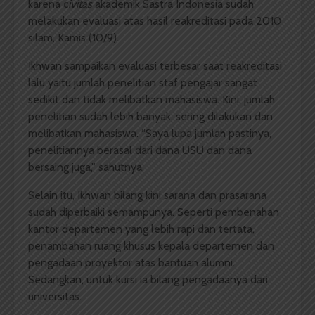
karena c
ivitas
akademik Sastra Indonesia sudah
melakukan evaluasi atas hasil reakreditasi pada 2010
silam, Kamis (10/9).
Ikhwan sampaikan evaluasi terbesar saat reakreditasi
lalu yaitu jumlah penelitian staf pengajar sangat
sedikit dan tidak melibatkan mahasiswa. Kini, jumlah
penelitian sudah lebih banyak, sering dilakukan dan
melibatkan mahasiswa. “Saya lupa jumlah pastinya,
penelitiannya berasal dari dana USU dan dana
bersaing juga,” sahutnya.
Selain itu, Ikhwan bilang kini sarana dan prasarana
sudah diperbaiki semampunya. Seperti pembenahan
kantor departemen yang lebih rapi dan tertata,
penambahan ruang khusus kepala departemen dan
pengadaan proyektor atas bantuan alumni.
Sedangkan, untuk kursi ia bilang pengadaanya dari
universitas.