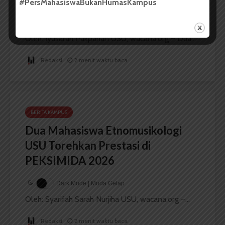
#PersMahasiswaBukanHumasKampus
Dark Mode | Moda Gelap
Oleh: Iyusarah Pakpahan USU, wacana.org – Dua...
Redaksi
2 menit waktu baca
BERITA KAMPUS
Dua Mahasiswa Etnomusikologi
USU Torehkan Prestasi di
PEKSIMIDA 2026
Dark Mode | Moda Gelap
Oleh: Syarifah Sarah Nurjiha USU, wacana.org –...
Redaksi
2 menit waktu baca