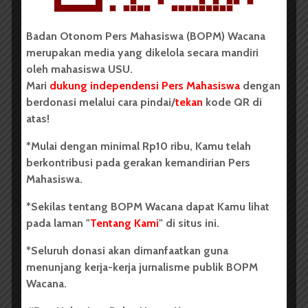
BERITA KAMPUS
Badan Otonom Pers Mahasiswa (BOPM) Wacana
BPDP Sosialisasikan Lomba Riset
merupakan media yang dikelola secara mandiri
Mahasiswa 2026, Dorong Inovasi
oleh mahasiswa USU.
Penelitian dalam Sektor
Mari
dukung independensi Pers Mahasiswa
dengan
berdonasi melalui cara pindai/
tekan
kode QR di
Perkebunan
atas!
...
*Mulai dengan minimal Rp10 ribu, Kamu telah
berkontribusi pada gerakan kemandirian Pers
Redaksi
2 menit waktu baca
Mahasiswa.
*Sekilas tentang BOPM Wacana dapat Kamu lihat
pada laman "
Tentang Kami
" di situs ini.
BERITA KAMPUS
*Seluruh donasi akan dimanfaatkan guna
Dua Mahasiswa Sastra Indonesia
menunjang kerja-kerja jurnalisme publik BOPM
Wacana.
USU Raih Juara di Festival Literasi
Sumatra Utara 2026