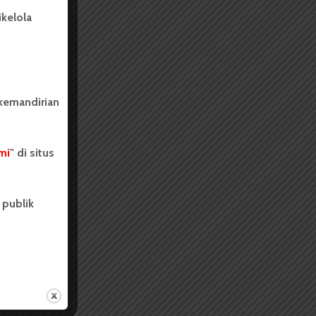
kelola
 kemandirian
mi
" di situs
 publik