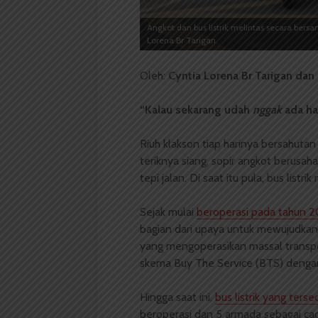
Angkot dan bus listrik melintas secara bersa
Lorena Br Tarigan
Oleh:
Cyntia Lorena Br Tarigan dan 
“Kalau sekarang udah
nggak
ada ha
Riuh klakson tiap harinya bersahuta
teriknya siang, sopir angkot berusah
tepi jalan. Di saat itu pula, bus listri
Sejak mulai
beroperasi pada tahun 
bagian dari upaya untuk mewujudkan
yang mengoperasikan massal transpor
skema Buy The Service (BTS) dengan 
Hingga saat ini,
bus listrik yang terse
beroperasi dan 5 armada sebagai ca