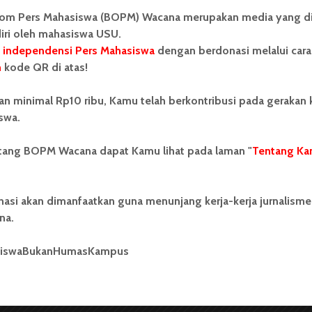
spek layanan bus listrik yang perlu ditingkatkan, di
om Pers Mahasiswa (BOPM) Wacana merupakan media yang di
lum merata di berbagai wilayah Kota Medan hingga
iri oleh mahasiswa USU.
bus listrik yang menyebabkan transportasi umum ini
 independensi Pers Mahasiswa
dengan berdonasi melalui cara
ama kendaraan lain di jalan raya.
n
kode QR di atas!
juga semakin meningkat popularitasnya sebagai salah
an minimal Rp10 ribu, Kamu telah berkontribusi pada gerakan
fleksibel, cepat, dan terjangkau. Salah satu layanan
swa.
ma kali di Indonesia adalah Gojek.
ntang BOPM Wacana dapat Kamu lihat pada laman "
Tentang Ka
un menjadi ojol. Sebelumnya bekerja sebagai mandor di
ru selama 13 tahun,” ujar Indra yang turut
belum beralih menjadi pengemudi ojol.
nasi akan dimanfaatkan guna menunjang kerja-kerja jurnalisme
na.
hun 2010, Gojek menjadi perusahaan pertama yang
pusat panggilan yang menghubungkan pengemudi dan
siswaBukanHumasKampus
n. Menyusul popularitas Gojek di Indonesia,
ir pada tahun 2014 dengan armada taxi sebagai