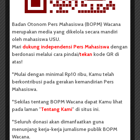
Badan Otonom Pers Mahasiswa (BOPM) Wacana
BERITA KAMPUS
merupakan media yang dikelola secara mandiri
Dua Mahasiswa Etnomusikologi
oleh mahasiswa USU.
USU Torehkan Prestasi di
Mari
dukung independensi Pers Mahasiswa
dengan
berdonasi melalui cara pindai/
tekan
kode QR di
PEKSIMIDA 2026
atas!
Dark Mode | Moda Gelap
*Mulai dengan minimal Rp10 ribu, Kamu telah
Oleh: Syarifah Sarah Nurjiha USU, wacana.org –...
berkontribusi pada gerakan kemandirian Pers
Mahasiswa.
Redaksi
2 menit waktu baca
*Sekilas tentang BOPM Wacana dapat Kamu lihat
pada laman "
Tentang Kami
" di situs ini.
*Seluruh donasi akan dimanfaatkan guna
BERITA KAMPUS
menunjang kerja-kerja jurnalisme publik BOPM
FIB USU Gelar Seminar
Wacana.