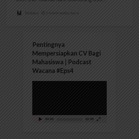
Redaksi
2 menit waktu baca
Pentingnya
Mempersiapkan CV Bagi
Mahasiswa | Podcast
Wacana #Eps4
Pemutar
Video
00:00
32:39