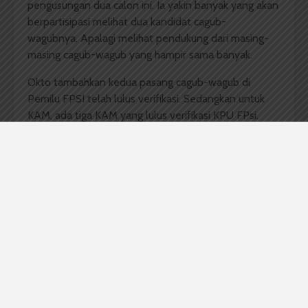
pengusungan dua calon ini. Ia yakin banyak yang akan
berpartisipasi melihat dua kandidat cagub-
wagubnya. Apalagi melihat pendukung dari masing-
masing cagub-wagub yang hampir sama banyak.
Okto tambahkan kedua pasang cagub-wagub di
Pemilu FPSI telah lulus verifikasi. Sedangkan untuk
KAM, ada tiga KAM yang lulus verifikasi KPU FPsi.
Tiga KAM tersebut adalah KAM Sahabat, KAM
Rabbani, dan KAM Kejora.
Komentar Facebook Anda
Redaksi
Badan Otonom Pers Mahasiswa (BOPM) Wacana