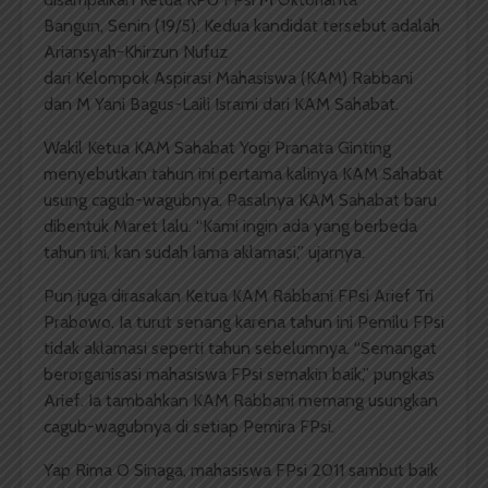
Bangun, Senin (19/5). Kedua kandidat tersebut adalah
Ariansyah-Khirzun Nufuz
dari Kelompok Aspirasi Mahasiswa (KAM) Rabbani
dan M Yani Bagus-Laili Isrami dari KAM Sahabat.
Wakil Ketua KAM Sahabat Yogi Pranata Ginting
menyebutkan tahun ini pertama kalinya KAM Sahabat
usung cagub-wagubnya. Pasalnya KAM Sahabat baru
dibentuk Maret lalu. “Kami ingin ada yang berbeda
tahun ini, kan sudah lama aklamasi,” ujarnya.
Pun juga dirasakan Ketua KAM Rabbani FPsi Arief Tri
Prabowo. Ia turut senang karena tahun ini Pemilu FPsi
tidak aklamasi seperti tahun sebelumnya. “Semangat
berorganisasi mahasiswa FPsi semakin baik,” pungkas
Arief. Ia tambahkan KAM Rabbani memang usungkan
cagub-wagubnya di setiap Pemira FPsi.
Yap Rima O Sinaga, mahasiswa FPsi 2011 sambut baik