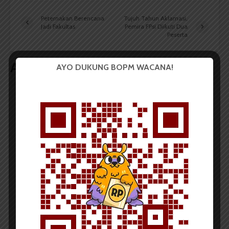
Peternakan Berencana
Tujuh Tahun Aklamasi,
Jadi Fakultas
Pemira FPsi Diikuti Dua
Peserta
Artikel terkait lain
AYO DUKUNG BOPM WACANA!
BERITA KAMPUS
Dua Mahasiswa Sastra Indonesia
USU Raih Juara pada Festival
Literasi Sumatera Utara 2026
Dark Mode | Moda Gelap
Oleh: Iyusarah Pakpahan USU, wacana.org – Dua...
Redaksi
2 menit waktu baca