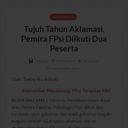
BERITA KAMPUS
Tujuh Tahun Aklamasi,
Pemira FPsi Diikuti Dua
Peserta
Redaksi
20 Mei 2014
146 dilihat
1 menit waktu baca
Oleh:
Tantry Ika Adriati
BOPM WACANA |
Tahun ini PemilihanUmum Raya
atau Pemira Fakultas Psikologi (FPsi) diikuti dua
kandidat calon gubernur dan wakil gubernur (cagub-
wagub) setelah tujuh tahun aklamasi. Hal ini
disampaikan Ketua KPU FPsi M Oktorianta