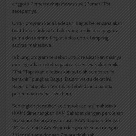
anggota Pemerintahan Mahasiswa (Pema) FPsi
secepatnya.
Untuk program kerja kedepan, Bagus berencana akan
buat forum diskusi terbuka yang terdiri dari anggota
pema dan komite tingkat kelas untuk tampung
aspirasi mahasiswa.
Ia bilang program tersebut untuk realisasikan misinya
meningkatkan kekeluargaan antar-
civitas
akademika
FPsi. “Tapi akan direlisasikan setelah semester ini
berakhir,” pungkas Bagus. Dalam waktu dekat ini,
Bagus bilang akan bentuk terlebih dahulu panitia
penerimaan mahasiswa baru.
Sedangkan pemilihan kelompok aspirasi mahasiwa
(KAM) dimenangkan KAM Sahabat dengan perolehan
190 suara. Selanjutnya disusul KAM Rabbani dengan
110 suara dan KAM Kejora dengan 55 suara dengan
361 total suara dengan 7 suara tidak sah.