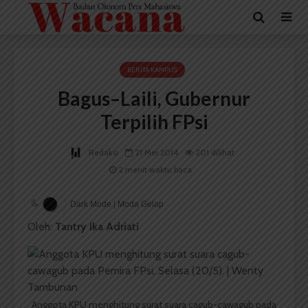
BERITA KAMPUS
Bagus–Laili, Gubernur
Terpilih FPsi
Redaksi
21 Mei 2014
201 dilihat
2 menit waktu baca
Dark Mode | Moda Gelap
Oleh:
Tantry Ika Adriati
Anggota KPU menghitung surat suara cagub-cawagub pada